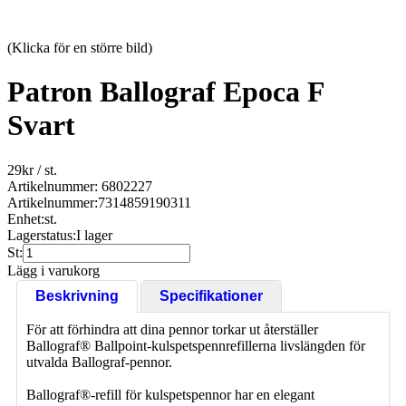
(Klicka för en större bild)
Patron Ballograf Epoca F
Svart
29
kr
/ st.
Artikelnummer: 6802227
Artikelnummer:
7314859190311
Enhet:
st.
Lagerstatus:
I lager
St:
Lägg i varukorg
Beskrivning
Specifikationer
För att förhindra att dina pennor torkar ut återställer
Ballograf® Ballpoint-kulspetspennrefillerna livslängden för
utvalda Ballograf-pennor.
Ballograf®-refill för kulspetspennor har en elegant