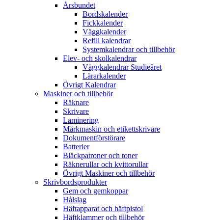
Årsbundet
Bordskalender
Fickkalender
Väggkalender
Refill kalendrar
Systemkalendrar och tillbehör
Elev- och skolkalendrar
Väggkalendrar Studieåret
Lärarkalender
Övrigt Kalendrar
Maskiner och tillbehör
Räknare
Skrivare
Laminering
Märkmaskin och etikettskrivare
Dokumentförstörare
Batterier
Bläckpatroner och toner
Räknerullar och kvittorullar
Övrigt Maskiner och tillbehör
Skrivbordsprodukter
Gem och gemkoppar
Hålslag
Häftapparat och häftpistol
Häftklammer och tillbehör