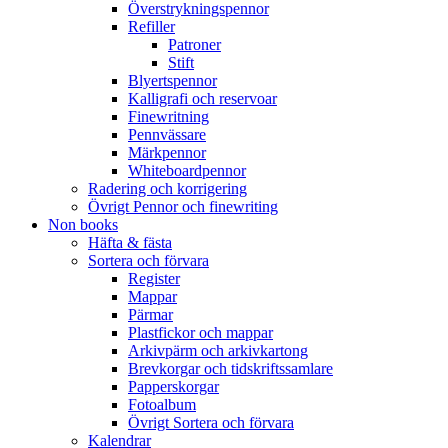
Överstrykningspennor
Refiller
Patroner
Stift
Blyertspennor
Kalligrafi och reservoar
Finewritning
Pennvässare
Märkpennor
Whiteboardpennor
Radering och korrigering
Övrigt Pennor och finewriting
Non books
Häfta & fästa
Sortera och förvara
Register
Mappar
Pärmar
Plastfickor och mappar
Arkivpärm och arkivkartong
Brevkorgar och tidskriftssamlare
Papperskorgar
Fotoalbum
Övrigt Sortera och förvara
Kalendrar