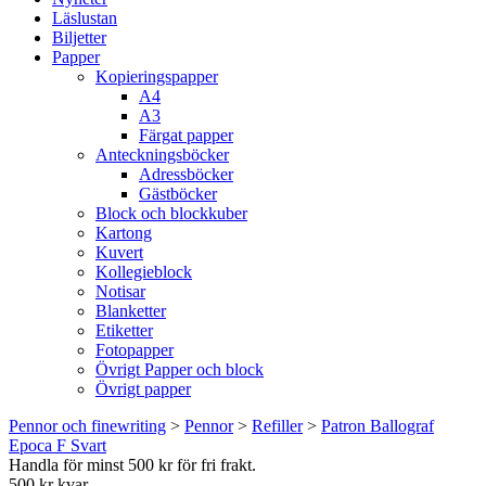
Läslustan
Biljetter
Papper
Kopieringspapper
A4
A3
Färgat papper
Anteckningsböcker
Adressböcker
Gästböcker
Block och blockkuber
Kartong
Kuvert
Kollegieblock
Notisar
Blanketter
Etiketter
Fotopapper
Övrigt Papper och block
Övrigt papper
Pennor och finewriting
>
Pennor
>
Refiller
>
Patron Ballograf
Epoca F Svart
Handla för minst 500 kr för fri frakt.
500 kr kvar