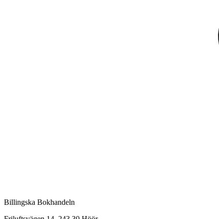
Billingska Bokhandeln
Friluftsvägen 14, 243 30 Höör