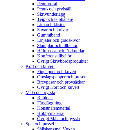
Pennfodral
Penn- och prylställ
Skrivunderlägg
Tejp och tejphållare
Lim och klister
Saxar och knivar
Gummiband
Linjaler och gradskivor
Stämplar och tillbehör
Häftmassa och fästkuddar
Konferenstillbehör
Övrigt Skrivbordsprodukter
Kort och kuvert
Finpapper och kuvert
Omslagspapper och present
Brevpåsar och provsäckar
Övrigt Kort och kuvert
Måla och pyssla
Ritblock
Färgläggning
Konstnärsmaterial
Hobbymaterial
Övrigt Måla och pyssla
Spel och pussel
Sällskapsspel Vuxen