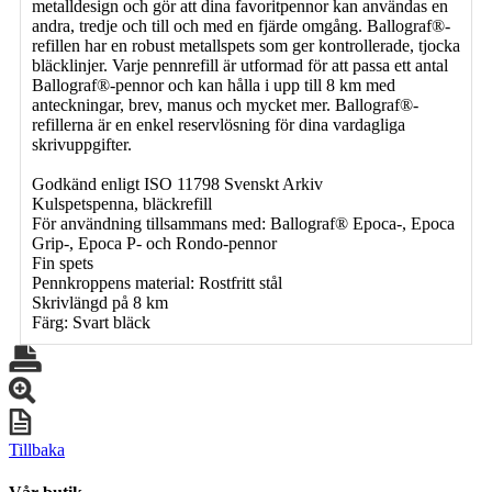
metalldesign och gör att dina favoritpennor kan användas en
andra, tredje och till och med en fjärde omgång. Ballograf®-
refillen har en robust metallspets som ger kontrollerade, tjocka
bläcklinjer. Varje pennrefill är utformad för att passa ett antal
Ballograf®-pennor och kan hålla i upp till 8 km med
anteckningar, brev, manus och mycket mer. Ballograf®-
refillerna är en enkel reservlösning för dina vardagliga
skrivuppgifter.
Godkänd enligt ISO 11798 Svenskt Arkiv
Kulspetspenna, bläckrefill
För användning tillsammans med: Ballograf® Epoca-, Epoca
Grip-, Epoca P- och Rondo-pennor
Fin spets
Pennkroppens material: Rostfritt stål
Skrivlängd på 8 km
Färg: Svart bläck
Tillbaka