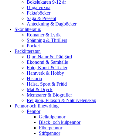
Bokslukaren 9-12 år
Unga vuxna
Faktaböcker
Saga & Present
Anteckning & Dagböcker
Skönlitteratur.
Romaner & Lyrik
Spänning & Thrillers
Pocket
Facklitteratur.
Djur, Natur & Trädgård
Ekonomi & Samhälle
Foto, Konst & Teater
Hantverk & Hobby
Historia
Hälsa, Sport & Fritid
Mat & Dryck
Memoarer & Biografier
Religion, Filosofi & Naturvetenskap
Pennor och finewriting
Pennor
Gelkulpennor
Bläck- och kulpennor
Fiberpennor
Stiftpennor