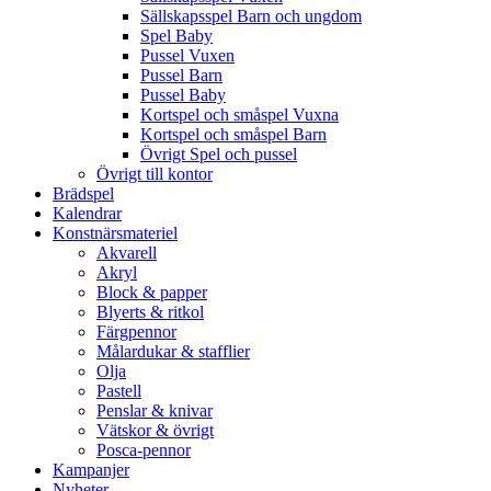
Sällskapsspel Barn och ungdom
Spel Baby
Pussel Vuxen
Pussel Barn
Pussel Baby
Kortspel och småspel Vuxna
Kortspel och småspel Barn
Övrigt Spel och pussel
Övrigt till kontor
Brädspel
Kalendrar
Konstnärsmateriel
Akvarell
Akryl
Block & papper
Blyerts & ritkol
Färgpennor
Målardukar & stafflier
Olja
Pastell
Penslar & knivar
Vätskor & övrigt
Posca-pennor
Kampanjer
Nyheter