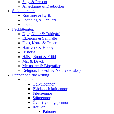
Saga & Present
Anteckning & Dagböcker
Skönlitteratur.
Romaner & Lyrik
Spänning & Thrillers
Pocket
Facklitteratur.
Djur, Natur & Trädgård
Ekonomi & Samhälle
Foto, Konst & Teater
Hantverk & Hobby
Historia
Hälsa, Sport & Fritid
Mat & Dryck
Memoarer & Biografier
Religion, Filosofi & Naturvetenskap
Pennor och finewriting
Pennor
Gelkulpennor
Bläck- och kulpennor
Fiberpennor
Stiftpennor
Överstrykningspennor
Refiller
Patroner