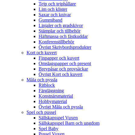
Tejp och tejphållare
Lim och klister
Saxar och knivar
Gummiband
Linjaler och gradskivor
Stämplar och tillbehör
Häftmassa och fästkuddar
Konferenstillbehör
Övrigt Skrivbordsprodukter
Kort och kuvert
Finpapper och kuvert
Omslagspapper och present
Brevpåsar och provsäckar
Övrigt Kort och kuvert
Måla och pyssla
Ritblock
Färgläggning
Konstnärsmaterial
Hobbymaterial
Övrigt Måla och pyssla
Spel och pussel
Sällskapsspel Vuxen
Sällskapsspel Barn och ungdom
Spel Baby
Pussel Vuxen