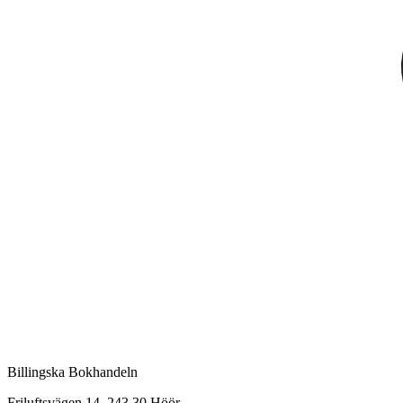
Billingska Bokhandeln
Friluftsvägen 14, 243 30 Höör