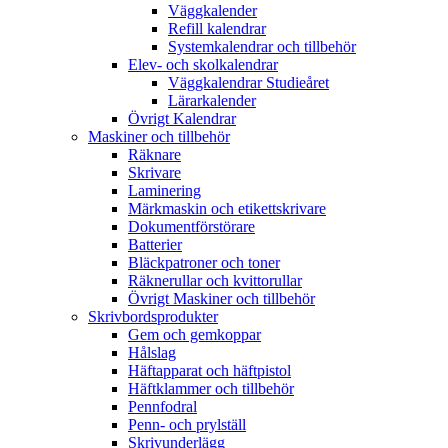
Väggkalender
Refill kalendrar
Systemkalendrar och tillbehör
Elev- och skolkalendrar
Väggkalendrar Studieåret
Lärarkalender
Övrigt Kalendrar
Maskiner och tillbehör
Räknare
Skrivare
Laminering
Märkmaskin och etikettskrivare
Dokumentförstörare
Batterier
Bläckpatroner och toner
Räknerullar och kvittorullar
Övrigt Maskiner och tillbehör
Skrivbordsprodukter
Gem och gemkoppar
Hålslag
Häftapparat och häftpistol
Häftklammer och tillbehör
Pennfodral
Penn- och prylställ
Skrivunderlägg