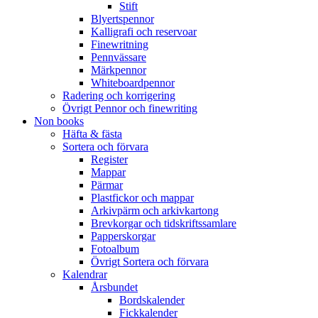
Stift
Blyertspennor
Kalligrafi och reservoar
Finewritning
Pennvässare
Märkpennor
Whiteboardpennor
Radering och korrigering
Övrigt Pennor och finewriting
Non books
Häfta & fästa
Sortera och förvara
Register
Mappar
Pärmar
Plastfickor och mappar
Arkivpärm och arkivkartong
Brevkorgar och tidskriftssamlare
Papperskorgar
Fotoalbum
Övrigt Sortera och förvara
Kalendrar
Årsbundet
Bordskalender
Fickkalender