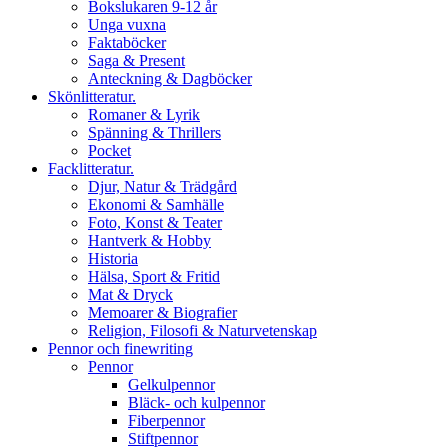
Bokslukaren 9-12 år
Unga vuxna
Faktaböcker
Saga & Present
Anteckning & Dagböcker
Skönlitteratur.
Romaner & Lyrik
Spänning & Thrillers
Pocket
Facklitteratur.
Djur, Natur & Trädgård
Ekonomi & Samhälle
Foto, Konst & Teater
Hantverk & Hobby
Historia
Hälsa, Sport & Fritid
Mat & Dryck
Memoarer & Biografier
Religion, Filosofi & Naturvetenskap
Pennor och finewriting
Pennor
Gelkulpennor
Bläck- och kulpennor
Fiberpennor
Stiftpennor