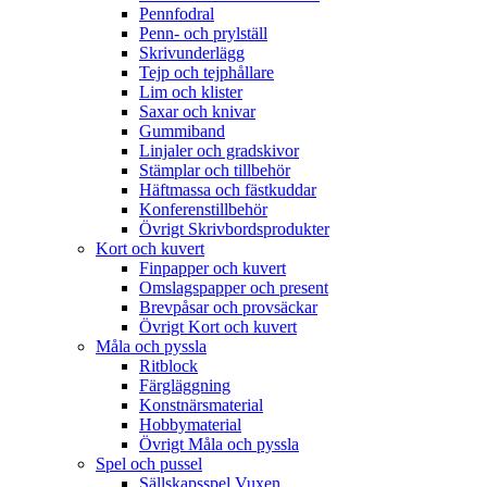
Pennfodral
Penn- och prylställ
Skrivunderlägg
Tejp och tejphållare
Lim och klister
Saxar och knivar
Gummiband
Linjaler och gradskivor
Stämplar och tillbehör
Häftmassa och fästkuddar
Konferenstillbehör
Övrigt Skrivbordsprodukter
Kort och kuvert
Finpapper och kuvert
Omslagspapper och present
Brevpåsar och provsäckar
Övrigt Kort och kuvert
Måla och pyssla
Ritblock
Färgläggning
Konstnärsmaterial
Hobbymaterial
Övrigt Måla och pyssla
Spel och pussel
Sällskapsspel Vuxen