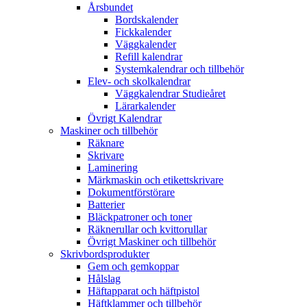
Årsbundet
Bordskalender
Fickkalender
Väggkalender
Refill kalendrar
Systemkalendrar och tillbehör
Elev- och skolkalendrar
Väggkalendrar Studieåret
Lärarkalender
Övrigt Kalendrar
Maskiner och tillbehör
Räknare
Skrivare
Laminering
Märkmaskin och etikettskrivare
Dokumentförstörare
Batterier
Bläckpatroner och toner
Räknerullar och kvittorullar
Övrigt Maskiner och tillbehör
Skrivbordsprodukter
Gem och gemkoppar
Hålslag
Häftapparat och häftpistol
Häftklammer och tillbehör