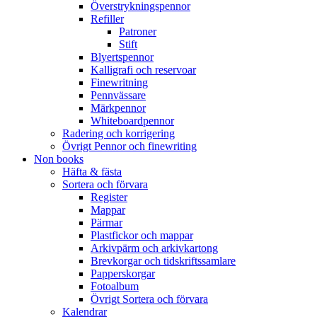
Överstrykningspennor
Refiller
Patroner
Stift
Blyertspennor
Kalligrafi och reservoar
Finewritning
Pennvässare
Märkpennor
Whiteboardpennor
Radering och korrigering
Övrigt Pennor och finewriting
Non books
Häfta & fästa
Sortera och förvara
Register
Mappar
Pärmar
Plastfickor och mappar
Arkivpärm och arkivkartong
Brevkorgar och tidskriftssamlare
Papperskorgar
Fotoalbum
Övrigt Sortera och förvara
Kalendrar