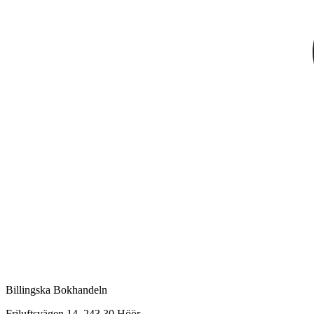
Billingska Bokhandeln
Friluftsvägen 14, 243 30 Höör