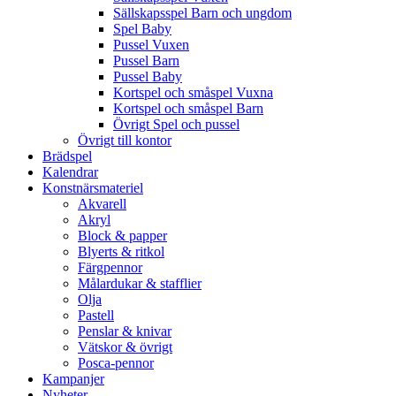
Sällskapsspel Barn och ungdom
Spel Baby
Pussel Vuxen
Pussel Barn
Pussel Baby
Kortspel och småspel Vuxna
Kortspel och småspel Barn
Övrigt Spel och pussel
Övrigt till kontor
Brädspel
Kalendrar
Konstnärsmateriel
Akvarell
Akryl
Block & papper
Blyerts & ritkol
Färgpennor
Målardukar & stafflier
Olja
Pastell
Penslar & knivar
Vätskor & övrigt
Posca-pennor
Kampanjer
Nyheter