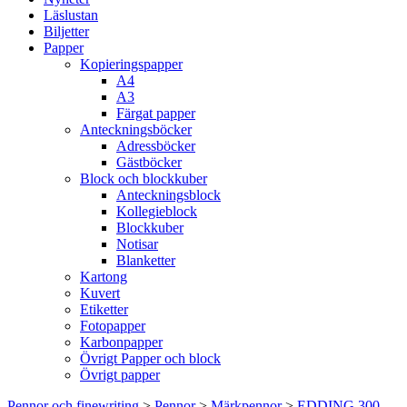
Läslustan
Biljetter
Papper
Kopieringspapper
A4
A3
Färgat papper
Anteckningsböcker
Adressböcker
Gästböcker
Block och blockkuber
Anteckningsblock
Kollegieblock
Blockkuber
Notisar
Blanketter
Kartong
Kuvert
Etiketter
Fotopapper
Karbonpapper
Övrigt Papper och block
Övrigt papper
Pennor och finewriting
>
Pennor
>
Märkpennor
>
EDDING 300