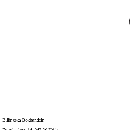
Billingska Bokhandeln
Friluftsvägen 14, 243 30 Höör