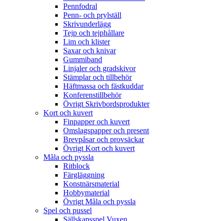
Pennfodral
Penn- och prylställ
Skrivunderlägg
Tejp och tejphållare
Lim och klister
Saxar och knivar
Gummiband
Linjaler och gradskivor
Stämplar och tillbehör
Häftmassa och fästkuddar
Konferenstillbehör
Övrigt Skrivbordsprodukter
Kort och kuvert
Finpapper och kuvert
Omslagspapper och present
Brevpåsar och provsäckar
Övrigt Kort och kuvert
Måla och pyssla
Ritblock
Färgläggning
Konstnärsmaterial
Hobbymaterial
Övrigt Måla och pyssla
Spel och pussel
Sällskapsspel Vuxen