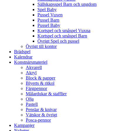
Sällskapsspel Barn och ungdom
Spel Baby
Pussel Vuxen
Pussel Barn
Pussel Baby
Kortspel och småspel Vuxna
Kortspel och småspel Barn
Övrigt Spel och pussel
Övrigt till kontor
Brädspel
Kalendrar
Konstnärsmateriel
Akvarell
Akryl
Block & papper
Blyerts & ritkol
Färgpennor
Målardukar & stafflier
Olja
Pastell
Penslar & knivar
Vätskor & övrigt
Posca-pennor
Kampanjer
Nyheter