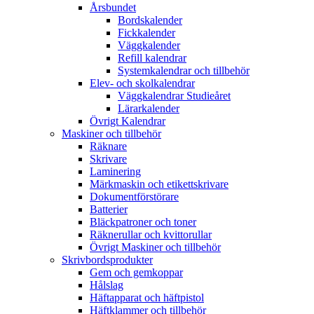
Årsbundet
Bordskalender
Fickkalender
Väggkalender
Refill kalendrar
Systemkalendrar och tillbehör
Elev- och skolkalendrar
Väggkalendrar Studieåret
Lärarkalender
Övrigt Kalendrar
Maskiner och tillbehör
Räknare
Skrivare
Laminering
Märkmaskin och etikettskrivare
Dokumentförstörare
Batterier
Bläckpatroner och toner
Räknerullar och kvittorullar
Övrigt Maskiner och tillbehör
Skrivbordsprodukter
Gem och gemkoppar
Hålslag
Häftapparat och häftpistol
Häftklammer och tillbehör