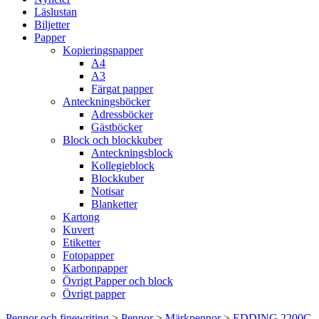
Läslustan
Biljetter
Papper
Kopieringspapper
A4
A3
Färgat papper
Anteckningsböcker
Adressböcker
Gästböcker
Block och blockkuber
Anteckningsblock
Kollegieblock
Blockkuber
Notisar
Blanketter
Kartong
Kuvert
Etiketter
Fotopapper
Karbonpapper
Övrigt Papper och block
Övrigt papper
Pennor och finewriting
>
Pennor
>
Märkpennor
>
EDDING 2200C