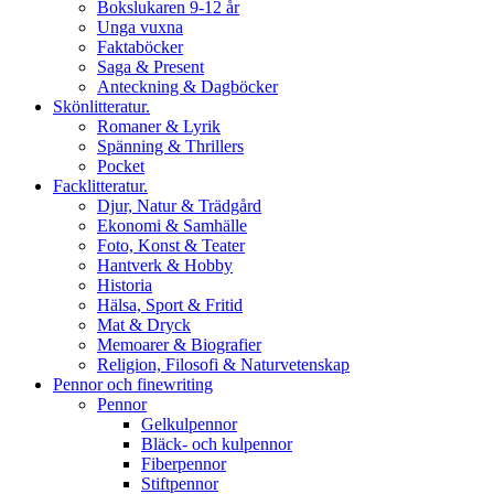
Bokslukaren 9-12 år
Unga vuxna
Faktaböcker
Saga & Present
Anteckning & Dagböcker
Skönlitteratur.
Romaner & Lyrik
Spänning & Thrillers
Pocket
Facklitteratur.
Djur, Natur & Trädgård
Ekonomi & Samhälle
Foto, Konst & Teater
Hantverk & Hobby
Historia
Hälsa, Sport & Fritid
Mat & Dryck
Memoarer & Biografier
Religion, Filosofi & Naturvetenskap
Pennor och finewriting
Pennor
Gelkulpennor
Bläck- och kulpennor
Fiberpennor
Stiftpennor