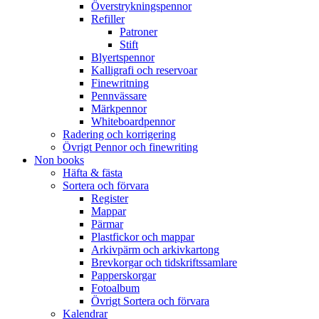
Överstrykningspennor
Refiller
Patroner
Stift
Blyertspennor
Kalligrafi och reservoar
Finewritning
Pennvässare
Märkpennor
Whiteboardpennor
Radering och korrigering
Övrigt Pennor och finewriting
Non books
Häfta & fästa
Sortera och förvara
Register
Mappar
Pärmar
Plastfickor och mappar
Arkivpärm och arkivkartong
Brevkorgar och tidskriftssamlare
Papperskorgar
Fotoalbum
Övrigt Sortera och förvara
Kalendrar