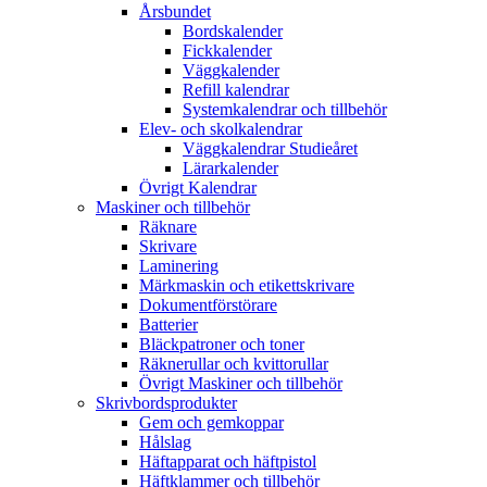
Årsbundet
Bordskalender
Fickkalender
Väggkalender
Refill kalendrar
Systemkalendrar och tillbehör
Elev- och skolkalendrar
Väggkalendrar Studieåret
Lärarkalender
Övrigt Kalendrar
Maskiner och tillbehör
Räknare
Skrivare
Laminering
Märkmaskin och etikettskrivare
Dokumentförstörare
Batterier
Bläckpatroner och toner
Räknerullar och kvittorullar
Övrigt Maskiner och tillbehör
Skrivbordsprodukter
Gem och gemkoppar
Hålslag
Häftapparat och häftpistol
Häftklammer och tillbehör