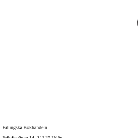
Billingska Bokhandeln
Friluftsvägen 14, 243 30 Höör