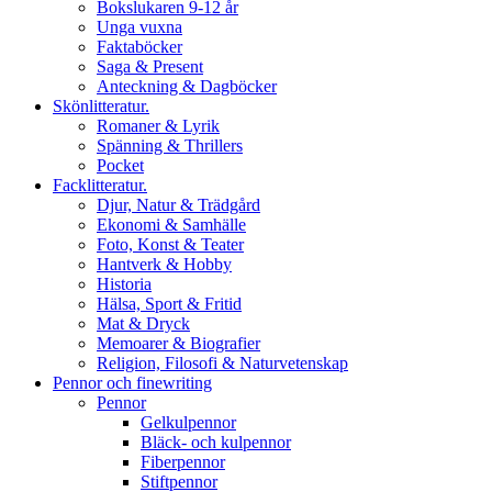
Bokslukaren 9-12 år
Unga vuxna
Faktaböcker
Saga & Present
Anteckning & Dagböcker
Skönlitteratur.
Romaner & Lyrik
Spänning & Thrillers
Pocket
Facklitteratur.
Djur, Natur & Trädgård
Ekonomi & Samhälle
Foto, Konst & Teater
Hantverk & Hobby
Historia
Hälsa, Sport & Fritid
Mat & Dryck
Memoarer & Biografier
Religion, Filosofi & Naturvetenskap
Pennor och finewriting
Pennor
Gelkulpennor
Bläck- och kulpennor
Fiberpennor
Stiftpennor