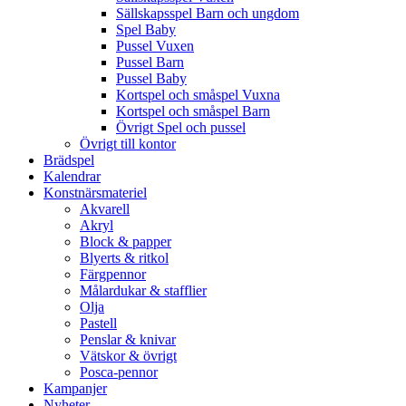
Sällskapsspel Barn och ungdom
Spel Baby
Pussel Vuxen
Pussel Barn
Pussel Baby
Kortspel och småspel Vuxna
Kortspel och småspel Barn
Övrigt Spel och pussel
Övrigt till kontor
Brädspel
Kalendrar
Konstnärsmateriel
Akvarell
Akryl
Block & papper
Blyerts & ritkol
Färgpennor
Målardukar & stafflier
Olja
Pastell
Penslar & knivar
Vätskor & övrigt
Posca-pennor
Kampanjer
Nyheter