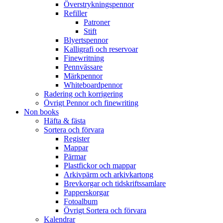
Överstrykningspennor
Refiller
Patroner
Stift
Blyertspennor
Kalligrafi och reservoar
Finewritning
Pennvässare
Märkpennor
Whiteboardpennor
Radering och korrigering
Övrigt Pennor och finewriting
Non books
Häfta & fästa
Sortera och förvara
Register
Mappar
Pärmar
Plastfickor och mappar
Arkivpärm och arkivkartong
Brevkorgar och tidskriftssamlare
Papperskorgar
Fotoalbum
Övrigt Sortera och förvara
Kalendrar