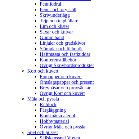
Pennfodral
Penn- och prylställ
Skrivunderlägg
Tejp och tejphållare
Lim och klister
Saxar och knivar
Gummiband
Linjaler och gradskivor
Stämplar och tillbehör
Häftmassa och fästkuddar
Konferenstillbehör
Övrigt Skrivbordsprodukter
Kort och kuvert
Finpapper och kuvert
Omslagspapper och present
Brevpåsar och provsäckar
Övrigt Kort och kuvert
Måla och pyssla
Ritblock
Färgläggning
Konstnärsmaterial
Hobbymaterial
Övrigt Måla och pyssla
Spel och pussel
Sällskapsspel Vuxen