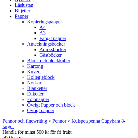
Läslustan
Biljetter
Papper
Kopieringspapper
A4
A3
Färgat papper
Anteckningsböcker
Adressböcker
Gästböcker
Block och blockkuber
Kartong
Kuvert
Kollegieblock
Notisar
Blanketter
Etiketter
Fotopapper
Övrigt Papper och block
Övrigt papper
Pennor och finewriting
>
Pennor
>
Kulspetspenna Capybara 8-
färger
Handla för minst 500 kr för fri frakt.
500 kr kvar