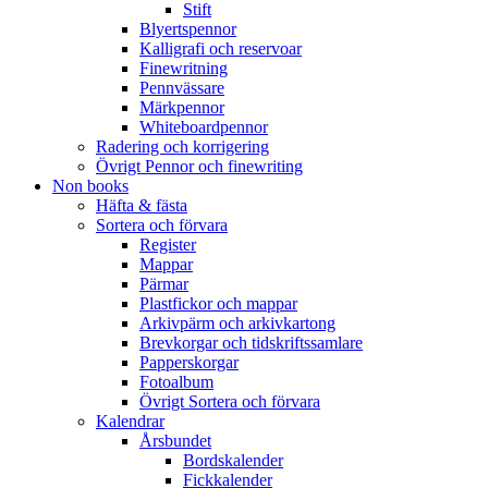
Stift
Blyertspennor
Kalligrafi och reservoar
Finewritning
Pennvässare
Märkpennor
Whiteboardpennor
Radering och korrigering
Övrigt Pennor och finewriting
Non books
Häfta & fästa
Sortera och förvara
Register
Mappar
Pärmar
Plastfickor och mappar
Arkivpärm och arkivkartong
Brevkorgar och tidskriftssamlare
Papperskorgar
Fotoalbum
Övrigt Sortera och förvara
Kalendrar
Årsbundet
Bordskalender
Fickkalender