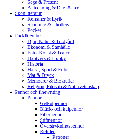
Saga & Present
Anteckning & Dagböcker
Skönlitteratur.
Romaner & Lyrik
Spänning & Thrillers
Pocket
Facklitteratur.
Djur, Natur & Trädgård
Ekonomi & Samhälle
Foto, Konst & Teater
Hantverk & Hobby
Historia
Hälsa, Sport & Fritid
Mat & Dryck
Memoarer & Biografier
Religion, Filosofi & Naturvetenskap
Pennor och finewriting
Pennor
Gelkulpennor
Bläck- och kulpennor
Fiberpennor
Stiftpennor
Överstrykningspennor
Refiller
Patroner