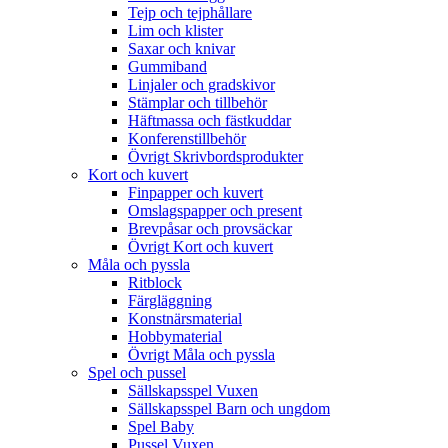
Tejp och tejphållare
Lim och klister
Saxar och knivar
Gummiband
Linjaler och gradskivor
Stämplar och tillbehör
Häftmassa och fästkuddar
Konferenstillbehör
Övrigt Skrivbordsprodukter
Kort och kuvert
Finpapper och kuvert
Omslagspapper och present
Brevpåsar och provsäckar
Övrigt Kort och kuvert
Måla och pyssla
Ritblock
Färgläggning
Konstnärsmaterial
Hobbymaterial
Övrigt Måla och pyssla
Spel och pussel
Sällskapsspel Vuxen
Sällskapsspel Barn och ungdom
Spel Baby
Pussel Vuxen