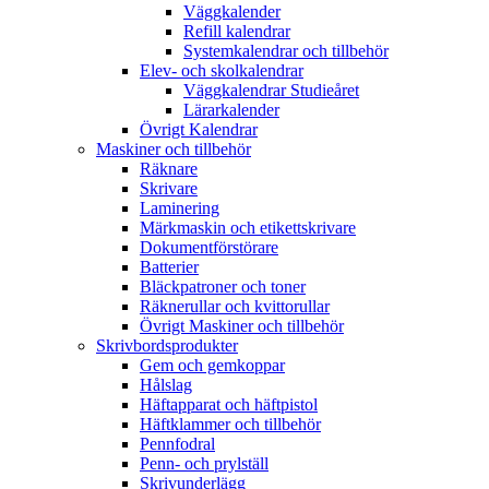
Väggkalender
Refill kalendrar
Systemkalendrar och tillbehör
Elev- och skolkalendrar
Väggkalendrar Studieåret
Lärarkalender
Övrigt Kalendrar
Maskiner och tillbehör
Räknare
Skrivare
Laminering
Märkmaskin och etikettskrivare
Dokumentförstörare
Batterier
Bläckpatroner och toner
Räknerullar och kvittorullar
Övrigt Maskiner och tillbehör
Skrivbordsprodukter
Gem och gemkoppar
Hålslag
Häftapparat och häftpistol
Häftklammer och tillbehör
Pennfodral
Penn- och prylställ
Skrivunderlägg