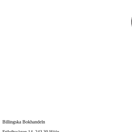
Billingska Bokhandeln
Friluftsvägen 14, 243 30 Höör