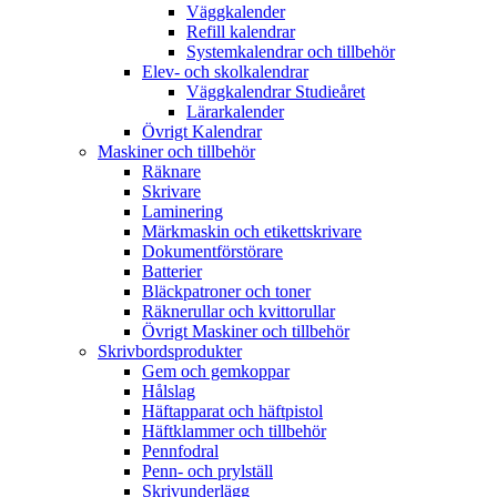
Väggkalender
Refill kalendrar
Systemkalendrar och tillbehör
Elev- och skolkalendrar
Väggkalendrar Studieåret
Lärarkalender
Övrigt Kalendrar
Maskiner och tillbehör
Räknare
Skrivare
Laminering
Märkmaskin och etikettskrivare
Dokumentförstörare
Batterier
Bläckpatroner och toner
Räknerullar och kvittorullar
Övrigt Maskiner och tillbehör
Skrivbordsprodukter
Gem och gemkoppar
Hålslag
Häftapparat och häftpistol
Häftklammer och tillbehör
Pennfodral
Penn- och prylställ
Skrivunderlägg