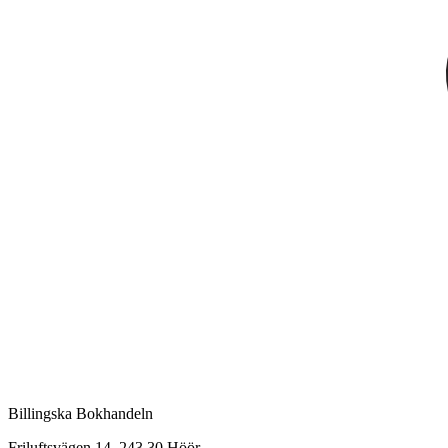
Billingska Bokhandeln
Friluftsvägen 14, 243 30 Höör