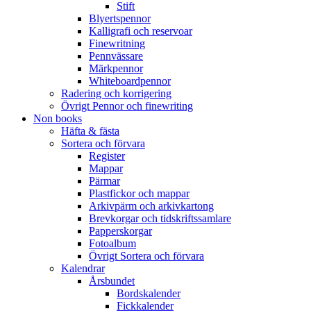
Stift
Blyertspennor
Kalligrafi och reservoar
Finewritning
Pennvässare
Märkpennor
Whiteboardpennor
Radering och korrigering
Övrigt Pennor och finewriting
Non books
Häfta & fästa
Sortera och förvara
Register
Mappar
Pärmar
Plastfickor och mappar
Arkivpärm och arkivkartong
Brevkorgar och tidskriftssamlare
Papperskorgar
Fotoalbum
Övrigt Sortera och förvara
Kalendrar
Årsbundet
Bordskalender
Fickkalender