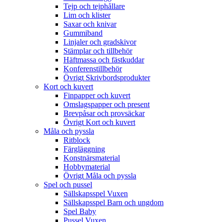
Tejp och tejphållare
Lim och klister
Saxar och knivar
Gummiband
Linjaler och gradskivor
Stämplar och tillbehör
Häftmassa och fästkuddar
Konferenstillbehör
Övrigt Skrivbordsprodukter
Kort och kuvert
Finpapper och kuvert
Omslagspapper och present
Brevpåsar och provsäckar
Övrigt Kort och kuvert
Måla och pyssla
Ritblock
Färgläggning
Konstnärsmaterial
Hobbymaterial
Övrigt Måla och pyssla
Spel och pussel
Sällskapsspel Vuxen
Sällskapsspel Barn och ungdom
Spel Baby
Pussel Vuxen