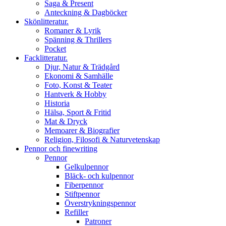
Saga & Present
Anteckning & Dagböcker
Skönlitteratur.
Romaner & Lyrik
Spänning & Thrillers
Pocket
Facklitteratur.
Djur, Natur & Trädgård
Ekonomi & Samhälle
Foto, Konst & Teater
Hantverk & Hobby
Historia
Hälsa, Sport & Fritid
Mat & Dryck
Memoarer & Biografier
Religion, Filosofi & Naturvetenskap
Pennor och finewriting
Pennor
Gelkulpennor
Bläck- och kulpennor
Fiberpennor
Stiftpennor
Överstrykningspennor
Refiller
Patroner