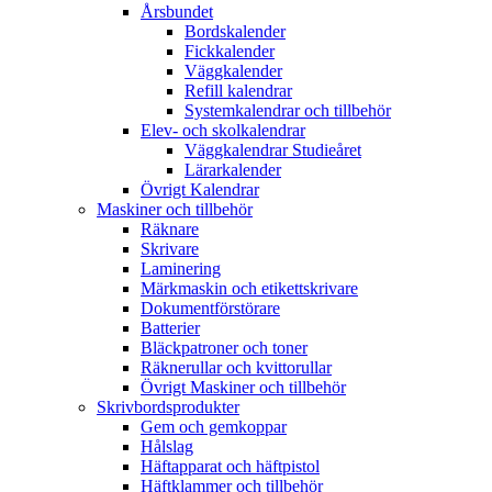
Årsbundet
Bordskalender
Fickkalender
Väggkalender
Refill kalendrar
Systemkalendrar och tillbehör
Elev- och skolkalendrar
Väggkalendrar Studieåret
Lärarkalender
Övrigt Kalendrar
Maskiner och tillbehör
Räknare
Skrivare
Laminering
Märkmaskin och etikettskrivare
Dokumentförstörare
Batterier
Bläckpatroner och toner
Räknerullar och kvittorullar
Övrigt Maskiner och tillbehör
Skrivbordsprodukter
Gem och gemkoppar
Hålslag
Häftapparat och häftpistol
Häftklammer och tillbehör