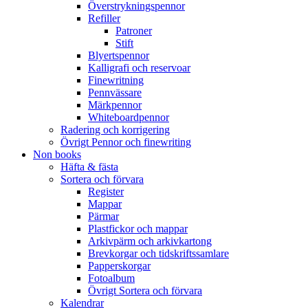
Överstrykningspennor
Refiller
Patroner
Stift
Blyertspennor
Kalligrafi och reservoar
Finewritning
Pennvässare
Märkpennor
Whiteboardpennor
Radering och korrigering
Övrigt Pennor och finewriting
Non books
Häfta & fästa
Sortera och förvara
Register
Mappar
Pärmar
Plastfickor och mappar
Arkivpärm och arkivkartong
Brevkorgar och tidskriftssamlare
Papperskorgar
Fotoalbum
Övrigt Sortera och förvara
Kalendrar