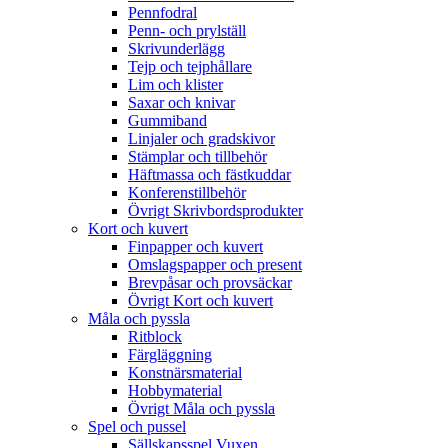
Pennfodral
Penn- och prylställ
Skrivunderlägg
Tejp och tejphållare
Lim och klister
Saxar och knivar
Gummiband
Linjaler och gradskivor
Stämplar och tillbehör
Häftmassa och fästkuddar
Konferenstillbehör
Övrigt Skrivbordsprodukter
Kort och kuvert
Finpapper och kuvert
Omslagspapper och present
Brevpåsar och provsäckar
Övrigt Kort och kuvert
Måla och pyssla
Ritblock
Färgläggning
Konstnärsmaterial
Hobbymaterial
Övrigt Måla och pyssla
Spel och pussel
Sällskapsspel Vuxen