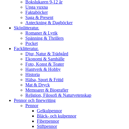
Bokslukaren 9-12 år
Unga vuxna
Faktaböcker
Saga & Present
Anteckning & Dagböcker
Skönlitteratur.
Romaner & Lyrik
Spänning & Thrillers
Pocket
Facklitteratur.
Djur, Natur & Trädgård
Ekonomi & Samhälle
Foto, Konst & Teater
Hantverk & Hobby
Historia
Hälsa, Sport & Fritid
Mat & Dryck
Memoarer & Biografier
Religion, Filosofi & Naturvetenskap
Pennor och finewriting
Pennor
Gelkulpennor
Bläck- och kulpennor
Fiberpennor
Stiftpennor