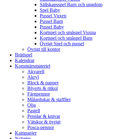
Sällskapsspel Barn och ungdom
Spel Baby
Pussel Vuxen
Pussel Barn
Pussel Baby
Kortspel och småspel Vuxna
Kortspel och småspel Barn
Övrigt Spel och pussel
Övrigt till kontor
Brädspel
Kalendrar
Konstnärsmateriel
Akvarell
Akryl
Block & papper
Blyerts & ritkol
Färgpennor
Målardukar & stafflier
Olja
Pastell
Penslar & knivar
Vätskor & övrigt
Posca-pennor
Kampanjer
Nyheter