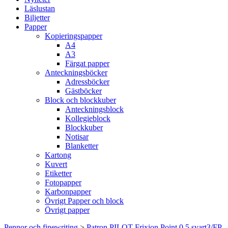
Läslustan
Biljetter
Papper
Kopieringspapper
A4
A3
Färgat papper
Anteckningsböcker
Adressböcker
Gästböcker
Block och blockkuber
Anteckningsblock
Kollegieblock
Blockkuber
Notisar
Blanketter
Kartong
Kuvert
Etiketter
Fotopapper
Karbonpapper
Övrigt Papper och block
Övrigt papper
Pennor och finewriting
>
Patron PILOT Frixion Point 0,5 svart3/FP