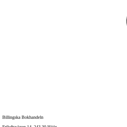
Billingska Bokhandeln
Friluftsvägen 14, 243 30 Höör