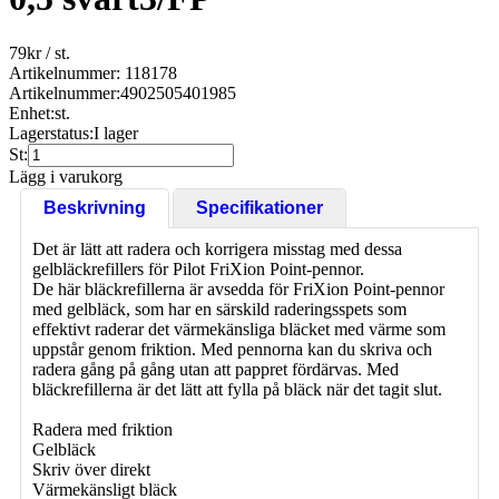
79
kr
/ st.
Artikelnummer: 118178
Artikelnummer:
4902505401985
Enhet:
st.
Lagerstatus:
I lager
St:
Lägg i varukorg
Beskrivning
Specifikationer
Det är lätt att radera och korrigera misstag med dessa
gelbläckrefillers för Pilot FriXion Point-pennor.
De här bläckrefillerna är avsedda för FriXion Point-pennor
med gelbläck, som har en särskild raderingsspets som
effektivt raderar det värmekänsliga bläcket med värme som
uppstår genom friktion. Med pennorna kan du skriva och
radera gång på gång utan att pappret fördärvas. Med
bläckrefillerna är det lätt att fylla på bläck när det tagit slut.
Radera med friktion
Gelbläck
Skriv över direkt
Värmekänsligt bläck