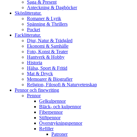
Saga & Present
Anteckning & Dagböcker
Skönlitteratur.
Romaner & Lyrik
Spänning & Thrillers
Pocket
Facklitteratur.
Djur, Natur & Trädgård
Ekonomi & Samhälle
Foto, Konst & Teater
Hantverk & Hobby
Historia
Hälsa, Sport & Fritid
Mat & Dryck
Memoarer & Biografier
Religion, Filosofi & Naturvetenskap
Pennor och finewriting
Pennor
Gelkulpennor
Bläck- och kulpennor
Fiberpennor
Stiftpennor
Överstrykningspennor
Refiller
Patroner