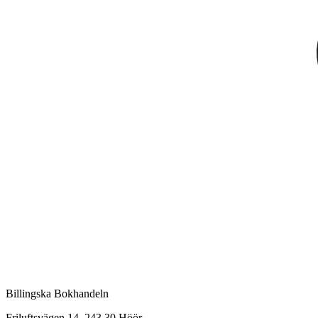
Billingska Bokhandeln
Friluftsvägen 14, 243 30 Höör