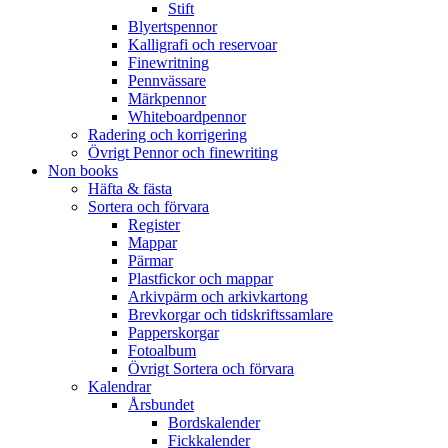
Stift
Blyertspennor
Kalligrafi och reservoar
Finewritning
Pennvässare
Märkpennor
Whiteboardpennor
Radering och korrigering
Övrigt Pennor och finewriting
Non books
Häfta & fästa
Sortera och förvara
Register
Mappar
Pärmar
Plastfickor och mappar
Arkivpärm och arkivkartong
Brevkorgar och tidskriftssamlare
Papperskorgar
Fotoalbum
Övrigt Sortera och förvara
Kalendrar
Årsbundet
Bordskalender
Fickkalender