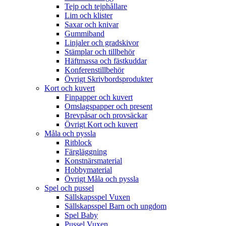
Tejp och tejphållare
Lim och klister
Saxar och knivar
Gummiband
Linjaler och gradskivor
Stämplar och tillbehör
Häftmassa och fästkuddar
Konferenstillbehör
Övrigt Skrivbordsprodukter
Kort och kuvert
Finpapper och kuvert
Omslagspapper och present
Brevpåsar och provsäckar
Övrigt Kort och kuvert
Måla och pyssla
Ritblock
Färgläggning
Konstnärsmaterial
Hobbymaterial
Övrigt Måla och pyssla
Spel och pussel
Sällskapsspel Vuxen
Sällskapsspel Barn och ungdom
Spel Baby
Pussel Vuxen