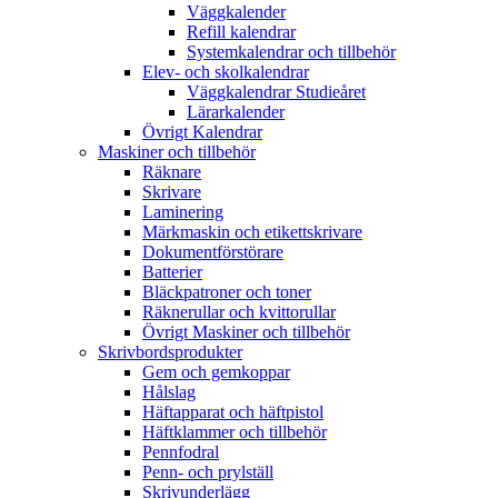
Väggkalender
Refill kalendrar
Systemkalendrar och tillbehör
Elev- och skolkalendrar
Väggkalendrar Studieåret
Lärarkalender
Övrigt Kalendrar
Maskiner och tillbehör
Räknare
Skrivare
Laminering
Märkmaskin och etikettskrivare
Dokumentförstörare
Batterier
Bläckpatroner och toner
Räknerullar och kvittorullar
Övrigt Maskiner och tillbehör
Skrivbordsprodukter
Gem och gemkoppar
Hålslag
Häftapparat och häftpistol
Häftklammer och tillbehör
Pennfodral
Penn- och prylställ
Skrivunderlägg