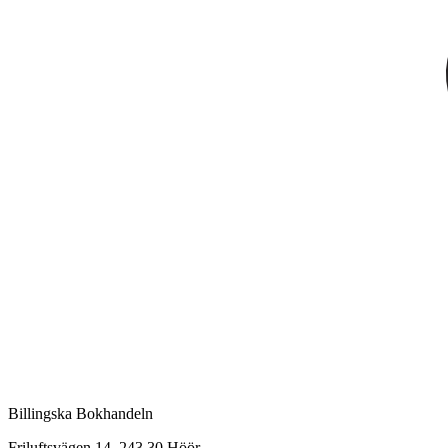
Billingska Bokhandeln
Friluftsvägen 14, 243 30 Höör