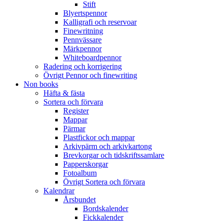
Stift
Blyertspennor
Kalligrafi och reservoar
Finewritning
Pennvässare
Märkpennor
Whiteboardpennor
Radering och korrigering
Övrigt Pennor och finewriting
Non books
Häfta & fästa
Sortera och förvara
Register
Mappar
Pärmar
Plastfickor och mappar
Arkivpärm och arkivkartong
Brevkorgar och tidskriftssamlare
Papperskorgar
Fotoalbum
Övrigt Sortera och förvara
Kalendrar
Årsbundet
Bordskalender
Fickkalender