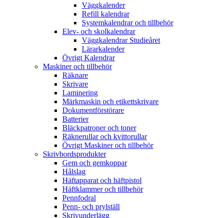
Väggkalender
Refill kalendrar
Systemkalendrar och tillbehör
Elev- och skolkalendrar
Väggkalendrar Studieåret
Lärarkalender
Övrigt Kalendrar
Maskiner och tillbehör
Räknare
Skrivare
Laminering
Märkmaskin och etikettskrivare
Dokumentförstörare
Batterier
Bläckpatroner och toner
Räknerullar och kvittorullar
Övrigt Maskiner och tillbehör
Skrivbordsprodukter
Gem och gemkoppar
Hålslag
Häftapparat och häftpistol
Häftklammer och tillbehör
Pennfodral
Penn- och prylställ
Skrivunderlägg