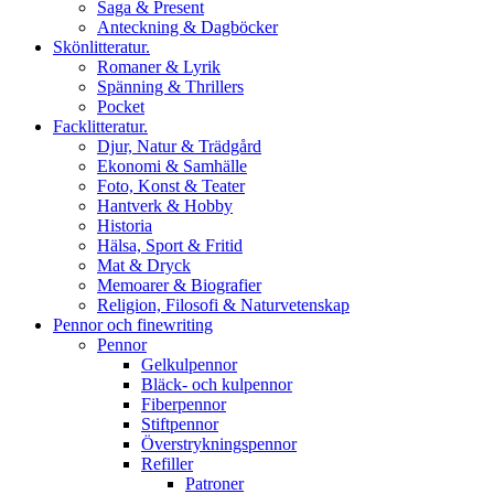
Saga & Present
Anteckning & Dagböcker
Skönlitteratur.
Romaner & Lyrik
Spänning & Thrillers
Pocket
Facklitteratur.
Djur, Natur & Trädgård
Ekonomi & Samhälle
Foto, Konst & Teater
Hantverk & Hobby
Historia
Hälsa, Sport & Fritid
Mat & Dryck
Memoarer & Biografier
Religion, Filosofi & Naturvetenskap
Pennor och finewriting
Pennor
Gelkulpennor
Bläck- och kulpennor
Fiberpennor
Stiftpennor
Överstrykningspennor
Refiller
Patroner