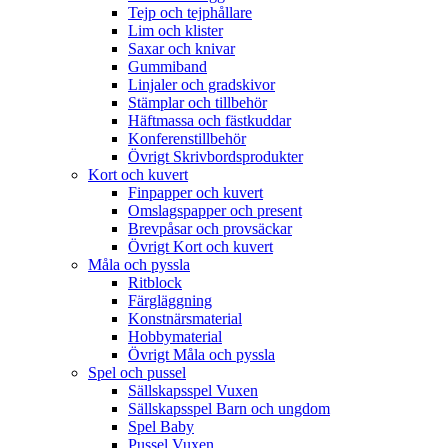
Tejp och tejphållare
Lim och klister
Saxar och knivar
Gummiband
Linjaler och gradskivor
Stämplar och tillbehör
Häftmassa och fästkuddar
Konferenstillbehör
Övrigt Skrivbordsprodukter
Kort och kuvert
Finpapper och kuvert
Omslagspapper och present
Brevpåsar och provsäckar
Övrigt Kort och kuvert
Måla och pyssla
Ritblock
Färgläggning
Konstnärsmaterial
Hobbymaterial
Övrigt Måla och pyssla
Spel och pussel
Sällskapsspel Vuxen
Sällskapsspel Barn och ungdom
Spel Baby
Pussel Vuxen