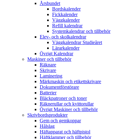
Årsbundet
Bordskalender
Fickkalender
Väggkalender
Refill kalendrar
Systemkalendrar och tillbehör
Elev- och skolkalendrar
Väggkalendrar Studieåret
Lärarkalender
Övrigt Kalendrar
Maskiner och tillbehör
Räknare
Skrivare
Laminering
Märkmaskin och etikettskrivare
Dokumentförstörare
Batterier
Bläckpatroner och toner
Räknerullar och kvittorullar
Övrigt Maskiner och tillbehör
Skrivbordsprodukter
Gem och gemkoppar
Hålslag
Häftapparat och häftpistol
Häftklammer och tillbehör