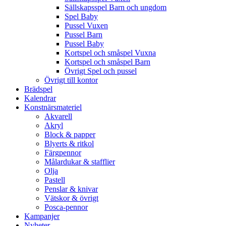
Sällskapsspel Barn och ungdom
Spel Baby
Pussel Vuxen
Pussel Barn
Pussel Baby
Kortspel och småspel Vuxna
Kortspel och småspel Barn
Övrigt Spel och pussel
Övrigt till kontor
Brädspel
Kalendrar
Konstnärsmateriel
Akvarell
Akryl
Block & papper
Blyerts & ritkol
Färgpennor
Målardukar & stafflier
Olja
Pastell
Penslar & knivar
Vätskor & övrigt
Posca-pennor
Kampanjer
Nyheter