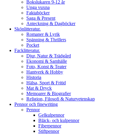
Bokslukaren 9-12 år
Unga vuxna
Faktaböcker
Saga & Present
Anteckning & Dagböcker
Skönlitteratur.
Romaner & Lyrik
Spänning & Thrillers
Pocket
Facklitteratur.
Djur, Natur & Trädgård
Ekonomi & Samhälle
Foto, Konst & Teater
Hantverk & Hobby
Historia
Hälsa, Sport & Fritid
Mat & Dryck
Memoarer & Biografier
Religion, Filosofi & Naturvetenskap
Pennor och finewriting
Pennor
Gelkulpennor
Bläck- och kulpennor
Fiberpennor
Stiftpennor