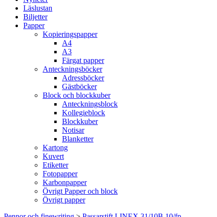
Läslustan
Biljetter
Papper
Kopieringspapper
A4
A3
Färgat papper
Anteckningsböcker
Adressböcker
Gästböcker
Block och blockkuber
Anteckningsblock
Kollegieblock
Blockkuber
Notisar
Blanketter
Kartong
Kuvert
Etiketter
Fotopapper
Karbonpapper
Övrigt Papper och block
Övrigt papper
Pennor och finewriting
>
Passarstift LINEX 31/10B 10/fp