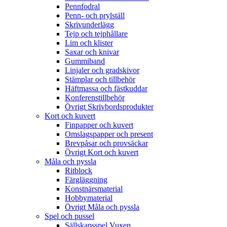
Pennfodral
Penn- och prylställ
Skrivunderlägg
Tejp och tejphållare
Lim och klister
Saxar och knivar
Gummiband
Linjaler och gradskivor
Stämplar och tillbehör
Häftmassa och fästkuddar
Konferenstillbehör
Övrigt Skrivbordsprodukter
Kort och kuvert
Finpapper och kuvert
Omslagspapper och present
Brevpåsar och provsäckar
Övrigt Kort och kuvert
Måla och pyssla
Ritblock
Färgläggning
Konstnärsmaterial
Hobbymaterial
Övrigt Måla och pyssla
Spel och pussel
Sällskapsspel Vuxen