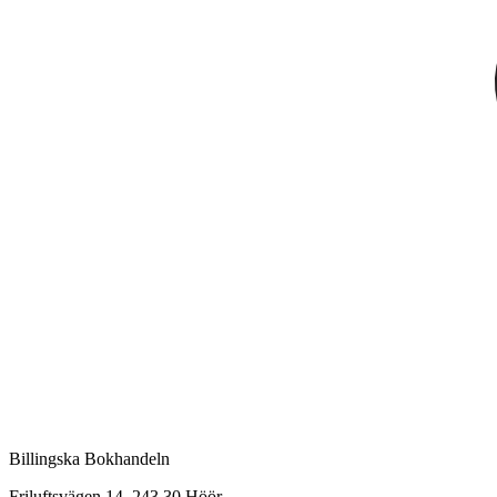
Billingska Bokhandeln
Friluftsvägen 14, 243 30 Höör