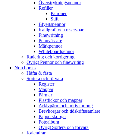
Överstrykningspennor
Refiller
Patroner
Stift
Blyertspennor
Kalligrafi och reservoar
Finewritning
Pennvässare
Märkpennor
Whiteboardpennor
Radering och korrigering
Övrigt Pennor och finewriting
Non books
Häfta & fästa
Sortera och förvara
Register
Mappar
Pärmar
Plastfickor och mappar
Arkivpärm och arkivkartong
Brevkorgar och tidskriftssamlare
Papperskorgar
Fotoalbum
Övrigt Sortera och förvara
Kalendrar