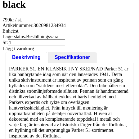
black
799
kr
/ st.
Artikelnummer:
3026981234934
Enhet:
st.
Lagerstatus:
Beställningsvara
St:
Lägg i varukorg
Beskrivning
Specifikationer
PARKER 51, EN KLASSIK I NY SKEPNAD Parker 51 är
lika banbrytande idag som när den lanserades 1941. Detta
unika skrivinstrument är inspirerat av pennan som en gång
hyllades som ”världens mest eftersökta”. Den bibehåller sin
distinkta strömlinjeformade silhuett. Pennan är handmonterad
och tillverkad av hållbart exklusivt harts i enlighet med
Parkers expertis och rykte om överlägsen
hantverksskicklighet. Från intryck till montering är
uppmärksamheten på detaljer oöverträffad. Huven är
dekorerad med en kompletterande toppdekal i metall och
varje färg är inspirerad av historiska färger från det förflutna,
en hyllning till det ursprungliga Parker 51-sortimentet.
Inspirerad av det förflutna.