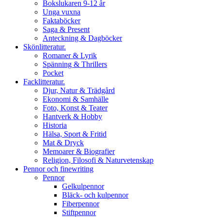
Bokslukaren 9-12 år
Unga vuxna
Faktaböcker
Saga & Present
Anteckning & Dagböcker
Skönlitteratur.
Romaner & Lyrik
Spänning & Thrillers
Pocket
Facklitteratur.
Djur, Natur & Trädgård
Ekonomi & Samhälle
Foto, Konst & Teater
Hantverk & Hobby
Historia
Hälsa, Sport & Fritid
Mat & Dryck
Memoarer & Biografier
Religion, Filosofi & Naturvetenskap
Pennor och finewriting
Pennor
Gelkulpennor
Bläck- och kulpennor
Fiberpennor
Stiftpennor