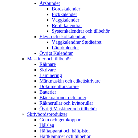
Årsbundet
Bordskalender
Fickkalender
Väggkalender
Refill kalendrar
Systemkalendrar och tillbehör
Elev- och skolkalendrar
Väggkalendrar Studieåret
Lärarkalender
Övrigt Kalendrar
Maskiner och tillbehör
Räknare
Skrivare
Laminering
Märkmaskin och etikettskrivare
Dokumentförstörare
Batterier
Bläckpatroner och toner
Räknerullar och kvittorullar
Övrigt Maskiner och tillbehör
Skrivbordsprodukter
Gem och gemkoppar
Hålslag
Häftapparat och häftpistol
Häftklammer och tillbehör