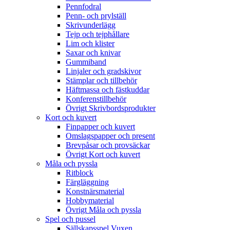
Pennfodral
Penn- och prylställ
Skrivunderlägg
Tejp och tejphållare
Lim och klister
Saxar och knivar
Gummiband
Linjaler och gradskivor
Stämplar och tillbehör
Häftmassa och fästkuddar
Konferenstillbehör
Övrigt Skrivbordsprodukter
Kort och kuvert
Finpapper och kuvert
Omslagspapper och present
Brevpåsar och provsäckar
Övrigt Kort och kuvert
Måla och pyssla
Ritblock
Färgläggning
Konstnärsmaterial
Hobbymaterial
Övrigt Måla och pyssla
Spel och pussel
Sällskapsspel Vuxen