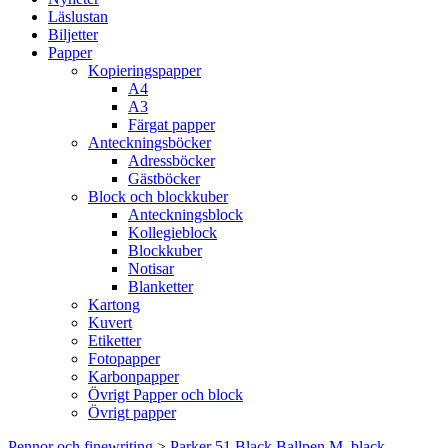
Läslustan
Biljetter
Papper
Kopieringspapper
A4
A3
Färgat papper
Anteckningsböcker
Adressböcker
Gästböcker
Block och blockkuber
Anteckningsblock
Kollegieblock
Blockkuber
Notisar
Blanketter
Kartong
Kuvert
Etiketter
Fotopapper
Karbonpapper
Övrigt Papper och block
Övrigt papper
Pennor och finewriting
>
Parker 51 Black Ballpen M, black