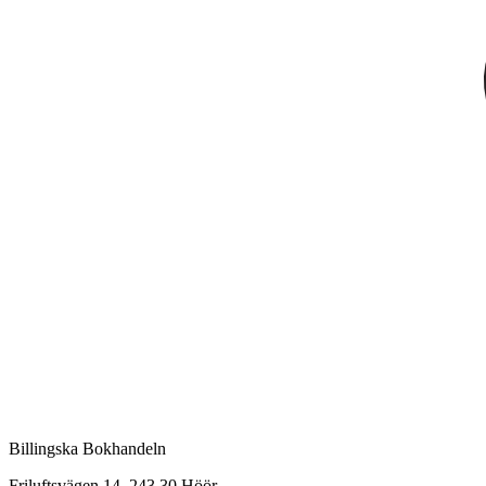
Billingska Bokhandeln
Friluftsvägen 14, 243 30 Höör