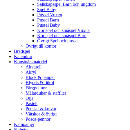
Sällskapsspel Barn och ungdom
Spel Baby
Pussel Vuxen
Pussel Barn
Pussel Baby
Kortspel och småspel Vuxna
Kortspel och småspel Barn
Övrigt Spel och pussel
Övrigt till kontor
Brädspel
Kalendrar
Konstnärsmateriel
Akvarell
Akryl
Block & papper
Blyerts & ritkol
Färgpennor
Målardukar & stafflier
Olja
Pastell
Penslar & knivar
Vätskor & övrigt
Posca-pennor
Kampanjer
Nyheter