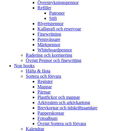
Överstrykningspennor
Refiller
Patroner
Stift
Blyertspennor
Kalligrafi och reservoar
Finewritning
Pennvässare
Märkpennor
Whiteboardpennor
Radering och korrigering
Övrigt Pennor och finewriting
Non books
Häfta & fästa
Sortera och förvara
Register
Mappar
Pärmar
Plastfickor och mappar
Arkivpärm och arkivkartong
Brevkorgar och tidskriftssamlare
Papperskorgar
Fotoalbum
Övrigt Sortera och förvara
Kalendrar