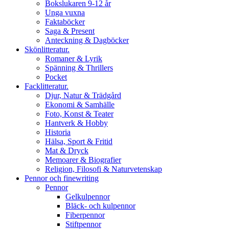
Bokslukaren 9-12 år
Unga vuxna
Faktaböcker
Saga & Present
Anteckning & Dagböcker
Skönlitteratur.
Romaner & Lyrik
Spänning & Thrillers
Pocket
Facklitteratur.
Djur, Natur & Trädgård
Ekonomi & Samhälle
Foto, Konst & Teater
Hantverk & Hobby
Historia
Hälsa, Sport & Fritid
Mat & Dryck
Memoarer & Biografier
Religion, Filosofi & Naturvetenskap
Pennor och finewriting
Pennor
Gelkulpennor
Bläck- och kulpennor
Fiberpennor
Stiftpennor