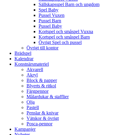
Sällskapsspel Barn och ungdom
Spel Baby
Pussel Vuxen
Pussel Barn
Pussel Baby
Kortspel och småspel Vuxna
Kortspel och småspel Barn
Övrigt Spel och pussel
Övrigt till kontor
Brädspel
Kalendrar
Konstnärsmateriel
Akvarell
Akryl
Block & papper
Blyerts & ritkol
Färgpennor
Målardukar & stafflier
Olja
Pastell
Penslar & knivar
Vätskor & övrigt
Posca-pennor
Kampanjer
Nyheter