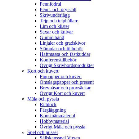
Pennfodral
Penn- och prylställ
Skrivunderlägg
Tejp och tejphållare
Lim och klister
Saxar och knivar
Gummiband
Linjaler och gradskivor
Stämplar och tillbehör
Häftmassa och fästkuddar
Konferenstillbehör
Övrigt Skrivbordsprodukter
Kort och kuvert
Finpapper och kuvert
Omslagspapper och present
Brevpåsar och provsäckar
Övrigt Kort och kuvert
Måla och pyssla
Ritblock
Färgläggning
Konstnärsmaterial
Hobbymaterial
Övrigt Måla och pyssla
Spel och pussel
Sällskapsspel Vuxen