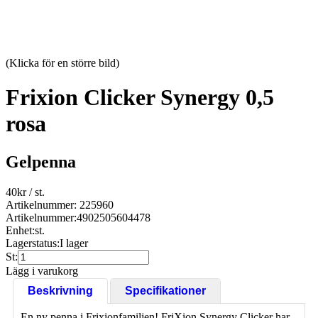
(Klicka för en större bild)
Frixion Clicker Synergy 0,5
rosa
Gelpenna
40
kr
/ st.
Artikelnummer: 225960
Artikelnummer:
4902505604478
Enhet:
st.
Lagerstatus:
I lager
St:
Lägg i varukorg
Beskrivning
Specifikationer
En ny penna i Frixionfamiljen! FriXion Synergy Clicker har