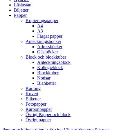
Läslustan
Biljetter
Papper
Kopieringspapper
A4
A3
Färgat papper
Anteckningsböcker
Adressböcker
Gästböcker
Block och blockkuber
Anteckningsblock
Kollegieblock
Blockkuber
Notisar
Blanketter
Kartong
Kuvert
Etiketter
Fotopapper
Karbonpapper
Övrigt Papper och block
Övrigt papper
Pennor och finewriting
>
Frixion Clicker Synergy 0,5 rosa