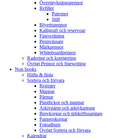
Överstrykningspennor
Refiller
Patroner
Stift
Blyertspennor
Kalligrafi och reservoar
Finewritning
Pennvässare
Märkpennor
Whiteboardpennor
Radering och korrigering
Övrigt Pennor och finewriting
Non books
Häfta & fästa
Sortera och förvara
Register
Mappar
Pärmar
Plastfickor och mappar
Arkivpärm och arkivkartong
Brevkorgar och tidskriftssamlare
Papperskorgar
Fotoalbum
Övrigt Sortera och förvara
Kalendrar