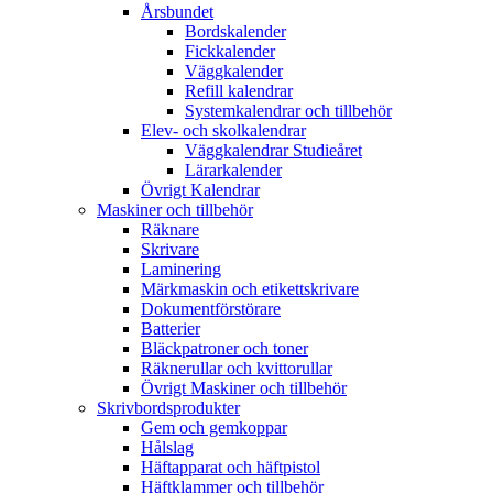
Årsbundet
Bordskalender
Fickkalender
Väggkalender
Refill kalendrar
Systemkalendrar och tillbehör
Elev- och skolkalendrar
Väggkalendrar Studieåret
Lärarkalender
Övrigt Kalendrar
Maskiner och tillbehör
Räknare
Skrivare
Laminering
Märkmaskin och etikettskrivare
Dokumentförstörare
Batterier
Bläckpatroner och toner
Räknerullar och kvittorullar
Övrigt Maskiner och tillbehör
Skrivbordsprodukter
Gem och gemkoppar
Hålslag
Häftapparat och häftpistol
Häftklammer och tillbehör