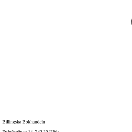
Billingska Bokhandeln
Friluftsvägen 14, 243 30 Höör