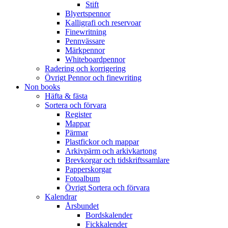
Stift
Blyertspennor
Kalligrafi och reservoar
Finewritning
Pennvässare
Märkpennor
Whiteboardpennor
Radering och korrigering
Övrigt Pennor och finewriting
Non books
Häfta & fästa
Sortera och förvara
Register
Mappar
Pärmar
Plastfickor och mappar
Arkivpärm och arkivkartong
Brevkorgar och tidskriftssamlare
Papperskorgar
Fotoalbum
Övrigt Sortera och förvara
Kalendrar
Årsbundet
Bordskalender
Fickkalender