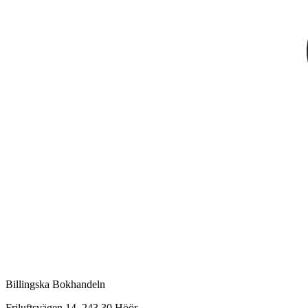
Billingska Bokhandeln
Friluftsvägen 14, 243 30 Höör