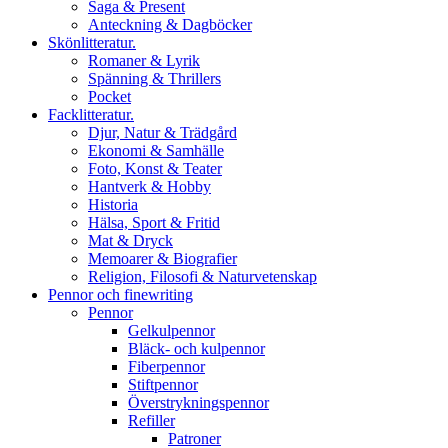
Saga & Present
Anteckning & Dagböcker
Skönlitteratur.
Romaner & Lyrik
Spänning & Thrillers
Pocket
Facklitteratur.
Djur, Natur & Trädgård
Ekonomi & Samhälle
Foto, Konst & Teater
Hantverk & Hobby
Historia
Hälsa, Sport & Fritid
Mat & Dryck
Memoarer & Biografier
Religion, Filosofi & Naturvetenskap
Pennor och finewriting
Pennor
Gelkulpennor
Bläck- och kulpennor
Fiberpennor
Stiftpennor
Överstrykningspennor
Refiller
Patroner