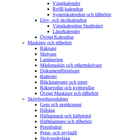
Väggkalender
Refill kalendrar
Systemkalendrar och tillbehör
Elev- och skolkalendrar
Väggkalendrar Studieåret
Lärarkalender
Övrigt Kalendrar
Maskiner och tillbehör
Räknare
Skrivare
Laminering
Märkmaskin och etikettskrivare
Dokumentförstörare
Batterier
Bläckpatroner och toner
Räknerullar och kvittorullar
Övrigt Maskiner och tillbehör
Skrivbordsprodukter
Gem och gemkoppar
Hålslag
Häftapparat och häftpistol
Häftklammer och tillbehör
Pennfodral
Penn- och prylställ
Skrivunderlägg