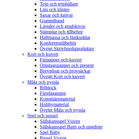
Tejp och tejphållare
Lim och klister
Saxar och knivar
Gummiband
Linjaler och gradskivor
Stämplar och tillbehör
Häftmassa och fästkuddar
Konferenstillbehör
Övrigt Skrivbordsprodukter
Kort och kuvert
Finpapper och kuvert
Omslagspapper och present
Brevpåsar och provsäckar
Övrigt Kort och kuvert
Måla och pyssla
Ritblock
Färgläggning
Konstnärsmaterial
Hobbymaterial
Övrigt Måla och pyssla
Spel och pussel
Sällskapsspel Vuxen
Sällskapsspel Barn och ungdom
Spel Baby
Pussel Vuxen