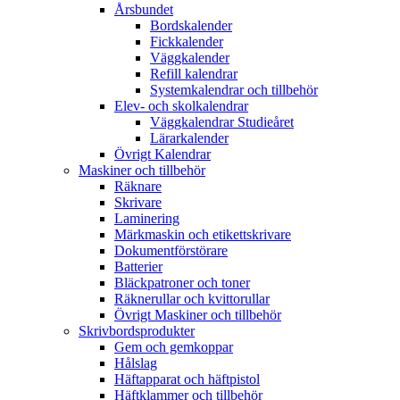
Årsbundet
Bordskalender
Fickkalender
Väggkalender
Refill kalendrar
Systemkalendrar och tillbehör
Elev- och skolkalendrar
Väggkalendrar Studieåret
Lärarkalender
Övrigt Kalendrar
Maskiner och tillbehör
Räknare
Skrivare
Laminering
Märkmaskin och etikettskrivare
Dokumentförstörare
Batterier
Bläckpatroner och toner
Räknerullar och kvittorullar
Övrigt Maskiner och tillbehör
Skrivbordsprodukter
Gem och gemkoppar
Hålslag
Häftapparat och häftpistol
Häftklammer och tillbehör