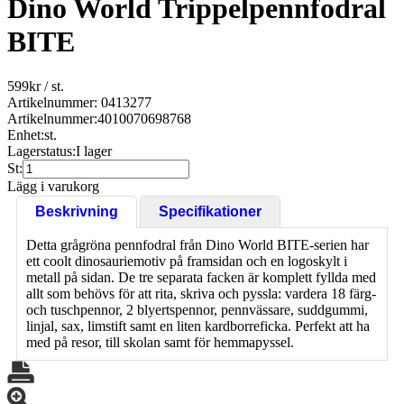
Dino World Trippelpennfodral
BITE
599
kr
/ st.
Artikelnummer: 0413277
Artikelnummer:
4010070698768
Enhet:
st.
Lagerstatus:
I lager
St:
Lägg i varukorg
Beskrivning
Specifikationer
Detta grågröna pennfodral från Dino World BITE-serien har
ett coolt dinosauriemotiv på framsidan och en logoskylt i
metall på sidan. De tre separata facken är komplett fyllda med
allt som behövs för att rita, skriva och pyssla: vardera 18 färg-
och tuschpennor, 2 blyertspennor, pennvässare, suddgummi,
linjal, sax, limstift samt en liten kardborreficka. Perfekt att ha
med på resor, till skolan samt för hemmapyssel.