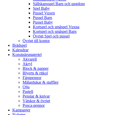
Sällskapsspel Barn och ungdom
Spel Baby
Pussel Vuxen
Pussel Barn
Pussel Baby
Kortspel och småspel Vuxna
Kortspel och småspel Barn
Övrigt Spel och pussel
Övrigt till kontor
Brädspel
Kalendrar
Konstnärsmateriel
Akvarell
Akryl
Block & papper
Blyerts & ritkol
Färgpennor
Målardukar & stafflier
Olja
Pastell
Penslar & knivar
Vätskor & övrigt
Posca-pennor
Kampanjer
Nyheter