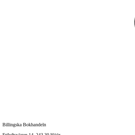
Billingska Bokhandeln
Friluftsvägen 14, 243 30 Höör