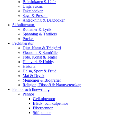
Bokslukaren 9-12 år
Unga vuxna
Faktaböcker
Saga & Present
Anteckning & Dagböcker
Skönlitteratur.
Romaner & Lyrik
Spänning & Thrillers
Pocket
Facklitteratur.
Djur, Natur & Trädgård
Ekonomi & Samhälle
Foto, Konst & Teater
Hantverk & Hobby
Historia
Hälsa, Sport & Fritid
Mat & Dryck
Memoarer & Biografier
Religion, Filosofi & Naturvetenskap
Pennor och finewriting
Pennor
Gelkulpennor
Bläck- och kulpennor
Fiberpennor
Stiftpennor