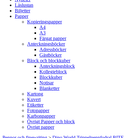
Läslustan
Biljetter
Papper
Kopieringspapper
A4
A3
Färgat papper
Anteckningsböcker
Adressböcker
Gästböcker
Block och blockkuber
Anteckningsblock
Kollegieblock
Blockkuber
Notisar
Blanketter
Kartong
Kuvert
Etiketter
Fotopapper
Karbonpapper
Övrigt Papper och block
Övrigt papper
Pennor och finewriting
>
Dino World Trippelpennfodral BITE