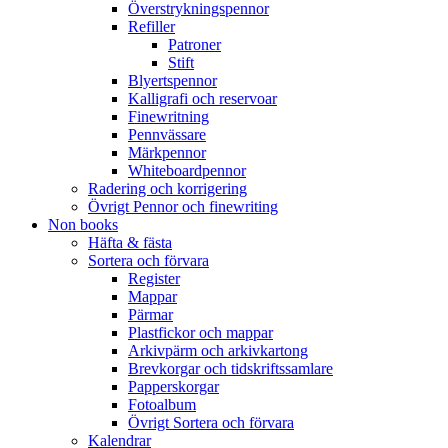
Överstrykningspennor
Refiller
Patroner
Stift
Blyertspennor
Kalligrafi och reservoar
Finewritning
Pennvässare
Märkpennor
Whiteboardpennor
Radering och korrigering
Övrigt Pennor och finewriting
Non books
Häfta & fästa
Sortera och förvara
Register
Mappar
Pärmar
Plastfickor och mappar
Arkivpärm och arkivkartong
Brevkorgar och tidskriftssamlare
Papperskorgar
Fotoalbum
Övrigt Sortera och förvara
Kalendrar