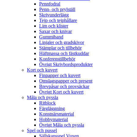
Pennfodral
Penn- och prylställ
Skrivunderlägg
Tejp och tejphållare
Lim och klister
Saxar och knivar
Gummiband
Linjaler och gradskivor
Stämplar och tillbehör
Häftmassa och fästkuddar
Konferenstillbehör
Övrigt Skrivbordsprodukter
Kort och kuvert
Finpapper och kuvert
Omslagspapper och present
Brevpåsar och provsäckar
Övrigt Kort och kuvert
Måla och pyssla
Ritblock
Färgläggning
Konstnärsmaterial
Hobbymaterial
Övrigt Måla och pyssla
Spel och pussel
Sällskapsspel Vuxen