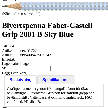
(Klicka för en större bild)
Blyertspenna Faber-Castell
Grip 2001 B Sky Blue
19
kr
/ st.
Artikelnummer: 517074
Artikelnummer:
4005405170743
Enhet:
st.
Lagerstatus:
I lager
St:
Lägg i varukorg
Beskrivning
Specifikationer
Grafitpenna med ergonomisk triangulär form för ökad
bekvämlighet. Patenterad Grip-zon för halkfritt grepp och
bryttåligt stift . Vattenbaserat och miljövänligt lack, FSC
certifierad. Hårdhet B.