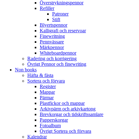
Överstrykningspennor
Refiller
Patroner
Stift
Blyertspennor
Kalligrafi och reservoar
Finewritning
Pennvässare
Märkpennor
Whiteboardpennor
Radering och korrigering
Övrigt Pennor och finewriting
Non books
Häfta & fästa
Sortera och förvara
Register
Mappar
Pärmar
Plastfickor och mappar
Arkivpärm och arkivkartong
Brevkorgar och tidskriftssamlare
Papperskorgar
Fotoalbum
Övrigt Sortera och förvara
Kalendrar