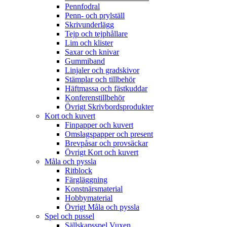
Pennfodral
Penn- och prylställ
Skrivunderlägg
Tejp och tejphållare
Lim och klister
Saxar och knivar
Gummiband
Linjaler och gradskivor
Stämplar och tillbehör
Häftmassa och fästkuddar
Konferenstillbehör
Övrigt Skrivbordsprodukter
Kort och kuvert
Finpapper och kuvert
Omslagspapper och present
Brevpåsar och provsäckar
Övrigt Kort och kuvert
Måla och pyssla
Ritblock
Färgläggning
Konstnärsmaterial
Hobbymaterial
Övrigt Måla och pyssla
Spel och pussel
Sällskapsspel Vuxen