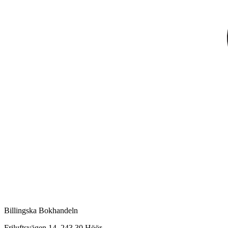
Billingska Bokhandeln
Friluftsvägen 14, 243 30 Höör