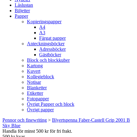
Läslustan
Biljetter
Papper
Kopieringspapper
A4
A3
Färgat papper
Anteckningsböcker
Adressböcker
Gästböcker
Block och blockkuber
Kartong
Kuvert
Kollegieblock
Notisar
Blanketter
Etiketter
Fotopapper
Övrigt Papper och block
Övrigt papper
Pennor och finewriting
>
Blyertspenna Faber-Castell Grip 2001 B
Sky Blue
Handla för minst 500 kr för fri frakt.
500 kr kvar