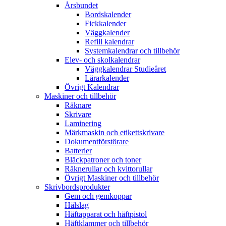
Årsbundet
Bordskalender
Fickkalender
Väggkalender
Refill kalendrar
Systemkalendrar och tillbehör
Elev- och skolkalendrar
Väggkalendrar Studieåret
Lärarkalender
Övrigt Kalendrar
Maskiner och tillbehör
Räknare
Skrivare
Laminering
Märkmaskin och etikettskrivare
Dokumentförstörare
Batterier
Bläckpatroner och toner
Räknerullar och kvittorullar
Övrigt Maskiner och tillbehör
Skrivbordsprodukter
Gem och gemkoppar
Hålslag
Häftapparat och häftpistol
Häftklammer och tillbehör