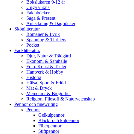
Bokslukaren 9-12 år
Unga vuxna
Faktaböcker
Saga & Present
Anteckning & Dagböcker
Skönlitteratur.
Romaner & Lyrik
Spänning & Thrillers
Pocket
Facklitteratur.
Djur, Natur & Trädgård
Ekonomi & Samhälle
Foto, Konst & Teater
Hantverk & Hobby
Historia
Hälsa, Sport & Fritid
Mat & Dryck
Memoarer & Biografier
Religion, Filosofi & Naturvetenskap
Pennor och finewriting
Pennor
Gelkulpennor
Bläck- och kulpennor
Fiberpennor
Stiftpennor