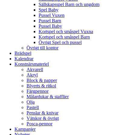
Sällskapsspel Barn och ungdom
Spel Baby
Pussel Vuxen
Pussel Barn
Pussel Baby
Kortspel och småspel Vuxna
Kortspel och småspel Barn
Övrigt Spel och pussel
Övrigt till kontor
Brädspel
Kalendrar
Konstnärsmateriel
Akvarell
Akryl
Block & papper
Blyerts & ritkol
Färgpennor
Målardukar & stafflier
Olja
Pastell
Penslar & knivar
Vätskor & övrigt
Posca-pennor
Kampanjer
Nyheter