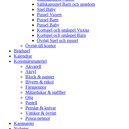
Sällskapsspel Barn och ungdom
Spel Baby
Pussel Vuxen
Pussel Barn
Pussel Baby
Kortspel och småspel Vuxna
Kortspel och småspel Barn
Övrigt Spel och pussel
Övrigt till kontor
Brädspel
Kalendrar
Konstnärsmateriel
Akvarell
Akryl
Block & papper
Blyerts & ritkol
Färgpennor
Målardukar & stafflier
Olja
Pastell
Penslar & knivar
Vätskor & övrigt
Posca-pennor
Kampanjer
Nyheter