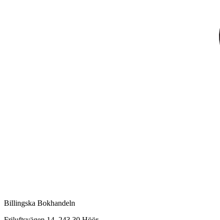
Billingska Bokhandeln
Friluftsvägen 14, 243 30 Höör