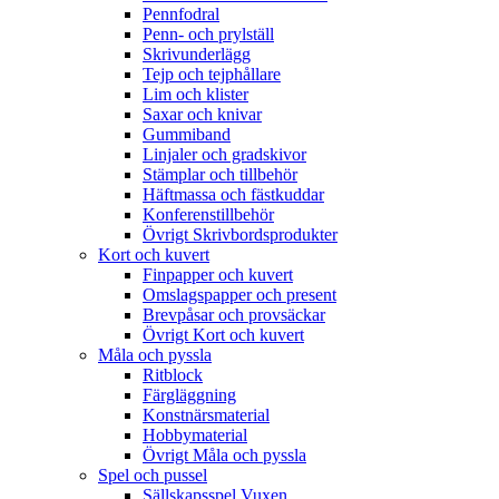
Pennfodral
Penn- och prylställ
Skrivunderlägg
Tejp och tejphållare
Lim och klister
Saxar och knivar
Gummiband
Linjaler och gradskivor
Stämplar och tillbehör
Häftmassa och fästkuddar
Konferenstillbehör
Övrigt Skrivbordsprodukter
Kort och kuvert
Finpapper och kuvert
Omslagspapper och present
Brevpåsar och provsäckar
Övrigt Kort och kuvert
Måla och pyssla
Ritblock
Färgläggning
Konstnärsmaterial
Hobbymaterial
Övrigt Måla och pyssla
Spel och pussel
Sällskapsspel Vuxen