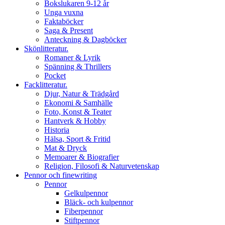
Bokslukaren 9-12 år
Unga vuxna
Faktaböcker
Saga & Present
Anteckning & Dagböcker
Skönlitteratur.
Romaner & Lyrik
Spänning & Thrillers
Pocket
Facklitteratur.
Djur, Natur & Trädgård
Ekonomi & Samhälle
Foto, Konst & Teater
Hantverk & Hobby
Historia
Hälsa, Sport & Fritid
Mat & Dryck
Memoarer & Biografier
Religion, Filosofi & Naturvetenskap
Pennor och finewriting
Pennor
Gelkulpennor
Bläck- och kulpennor
Fiberpennor
Stiftpennor