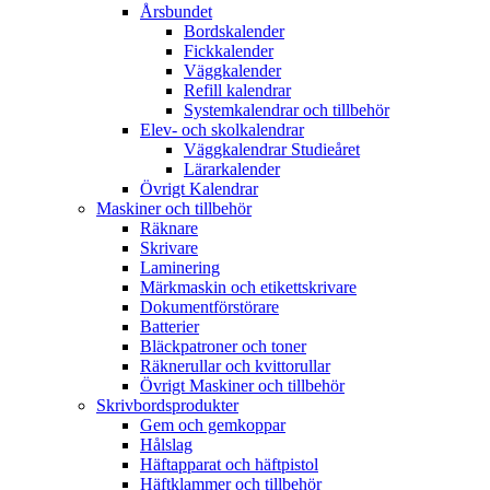
Årsbundet
Bordskalender
Fickkalender
Väggkalender
Refill kalendrar
Systemkalendrar och tillbehör
Elev- och skolkalendrar
Väggkalendrar Studieåret
Lärarkalender
Övrigt Kalendrar
Maskiner och tillbehör
Räknare
Skrivare
Laminering
Märkmaskin och etikettskrivare
Dokumentförstörare
Batterier
Bläckpatroner och toner
Räknerullar och kvittorullar
Övrigt Maskiner och tillbehör
Skrivbordsprodukter
Gem och gemkoppar
Hålslag
Häftapparat och häftpistol
Häftklammer och tillbehör