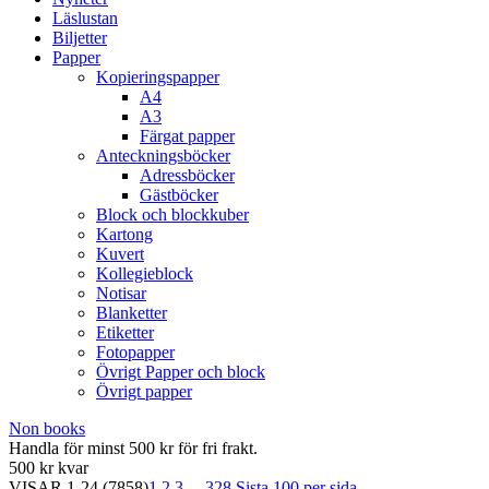
Läslustan
Biljetter
Papper
Kopieringspapper
A4
A3
Färgat papper
Anteckningsböcker
Adressböcker
Gästböcker
Block och blockkuber
Kartong
Kuvert
Kollegieblock
Notisar
Blanketter
Etiketter
Fotopapper
Övrigt Papper och block
Övrigt papper
Non books
Handla för minst 500 kr för fri frakt.
500 kr kvar
VISAR
1-24
(7858)
1
2
3
...
328
Sista
100 per sida