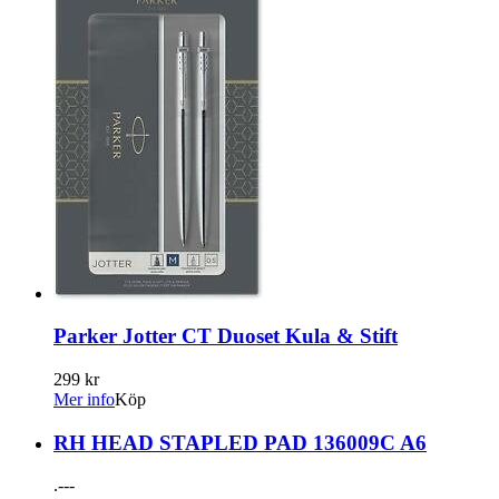
Parker Jotter CT Duoset Kula & Stift
299 kr
Mer info
Köp
RH HEAD STAPLED PAD 136009C A6
.---