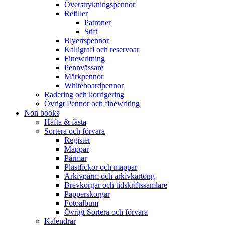
Överstrykningspennor
Refiller
Patroner
Stift
Blyertspennor
Kalligrafi och reservoar
Finewritning
Pennvässare
Märkpennor
Whiteboardpennor
Radering och korrigering
Övrigt Pennor och finewriting
Non books
Häfta & fästa
Sortera och förvara
Register
Mappar
Pärmar
Plastfickor och mappar
Arkivpärm och arkivkartong
Brevkorgar och tidskriftssamlare
Papperskorgar
Fotoalbum
Övrigt Sortera och förvara
Kalendrar