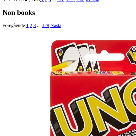
Non books
Föregående
1
2
3
...
328
Nästa