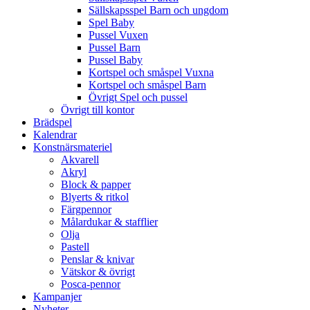
Sällskapsspel Barn och ungdom
Spel Baby
Pussel Vuxen
Pussel Barn
Pussel Baby
Kortspel och småspel Vuxna
Kortspel och småspel Barn
Övrigt Spel och pussel
Övrigt till kontor
Brädspel
Kalendrar
Konstnärsmateriel
Akvarell
Akryl
Block & papper
Blyerts & ritkol
Färgpennor
Målardukar & stafflier
Olja
Pastell
Penslar & knivar
Vätskor & övrigt
Posca-pennor
Kampanjer
Nyheter