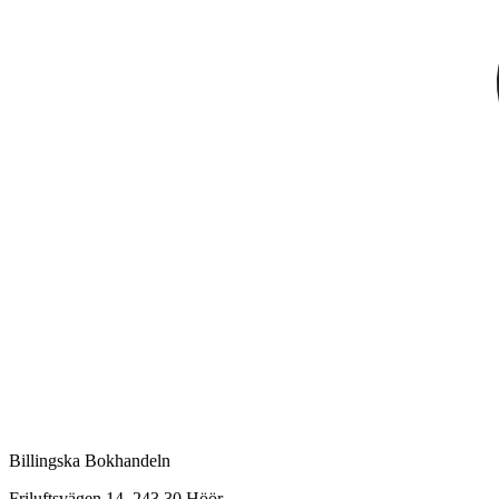
Billingska Bokhandeln
Friluftsvägen 14, 243 30 Höör