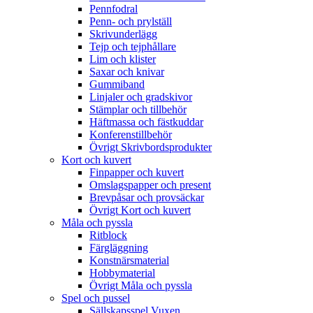
Pennfodral
Penn- och prylställ
Skrivunderlägg
Tejp och tejphållare
Lim och klister
Saxar och knivar
Gummiband
Linjaler och gradskivor
Stämplar och tillbehör
Häftmassa och fästkuddar
Konferenstillbehör
Övrigt Skrivbordsprodukter
Kort och kuvert
Finpapper och kuvert
Omslagspapper och present
Brevpåsar och provsäckar
Övrigt Kort och kuvert
Måla och pyssla
Ritblock
Färgläggning
Konstnärsmaterial
Hobbymaterial
Övrigt Måla och pyssla
Spel och pussel
Sällskapsspel Vuxen