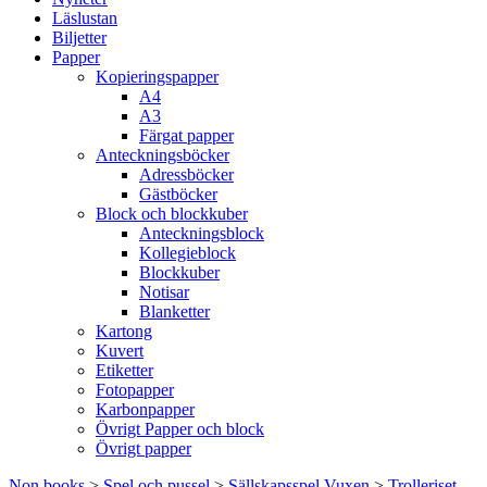
Läslustan
Biljetter
Papper
Kopieringspapper
A4
A3
Färgat papper
Anteckningsböcker
Adressböcker
Gästböcker
Block och blockkuber
Anteckningsblock
Kollegieblock
Blockkuber
Notisar
Blanketter
Kartong
Kuvert
Etiketter
Fotopapper
Karbonpapper
Övrigt Papper och block
Övrigt papper
Non books
>
Spel och pussel
>
Sällskapsspel Vuxen
>
Trolleriset