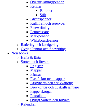
Överstrykningspennor
Refiller
Patroner
Stift
Blyertspennor
Kalligrafi och reservoar
Finewritning
Pennvässare
Märkpennor
Whiteboardpennor
Radering och korrigering
Övrigt Pennor och finewriting
Non books
Häfta & fästa
Sortera och förvara
Register
Mappar
Pärmar
Plastfickor och mappar
Arkivpärm och arkivkartong
Brevkorgar och tidskriftssamlare
Papperskorgar
Fotoalbum
Övrigt Sortera och förvara
Kalendrar