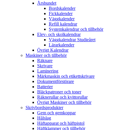
Årsbundet
Bordskalender
Fickkalender
Väggkalender
Refill kalendrar
Systemkalendrar och tillbehör
Elev- och skolkalendrar
Väggkalendrar Studieåret
Lärarkalender
Övrigt Kalendrar
Maskiner och tillbehör
Räknare
Skrivare
Laminering
Märkmaskin och etikettskrivare
Dokumentförstörare
Batterier
Bläckpatroner och toner
Räknerullar och kvittorullar
Övrigt Maskiner och tillbehör
Skrivbordsprodukter
Gem och gemkoppar
Hålslag
Häftapparat och häftpistol
Häftklammer och tillbehör