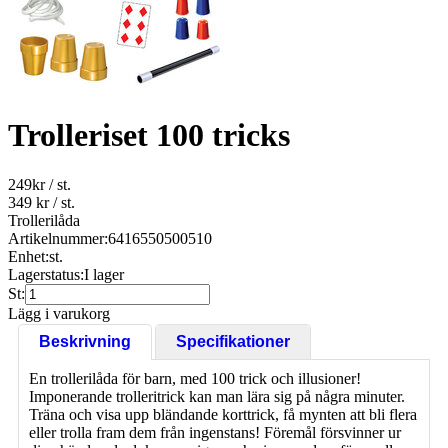
Trolleriset 100 tricks
249
kr
/ st.
349 kr
/ st.
Trollerilåda
Artikelnummer:
6416550500510
Enhet:
st.
Lagerstatus:
I lager
St:
Lägg i varukorg
Beskrivning
Specifikationer
En trollerilåda för barn, med 100 trick och illusioner!
Imponerande trolleritrick kan man lära sig på några minuter.
Träna och visa upp bländande korttrick, få mynten att bli flera
eller trolla fram dem från ingenstans! Föremål försvinner ur