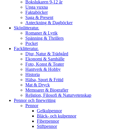
Bokslukaren 9-12 år
Unga vuxna
Faktaböcker
Saga & Present
Anteckning & Dagböcker
Skönlitteratur.
Romaner & Lyrik
Spänning & Thrillers
Pocket
Facklitteratur.
Djur, Natur & Trädgård
Ekonomi & Samhälle
Foto, Konst & Teater
Hantverk & Hobby
Historia
Hälsa, Sport & Fritid
Mat & Dryck
Memoarer & Biografier
Religion, Filosofi & Naturvetenskap
Pennor och finewriting
Pennor
Gelkulpennor
Bläck- och kulpennor
Fiberpennor
Stiftpennor