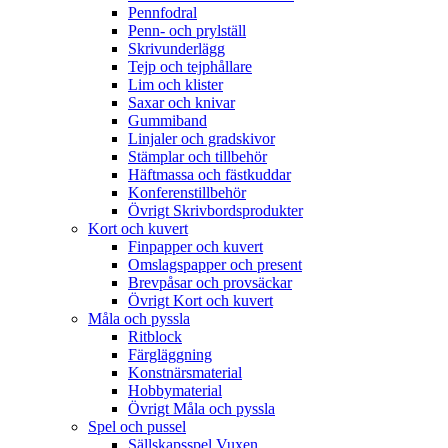
Pennfodral
Penn- och prylställ
Skrivunderlägg
Tejp och tejphållare
Lim och klister
Saxar och knivar
Gummiband
Linjaler och gradskivor
Stämplar och tillbehör
Häftmassa och fästkuddar
Konferenstillbehör
Övrigt Skrivbordsprodukter
Kort och kuvert
Finpapper och kuvert
Omslagspapper och present
Brevpåsar och provsäckar
Övrigt Kort och kuvert
Måla och pyssla
Ritblock
Färgläggning
Konstnärsmaterial
Hobbymaterial
Övrigt Måla och pyssla
Spel och pussel
Sällskapsspel Vuxen