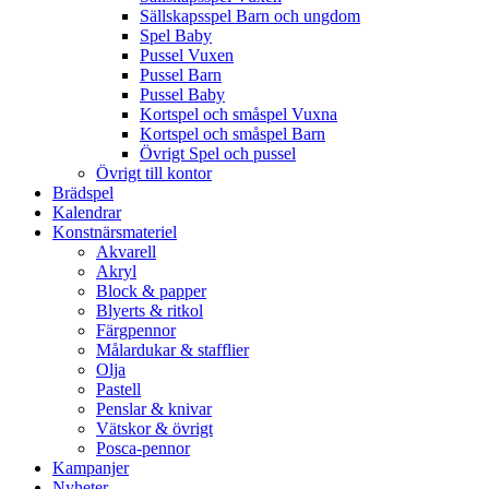
Sällskapsspel Barn och ungdom
Spel Baby
Pussel Vuxen
Pussel Barn
Pussel Baby
Kortspel och småspel Vuxna
Kortspel och småspel Barn
Övrigt Spel och pussel
Övrigt till kontor
Brädspel
Kalendrar
Konstnärsmateriel
Akvarell
Akryl
Block & papper
Blyerts & ritkol
Färgpennor
Målardukar & stafflier
Olja
Pastell
Penslar & knivar
Vätskor & övrigt
Posca-pennor
Kampanjer
Nyheter