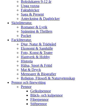
Bokslukaren 9-12 år
Unga vuxna
Faktaböcker
Saga & Present
Anteckning & Dagböcker
Skönlitteratur.
Romaner & Lyrik
Spänning & Thrillers
Pocket
Facklitteratur.
Djur, Natur & Trädgård
Ekonomi & Samhälle
Foto, Konst & Teater
Hantverk & Hobby
Historia
Hälsa, Sport & Fritid
Mat & Dryck
Memoarer & Biografier
Religion, Filosofi & Naturvetenskap
Pennor och finewriting
Pennor
Gelkulpennor
Bläck- och kulpennor
Fiberpennor
Stiftpennor