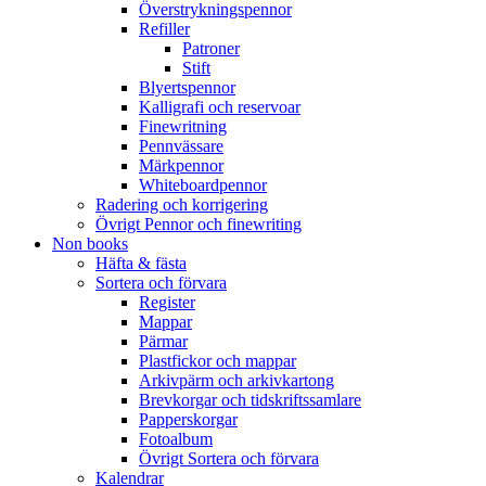
Överstrykningspennor
Refiller
Patroner
Stift
Blyertspennor
Kalligrafi och reservoar
Finewritning
Pennvässare
Märkpennor
Whiteboardpennor
Radering och korrigering
Övrigt Pennor och finewriting
Non books
Häfta & fästa
Sortera och förvara
Register
Mappar
Pärmar
Plastfickor och mappar
Arkivpärm och arkivkartong
Brevkorgar och tidskriftssamlare
Papperskorgar
Fotoalbum
Övrigt Sortera och förvara
Kalendrar