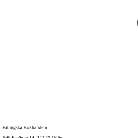
Billingska Bokhandeln
Friluftsvägen 14, 243 30 Höör