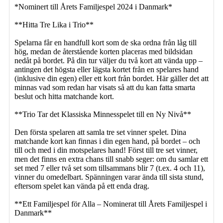
*Nominert till Årets Familjespel 2024 i Danmark*
**Hitta Tre Lika i Trio**
Spelarna får en handfull kort som de ska ordna från låg till
hög, medan de återstående korten placeras med bildsidan
nedåt på bordet. På din tur väljer du två kort att vända upp –
antingen det högsta eller lägsta kortet från en spelares hand
(inklusive din egen) eller ett kort från bordet. Här gäller det att
minnas vad som redan har visats så att du kan fatta smarta
beslut och hitta matchande kort.
**Trio Tar det Klassiska Minnesspelet till en Ny Nivå**
Den första spelaren att samla tre set vinner spelet. Dina
matchande kort kan finnas i din egen hand, på bordet – och
till och med i din motspelares hand! Först till tre set vinner,
men det finns en extra chans till snabb seger: om du samlar ett
set med 7 eller två set som tillsammans blir 7 (t.ex. 4 och 11),
vinner du omedelbart. Spänningen varar ända till sista stund,
eftersom spelet kan vända på ett enda drag.
**Ett Familjespel för Alla – Nominerat till Årets Familjespel i
Danmark**