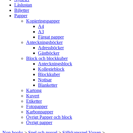
Läslustan
Biljetter
Papper
Kopieringspapper
A4
A3
Färgat papper
Anteckningsböcker
Adressböcker
Gästböcker
Block och blockkuber
Anteckningsblock
Kollegieblock
Blockkuber
Notisar
Blanketter
Kartong
Kuvert
Etiketter
Fotopapper
Karbonpapper
Övrigt Papper och block
Övrigt papper
Non books
>
Spel och pussel
>
Sällskapsspel Vuxen
>