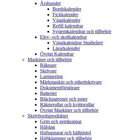
Årsbundet
Bordskalender
Fickkalender
Väggkalender
Refill kalendrar
Systemkalendrar och tillbehör
Elev- och skolkalendrar
Väggkalendrar Studieåret
Lärarkalender
Övrigt Kalendrar
Maskiner och tillbehör
Räknare
Skrivare
Laminering
Märkmaskin och etikettskrivare
Dokumentförstörare
Batterier
Bläckpatroner och toner
Räknerullar och kvittorullar
Övrigt Maskiner och tillbehör
Skrivbordsprodukter
Gem och gemkoppar
Hålslag
Häftapparat och häftpistol
Häftklammer och tillbehör