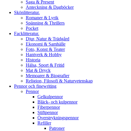
Saga & Present
Anteckning & Dagböcker
Skönlitteratur.
Romaner & Lyrik
Spänning & Thrillers
Pocket
Facklitteratur.
Djur, Natur & Trädgård
Ekonomi & Samhälle
Foto, Konst & Teater
Hantverk & Hobby
Historia
Hälsa, Sport & Fritid
Mat & Dryck
Memoarer & Biografier
Religion, Filosofi & Naturvetenskap
Pennor och finewriting
Pennor
Gelkulpennor
Bläck- och kulpennor
Fiberpennor
Stiftpennor
Överstrykningspennor
Refiller
Patroner