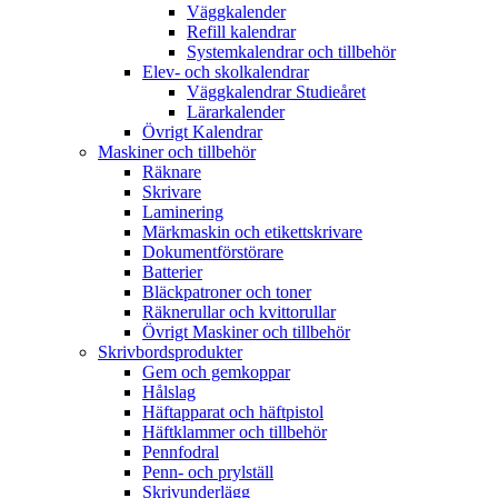
Väggkalender
Refill kalendrar
Systemkalendrar och tillbehör
Elev- och skolkalendrar
Väggkalendrar Studieåret
Lärarkalender
Övrigt Kalendrar
Maskiner och tillbehör
Räknare
Skrivare
Laminering
Märkmaskin och etikettskrivare
Dokumentförstörare
Batterier
Bläckpatroner och toner
Räknerullar och kvittorullar
Övrigt Maskiner och tillbehör
Skrivbordsprodukter
Gem och gemkoppar
Hålslag
Häftapparat och häftpistol
Häftklammer och tillbehör
Pennfodral
Penn- och prylställ
Skrivunderlägg