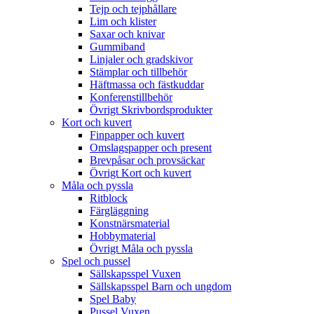
Tejp och tejphållare
Lim och klister
Saxar och knivar
Gummiband
Linjaler och gradskivor
Stämplar och tillbehör
Häftmassa och fästkuddar
Konferenstillbehör
Övrigt Skrivbordsprodukter
Kort och kuvert
Finpapper och kuvert
Omslagspapper och present
Brevpåsar och provsäckar
Övrigt Kort och kuvert
Måla och pyssla
Ritblock
Färgläggning
Konstnärsmaterial
Hobbymaterial
Övrigt Måla och pyssla
Spel och pussel
Sällskapsspel Vuxen
Sällskapsspel Barn och ungdom
Spel Baby
Pussel Vuxen