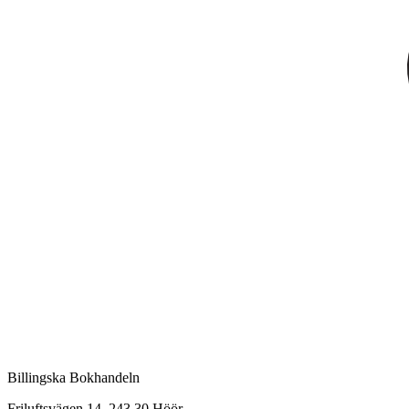
Billingska Bokhandeln
Friluftsvägen 14, 243 30 Höör