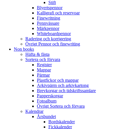
Stift
Blyertspennor
Kalligrafi och reservoar
Finewritning
Pennvässare
Märkpennor
Whiteboardpennor
Radering och korrigering
Övrigt Pennor och finewriting
Non books
Häfta & fästa
Sortera och förvara
Register
Mappar
Pärmar
Plastfickor och mappar
Arkivpärm och arkivkartong
Brevkorgar och tidskriftssamlare
Papperskorgar
Fotoalbum
Övrigt Sortera och förvara
Kalendrar
Årsbundet
Bordskalender
Fickkalender