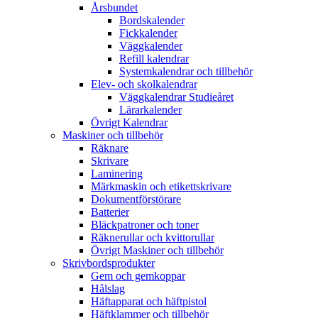
Årsbundet
Bordskalender
Fickkalender
Väggkalender
Refill kalendrar
Systemkalendrar och tillbehör
Elev- och skolkalendrar
Väggkalendrar Studieåret
Lärarkalender
Övrigt Kalendrar
Maskiner och tillbehör
Räknare
Skrivare
Laminering
Märkmaskin och etikettskrivare
Dokumentförstörare
Batterier
Bläckpatroner och toner
Räknerullar och kvittorullar
Övrigt Maskiner och tillbehör
Skrivbordsprodukter
Gem och gemkoppar
Hålslag
Häftapparat och häftpistol
Häftklammer och tillbehör