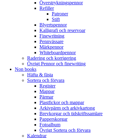
Överstrykningspennor
Refiller
Patroner
Stift
Blyertspennor
Kalligrafi och reservoar
Finewritning
Pennvässare
Märkpennor
Whiteboardpennor
Radering och korrigering
Övrigt Pennor och finewriting
Non books
Häfta & fästa
Sortera och förvara
Register
Mappar
Pärmar
Plastfickor och mappar
Arkivpärm och arkivkartong
Brevkorgar och tidskriftssamlare
Papperskorgar
Fotoalbum
Övrigt Sortera och förvara
Kalendrar