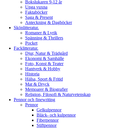
Bokslukaren 9-12 år
Unga vuxna
Faktaböcker
Saga & Present
Anteckning & Dagböcker
Skönlitteratur.
Romaner & Lyrik
Spänning & Thrillers
Pocket
Facklitteratur.
Djur, Natur & Trädgård
Ekonomi & Samhälle
Foto, Konst & Teater
Hantverk & Hobby
Historia
Hälsa, Sport & Fritid
Mat & Dryck
Memoarer & Biografier
Religion, Filosofi & Naturvetenskap
Pennor och finewriting
Pennor
Gelkulpennor
Bläck- och kulpennor
Fiberpennor
Stiftpennor