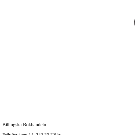
Billingska Bokhandeln
Friluftsvägen 14, 243 30 Höör