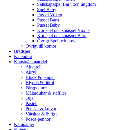
Sällskapsspel Barn och ungdom
Spel Baby
Pussel Vuxen
Pussel Barn
Pussel Baby
Kortspel och småspel Vuxna
Kortspel och småspel Barn
Övrigt Spel och pussel
Övrigt till kontor
Brädspel
Kalendrar
Konstnärsmateriel
Akvarell
Akryl
Block & papper
Blyerts & ritkol
Färgpennor
Målardukar & stafflier
Olja
Pastell
Penslar & knivar
Vätskor & övrigt
Posca-pennor
Kampanjer
Nyheter