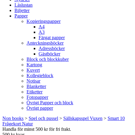
Läslustan
Biljetter
Papper
Kopieringspapper
A4
A3
Färgat papper
Anteckningsböcker
Adressböcker
Gästböcker
Block och blockkuber
Kartong
Kuvert
Kollegieblock
Notisar
Blanketter
Etiketter
Fotopapper
Övrigt Papper och block
Övrigt papper
Non books
>
Spel och pussel
>
Sällskapsspel Vuxen
>
Smart 10
Frågekort Natur
Handla för minst 500 kr för fri frakt.
500 kr kvar