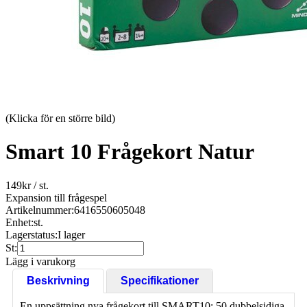
(Klicka för en större bild)
Smart 10 Frågekort Natur
149
kr
/ st.
Expansion till frågespel
Artikelnummer:
6416550605048
Enhet:
st.
Lagerstatus:
I lager
St:
Lägg i varukorg
Beskrivning
Specifikationer
En uppsättning nya frågekort till SMART10: 50 dubbelsidiga