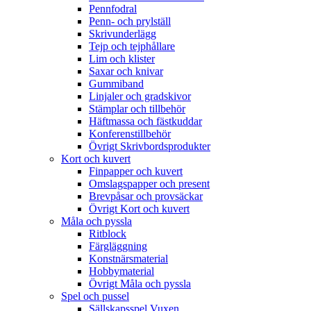
Pennfodral
Penn- och prylställ
Skrivunderlägg
Tejp och tejphållare
Lim och klister
Saxar och knivar
Gummiband
Linjaler och gradskivor
Stämplar och tillbehör
Häftmassa och fästkuddar
Konferenstillbehör
Övrigt Skrivbordsprodukter
Kort och kuvert
Finpapper och kuvert
Omslagspapper och present
Brevpåsar och provsäckar
Övrigt Kort och kuvert
Måla och pyssla
Ritblock
Färgläggning
Konstnärsmaterial
Hobbymaterial
Övrigt Måla och pyssla
Spel och pussel
Sällskapsspel Vuxen