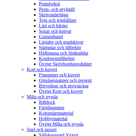
Pennfodral
Penn- och prylställ
Skrivunderlägg
Tejp och tejphållare
Lim och klister
Saxar och knivar
Gummiband
Linjaler och gradskivor
Stämplar och tillbehör
Häftmassa och fästkuddar
Konferenstillbehör
Övrigt Skrivbordsprodukter
Kort och kuvert
Finpapper och kuvert
Omslagspapper och present
Brevpåsar och provsäckar
Övrigt Kort och kuvert
Måla och pyssla
Ritblock
Färgläggning
Konstnärsmaterial
Hobbymaterial
Övrigt Måla och pyssla
Spel och pussel
Sällskapsspel Vuxen