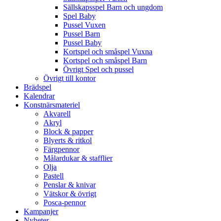
Sällskapsspel Barn och ungdom
Spel Baby
Pussel Vuxen
Pussel Barn
Pussel Baby
Kortspel och småspel Vuxna
Kortspel och småspel Barn
Övrigt Spel och pussel
Övrigt till kontor
Brädspel
Kalendrar
Konstnärsmateriel
Akvarell
Akryl
Block & papper
Blyerts & ritkol
Färgpennor
Målardukar & stafflier
Olja
Pastell
Penslar & knivar
Vätskor & övrigt
Posca-pennor
Kampanjer
Nyheter