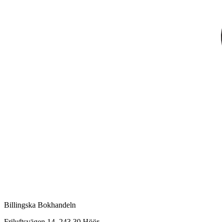
Billingska Bokhandeln
Friluftsvägen 14, 243 30 Höör