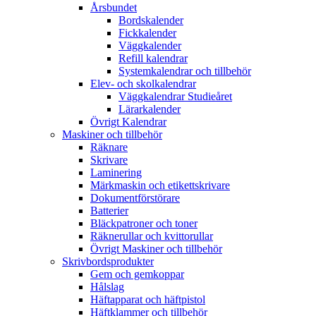
Årsbundet
Bordskalender
Fickkalender
Väggkalender
Refill kalendrar
Systemkalendrar och tillbehör
Elev- och skolkalendrar
Väggkalendrar Studieåret
Lärarkalender
Övrigt Kalendrar
Maskiner och tillbehör
Räknare
Skrivare
Laminering
Märkmaskin och etikettskrivare
Dokumentförstörare
Batterier
Bläckpatroner och toner
Räknerullar och kvittorullar
Övrigt Maskiner och tillbehör
Skrivbordsprodukter
Gem och gemkoppar
Hålslag
Häftapparat och häftpistol
Häftklammer och tillbehör