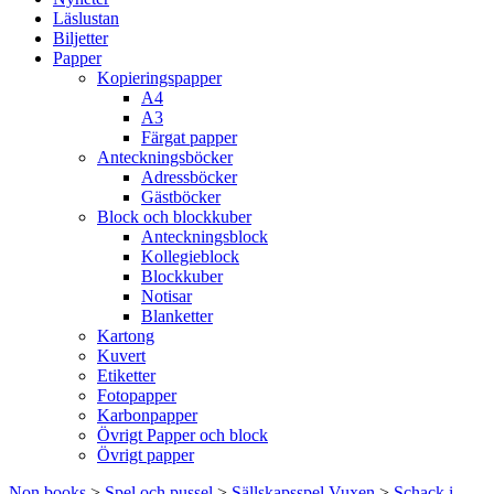
Läslustan
Biljetter
Papper
Kopieringspapper
A4
A3
Färgat papper
Anteckningsböcker
Adressböcker
Gästböcker
Block och blockkuber
Anteckningsblock
Kollegieblock
Blockkuber
Notisar
Blanketter
Kartong
Kuvert
Etiketter
Fotopapper
Karbonpapper
Övrigt Papper och block
Övrigt papper
Non books
>
Spel och pussel
>
Sällskapsspel Vuxen
>
Schack i