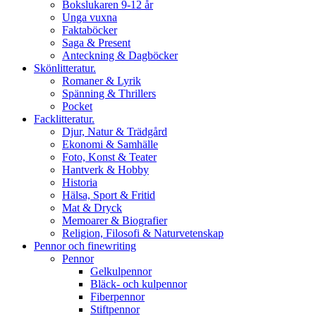
Bokslukaren 9-12 år
Unga vuxna
Faktaböcker
Saga & Present
Anteckning & Dagböcker
Skönlitteratur.
Romaner & Lyrik
Spänning & Thrillers
Pocket
Facklitteratur.
Djur, Natur & Trädgård
Ekonomi & Samhälle
Foto, Konst & Teater
Hantverk & Hobby
Historia
Hälsa, Sport & Fritid
Mat & Dryck
Memoarer & Biografier
Religion, Filosofi & Naturvetenskap
Pennor och finewriting
Pennor
Gelkulpennor
Bläck- och kulpennor
Fiberpennor
Stiftpennor