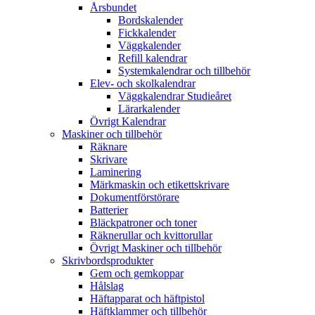
Årsbundet
Bordskalender
Fickkalender
Väggkalender
Refill kalendrar
Systemkalendrar och tillbehör
Elev- och skolkalendrar
Väggkalendrar Studieåret
Lärarkalender
Övrigt Kalendrar
Maskiner och tillbehör
Räknare
Skrivare
Laminering
Märkmaskin och etikettskrivare
Dokumentförstörare
Batterier
Bläckpatroner och toner
Räknerullar och kvittorullar
Övrigt Maskiner och tillbehör
Skrivbordsprodukter
Gem och gemkoppar
Hålslag
Häftapparat och häftpistol
Häftklammer och tillbehör