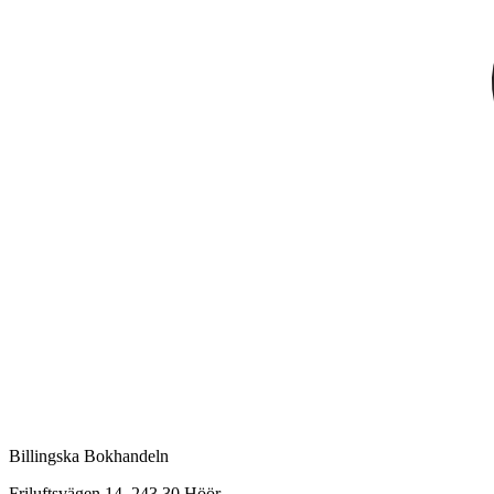
Billingska Bokhandeln
Friluftsvägen 14, 243 30 Höör