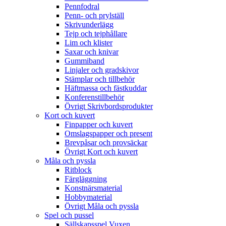
Pennfodral
Penn- och prylställ
Skrivunderlägg
Tejp och tejphållare
Lim och klister
Saxar och knivar
Gummiband
Linjaler och gradskivor
Stämplar och tillbehör
Häftmassa och fästkuddar
Konferenstillbehör
Övrigt Skrivbordsprodukter
Kort och kuvert
Finpapper och kuvert
Omslagspapper och present
Brevpåsar och provsäckar
Övrigt Kort och kuvert
Måla och pyssla
Ritblock
Färgläggning
Konstnärsmaterial
Hobbymaterial
Övrigt Måla och pyssla
Spel och pussel
Sällskapsspel Vuxen