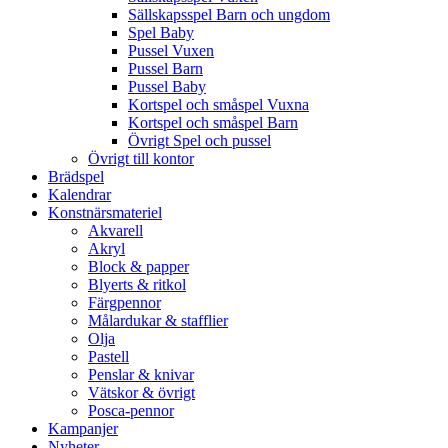
Sällskapsspel Barn och ungdom
Spel Baby
Pussel Vuxen
Pussel Barn
Pussel Baby
Kortspel och småspel Vuxna
Kortspel och småspel Barn
Övrigt Spel och pussel
Övrigt till kontor
Brädspel
Kalendrar
Konstnärsmateriel
Akvarell
Akryl
Block & papper
Blyerts & ritkol
Färgpennor
Målardukar & stafflier
Olja
Pastell
Penslar & knivar
Vätskor & övrigt
Posca-pennor
Kampanjer
Nyheter