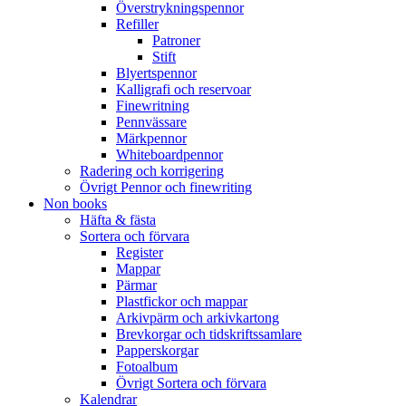
Överstrykningspennor
Refiller
Patroner
Stift
Blyertspennor
Kalligrafi och reservoar
Finewritning
Pennvässare
Märkpennor
Whiteboardpennor
Radering och korrigering
Övrigt Pennor och finewriting
Non books
Häfta & fästa
Sortera och förvara
Register
Mappar
Pärmar
Plastfickor och mappar
Arkivpärm och arkivkartong
Brevkorgar och tidskriftssamlare
Papperskorgar
Fotoalbum
Övrigt Sortera och förvara
Kalendrar