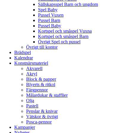
Sällskapsspel Barn och ungdom
Spel Baby
Pussel Vuxen
Pussel Barn
Pussel Baby
Kortspel och småspel Vuxna
Kortspel och småspel Barn
Övrigt Spel och pussel
Övrigt till kontor
Brädspel
Kalendrar
Konstnärsmateriel
Akvarell
Akryl
Block & papper
Blyerts & ritkol
Färgpennor
Målardukar & stafflier
Olja
Pastell
Penslar & knivar
Vätskor & övrigt
Posca-pennor
Kampanjer
Nyheter