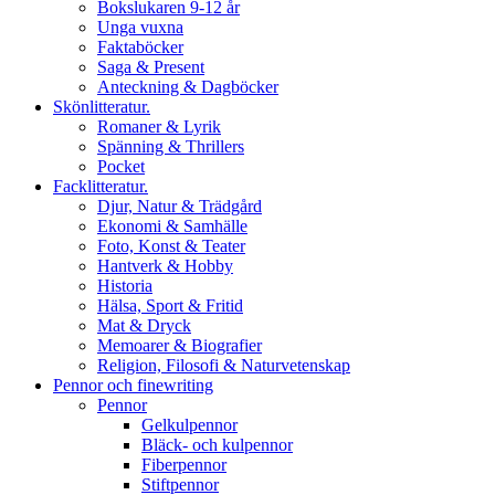
Bokslukaren 9-12 år
Unga vuxna
Faktaböcker
Saga & Present
Anteckning & Dagböcker
Skönlitteratur.
Romaner & Lyrik
Spänning & Thrillers
Pocket
Facklitteratur.
Djur, Natur & Trädgård
Ekonomi & Samhälle
Foto, Konst & Teater
Hantverk & Hobby
Historia
Hälsa, Sport & Fritid
Mat & Dryck
Memoarer & Biografier
Religion, Filosofi & Naturvetenskap
Pennor och finewriting
Pennor
Gelkulpennor
Bläck- och kulpennor
Fiberpennor
Stiftpennor