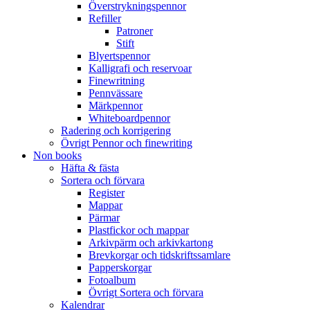
Överstrykningspennor
Refiller
Patroner
Stift
Blyertspennor
Kalligrafi och reservoar
Finewritning
Pennvässare
Märkpennor
Whiteboardpennor
Radering och korrigering
Övrigt Pennor och finewriting
Non books
Häfta & fästa
Sortera och förvara
Register
Mappar
Pärmar
Plastfickor och mappar
Arkivpärm och arkivkartong
Brevkorgar och tidskriftssamlare
Papperskorgar
Fotoalbum
Övrigt Sortera och förvara
Kalendrar