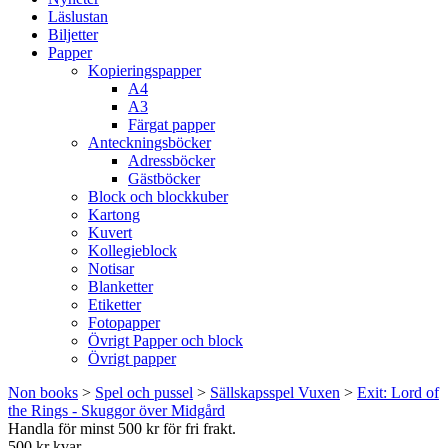
Läslustan
Biljetter
Papper
Kopieringspapper
A4
A3
Färgat papper
Anteckningsböcker
Adressböcker
Gästböcker
Block och blockkuber
Kartong
Kuvert
Kollegieblock
Notisar
Blanketter
Etiketter
Fotopapper
Övrigt Papper och block
Övrigt papper
Non books
>
Spel och pussel
>
Sällskapsspel Vuxen
>
Exit: Lord of
the Rings - Skuggor över Midgård
Handla för minst 500 kr för fri frakt.
500 kr kvar