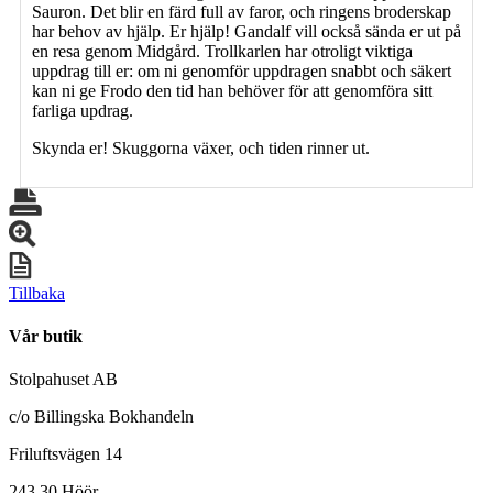
Sauron. Det blir en färd full av faror, och ringens broderskap
har behov av hjälp. Er hjälp! Gandalf vill också sända er ut på
en resa genom Midgård. Trollkarlen har otroligt viktiga
uppdrag till er: om ni genomför uppdragen snabbt och säkert
kan ni ge Frodo den tid han behöver för att genomföra sitt
farliga updrag.
Skynda er! Skuggorna växer, och tiden rinner ut.
Tillbaka
Vår butik
Stolpahuset AB
c/o Billingska Bokhandeln
Friluftsvägen 14
243 30 Höör