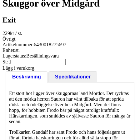
Skuggor över Midgård
Exit
229
kr
/ st.
Övrigt
Artikelnummer:
6430018275697
Enhet:
st.
Lagerstatus:
Beställningsvara
St:
Lägg i varukorg
Beskrivning
Specifikationer
Ett stort hot ligger över skuggornas land Mordor. Det rycktas
att den mörka herren Sauron har vänt tillbaka för att sprida
rädsla och ödeläggelse över hela Midgård. Men det finns
hopp, för hobbiten Frodo bär på något otroligt kraftfullt:
Härskarringen, som smiddes av självaste Sauron för många år
sedan.
Trollkarlen Gandalf har sänt Frodo och hans följeslagare ut
för att förinta härskarringen och för alltid sätta stopp för