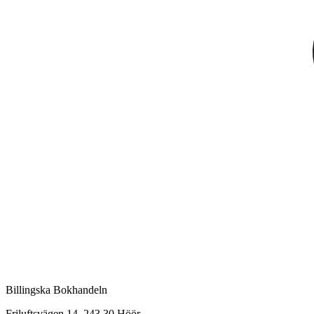
Billingska Bokhandeln
Friluftsvägen 14, 243 30 Höör