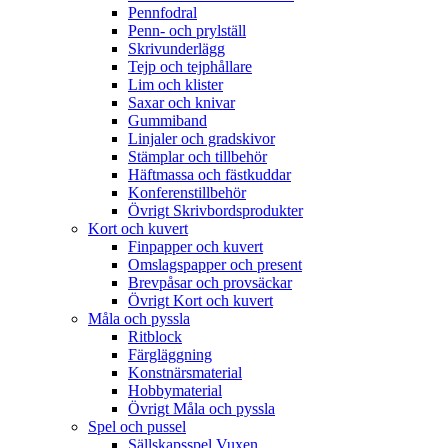
Pennfodral
Penn- och prylställ
Skrivunderlägg
Tejp och tejphållare
Lim och klister
Saxar och knivar
Gummiband
Linjaler och gradskivor
Stämplar och tillbehör
Häftmassa och fästkuddar
Konferenstillbehör
Övrigt Skrivbordsprodukter
Kort och kuvert
Finpapper och kuvert
Omslagspapper och present
Brevpåsar och provsäckar
Övrigt Kort och kuvert
Måla och pyssla
Ritblock
Färgläggning
Konstnärsmaterial
Hobbymaterial
Övrigt Måla och pyssla
Spel och pussel
Sällskapsspel Vuxen