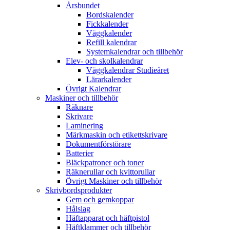
Årsbundet
Bordskalender
Fickkalender
Väggkalender
Refill kalendrar
Systemkalendrar och tillbehör
Elev- och skolkalendrar
Väggkalendrar Studieåret
Lärarkalender
Övrigt Kalendrar
Maskiner och tillbehör
Räknare
Skrivare
Laminering
Märkmaskin och etikettskrivare
Dokumentförstörare
Batterier
Bläckpatroner och toner
Räknerullar och kvittorullar
Övrigt Maskiner och tillbehör
Skrivbordsprodukter
Gem och gemkoppar
Hålslag
Häftapparat och häftpistol
Häftklammer och tillbehör