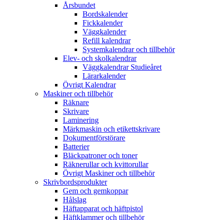
Årsbundet
Bordskalender
Fickkalender
Väggkalender
Refill kalendrar
Systemkalendrar och tillbehör
Elev- och skolkalendrar
Väggkalendrar Studieåret
Lärarkalender
Övrigt Kalendrar
Maskiner och tillbehör
Räknare
Skrivare
Laminering
Märkmaskin och etikettskrivare
Dokumentförstörare
Batterier
Bläckpatroner och toner
Räknerullar och kvittorullar
Övrigt Maskiner och tillbehör
Skrivbordsprodukter
Gem och gemkoppar
Hålslag
Häftapparat och häftpistol
Häftklammer och tillbehör