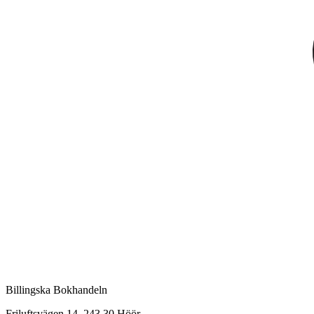
Billingska Bokhandeln
Friluftsvägen 14, 243 30 Höör