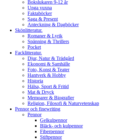
Bokslukaren 9-12 år
Unga vuxna
Faktaböcker
Saga & Present
Anteckning & Dagböcker
Skönlitteratur.
Romaner & Lyrik
Spänning & Thrillers
Pocket
Facklitteratur.
Djur, Natur & Trädgård
Ekonomi & Samhälle
Foto, Konst & Teater
Hantverk & Hobby
Historia
Hälsa, Sport & Fritid
Mat & Dryck
Memoarer & Biografier
Religion, Filosofi & Naturvetenskap
Pennor och finewriting
Pennor
Gelkulpennor
Bläck- och kulpennor
Fiberpennor
Stiftpennor