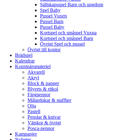
Sällskapsspel Barn och ungdom
Spel Baby
Pussel Vuxen
Pussel Barn
Pussel Baby
Kortspel och småspel Vuxna
Kortspel och småspel Barn
Övrigt Spel och pussel
Övrigt till kontor
Brädspel
Kalendrar
Konstnärsmateriel
Akvarell
Akryl
Block & papper
Blyerts & ritkol
Färgpennor
Målardukar & stafflier
Olja
Pastell
Penslar & knivar
Vätskor & övrigt
Posca-pennor
Kampanjer
Nyheter