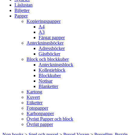
Läslustan
Biljetter
Papper
Kopieringspapper
A4
A3
Färgat papper
Anteckningsböcker
Adressböcker
Gästböcker
Block och blockkuber
Anteckningsblock
Kollegieblock
Blockkuber
Notisar
Blanketter
Kartong
Kuvert
Etiketter
Fotopapper
Karbonpapper
Övrigt Papper och block
Övrigt papper
Non books
>
Spel och pussel
>
Pussel Vuxen
>
Pussellim, Puzzle