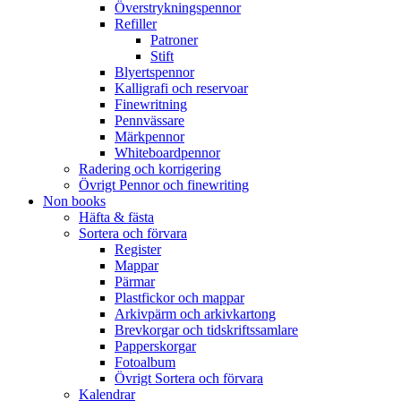
Överstrykningspennor
Refiller
Patroner
Stift
Blyertspennor
Kalligrafi och reservoar
Finewritning
Pennvässare
Märkpennor
Whiteboardpennor
Radering och korrigering
Övrigt Pennor och finewriting
Non books
Häfta & fästa
Sortera och förvara
Register
Mappar
Pärmar
Plastfickor och mappar
Arkivpärm och arkivkartong
Brevkorgar och tidskriftssamlare
Papperskorgar
Fotoalbum
Övrigt Sortera och förvara
Kalendrar