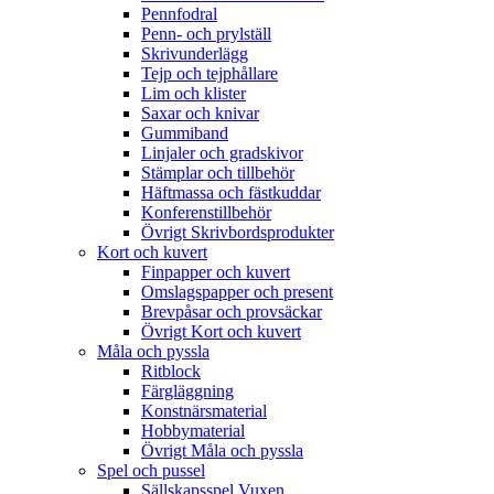
Pennfodral
Penn- och prylställ
Skrivunderlägg
Tejp och tejphållare
Lim och klister
Saxar och knivar
Gummiband
Linjaler och gradskivor
Stämplar och tillbehör
Häftmassa och fästkuddar
Konferenstillbehör
Övrigt Skrivbordsprodukter
Kort och kuvert
Finpapper och kuvert
Omslagspapper och present
Brevpåsar och provsäckar
Övrigt Kort och kuvert
Måla och pyssla
Ritblock
Färgläggning
Konstnärsmaterial
Hobbymaterial
Övrigt Måla och pyssla
Spel och pussel
Sällskapsspel Vuxen