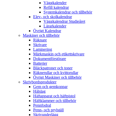
Väggkalender
Refill kalendrar
Systemkalendrar och tillbehör
Elev- och skolkalendrar
Väggkalendrar Studieåret
Lärarkalender
Övrigt Kalendrar
Maskiner och tillbehör
Räknare
Skrivare
Laminering
Märkmaskin och etikettskrivare
Dokumentförstörare
Batterier
Bläckpatroner och toner
Räknerullar och kvittorullar
Övrigt Maskiner och tillbehör
Skrivbordsprodukter
Gem och gemkoppar
Hålslag
Häftapparat och häftpistol
Häftklammer och tillbehör
Pennfodral
Penn- och prylställ
Skrivunderlägg