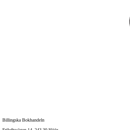
Billingska Bokhandeln
Friluftsvägen 14, 243 30 Höör