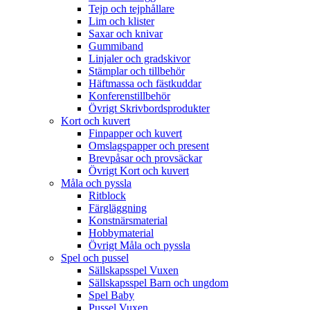
Tejp och tejphållare
Lim och klister
Saxar och knivar
Gummiband
Linjaler och gradskivor
Stämplar och tillbehör
Häftmassa och fästkuddar
Konferenstillbehör
Övrigt Skrivbordsprodukter
Kort och kuvert
Finpapper och kuvert
Omslagspapper och present
Brevpåsar och provsäckar
Övrigt Kort och kuvert
Måla och pyssla
Ritblock
Färgläggning
Konstnärsmaterial
Hobbymaterial
Övrigt Måla och pyssla
Spel och pussel
Sällskapsspel Vuxen
Sällskapsspel Barn och ungdom
Spel Baby
Pussel Vuxen