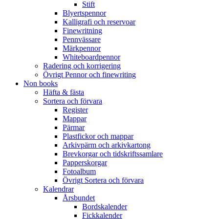
Stift
Blyertspennor
Kalligrafi och reservoar
Finewritning
Pennvässare
Märkpennor
Whiteboardpennor
Radering och korrigering
Övrigt Pennor och finewriting
Non books
Häfta & fästa
Sortera och förvara
Register
Mappar
Pärmar
Plastfickor och mappar
Arkivpärm och arkivkartong
Brevkorgar och tidskriftssamlare
Papperskorgar
Fotoalbum
Övrigt Sortera och förvara
Kalendrar
Årsbundet
Bordskalender
Fickkalender