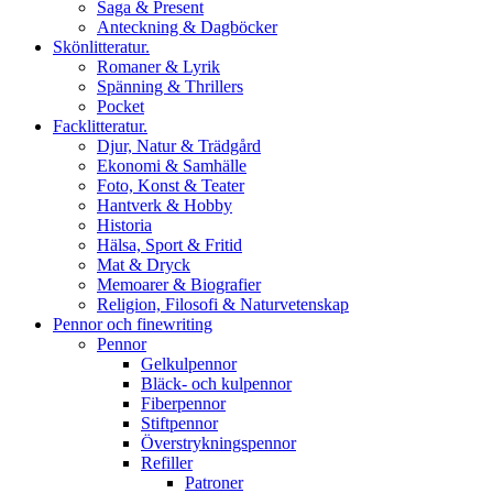
Saga & Present
Anteckning & Dagböcker
Skönlitteratur.
Romaner & Lyrik
Spänning & Thrillers
Pocket
Facklitteratur.
Djur, Natur & Trädgård
Ekonomi & Samhälle
Foto, Konst & Teater
Hantverk & Hobby
Historia
Hälsa, Sport & Fritid
Mat & Dryck
Memoarer & Biografier
Religion, Filosofi & Naturvetenskap
Pennor och finewriting
Pennor
Gelkulpennor
Bläck- och kulpennor
Fiberpennor
Stiftpennor
Överstrykningspennor
Refiller
Patroner