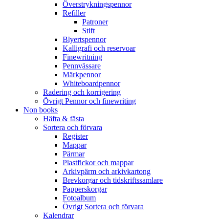
Överstrykningspennor
Refiller
Patroner
Stift
Blyertspennor
Kalligrafi och reservoar
Finewritning
Pennvässare
Märkpennor
Whiteboardpennor
Radering och korrigering
Övrigt Pennor och finewriting
Non books
Häfta & fästa
Sortera och förvara
Register
Mappar
Pärmar
Plastfickor och mappar
Arkivpärm och arkivkartong
Brevkorgar och tidskriftssamlare
Papperskorgar
Fotoalbum
Övrigt Sortera och förvara
Kalendrar