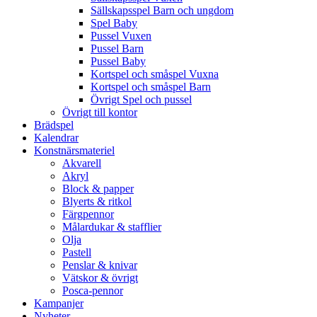
Sällskapsspel Barn och ungdom
Spel Baby
Pussel Vuxen
Pussel Barn
Pussel Baby
Kortspel och småspel Vuxna
Kortspel och småspel Barn
Övrigt Spel och pussel
Övrigt till kontor
Brädspel
Kalendrar
Konstnärsmateriel
Akvarell
Akryl
Block & papper
Blyerts & ritkol
Färgpennor
Målardukar & stafflier
Olja
Pastell
Penslar & knivar
Vätskor & övrigt
Posca-pennor
Kampanjer
Nyheter