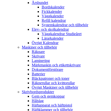
Årsbundet
Bordskalender
Fickkalender
Väggkalender
Refill kalendrar
Systemkalendrar och tillbehör
Elev- och skolkalendrar
Väggkalendrar Studieåret
Lärarkalender
Övrigt Kalendrar
Maskiner och tillbehör
Räknare
Skrivare
Laminering
Märkmaskin och etikettskrivare
Dokumentförstörare
Batterier
Bläckpatroner och toner
Räknerullar och kvittorullar
Övrigt Maskiner och tillbehör
Skrivbordsprodukter
Gem och gemkoppar
Hålslag
Häftapparat och häftpistol
Häftklammer och tillbehör