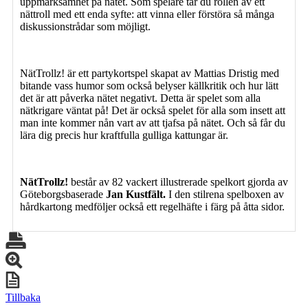
uppmärksamhet på nätet. Som spelare tar du rollen av ett
nättroll med ett enda syfte: att vinna eller förstöra så många
diskussionstrådar som möjligt.
NätTrollz! är ett partykortspel skapat av Mattias Dristig med
bitande vass humor som också belyser källkritik och hur lätt
det är att påverka nätet negativt. Detta är spelet som alla
nätkrigare väntat på! Det är också spelet för alla som insett att
man inte kommer nån vart av att tjafsa på nätet. Och så får du
lära dig precis hur kraftfulla gulliga kattungar är.
NätTrollz!
består av 82 vackert illustrerade spelkort gjorda av
Göteborgsbaserade
Jan Kustfält.
I den stilrena spelboxen av
hårdkartong medföljer också ett
regelhäfte i färg på åtta sidor.
Tillbaka