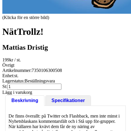
(Klicka för en större bild)
NätTrollz!
Mattias Dristig
199
kr
/ st.
Övrigt
Artikelnummer:
7350106300508
Enhet:
st.
Lagerstatus:
Beställningsvara
St:
Lägg i varukorg
Beskrivning
Specifikationer
De finns överallt: på Twitter och Flashback, men inte minst i
Nyhetsblaskans kommentarsfält och i Stå upp för-grupper.
När källaren har kvävt dem får de ny näring av