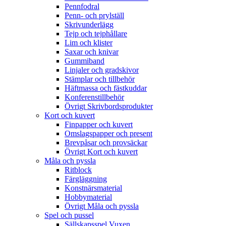
Pennfodral
Penn- och prylställ
Skrivunderlägg
Tejp och tejphållare
Lim och klister
Saxar och knivar
Gummiband
Linjaler och gradskivor
Stämplar och tillbehör
Häftmassa och fästkuddar
Konferenstillbehör
Övrigt Skrivbordsprodukter
Kort och kuvert
Finpapper och kuvert
Omslagspapper och present
Brevpåsar och provsäckar
Övrigt Kort och kuvert
Måla och pyssla
Ritblock
Färgläggning
Konstnärsmaterial
Hobbymaterial
Övrigt Måla och pyssla
Spel och pussel
Sällskapsspel Vuxen