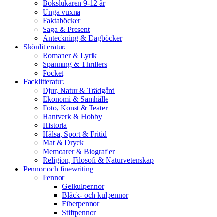
Bokslukaren 9-12 år
Unga vuxna
Faktaböcker
Saga & Present
Anteckning & Dagböcker
Skönlitteratur.
Romaner & Lyrik
Spänning & Thrillers
Pocket
Facklitteratur.
Djur, Natur & Trädgård
Ekonomi & Samhälle
Foto, Konst & Teater
Hantverk & Hobby
Historia
Hälsa, Sport & Fritid
Mat & Dryck
Memoarer & Biografier
Religion, Filosofi & Naturvetenskap
Pennor och finewriting
Pennor
Gelkulpennor
Bläck- och kulpennor
Fiberpennor
Stiftpennor