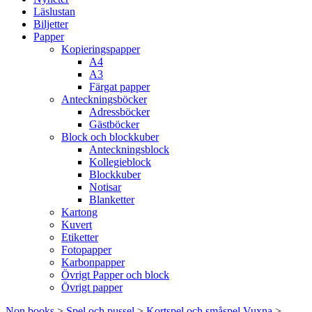
Läslustan
Biljetter
Papper
Kopieringspapper
A4
A3
Färgat papper
Anteckningsböcker
Adressböcker
Gästböcker
Block och blockkuber
Anteckningsblock
Kollegieblock
Blockkuber
Notisar
Blanketter
Kartong
Kuvert
Etiketter
Fotopapper
Karbonpapper
Övrigt Papper och block
Övrigt papper
Non books
>
Spel och pussel
>
Kortspel och småspel Vuxna
>