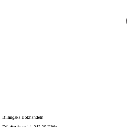
Billingska Bokhandeln
Friluftsvägen 14, 243 30 Höör