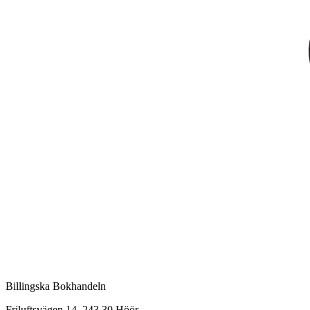
Billingska Bokhandeln
Friluftsvägen 14, 243 30 Höör