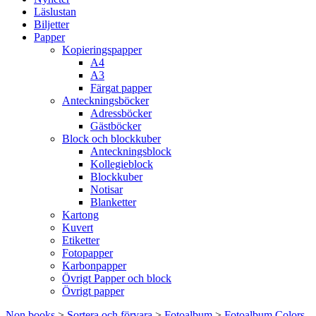
Läslustan
Biljetter
Papper
Kopieringspapper
A4
A3
Färgat papper
Anteckningsböcker
Adressböcker
Gästböcker
Block och blockkuber
Anteckningsblock
Kollegieblock
Blockkuber
Notisar
Blanketter
Kartong
Kuvert
Etiketter
Fotopapper
Karbonpapper
Övrigt Papper och block
Övrigt papper
Non books
>
Sortera och förvara
>
Fotoalbum
>
Fotoalbum Colors