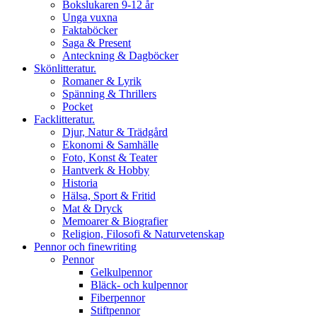
Bokslukaren 9-12 år
Unga vuxna
Faktaböcker
Saga & Present
Anteckning & Dagböcker
Skönlitteratur.
Romaner & Lyrik
Spänning & Thrillers
Pocket
Facklitteratur.
Djur, Natur & Trädgård
Ekonomi & Samhälle
Foto, Konst & Teater
Hantverk & Hobby
Historia
Hälsa, Sport & Fritid
Mat & Dryck
Memoarer & Biografier
Religion, Filosofi & Naturvetenskap
Pennor och finewriting
Pennor
Gelkulpennor
Bläck- och kulpennor
Fiberpennor
Stiftpennor