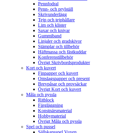
Pennfodral
Penn- och prylställ
Skrivunderlägg
Tejp och tejphållare
Lim och klister
Saxar och knivar
Gummiband
Linjaler och gradskivor
Stämplar och tillbehör
Häftmassa och fästkuddar
Konferenstillbehör
Övrigt Skrivbordsprodukter
Kort och kuvert
Finpapper och kuvert
Omslagspapper och present
Brevpåsar och provsäckar
Övrigt Kort och kuvert
Måla och pyssla
Ritblock
Färgläggning
Konstnärsmaterial
Hobbymaterial
Övrigt Måla och pyssla
Spel och pussel
Sällskapsspel Vuxen