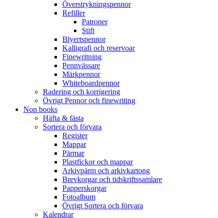
Överstrykningspennor
Refiller
Patroner
Stift
Blyertspennor
Kalligrafi och reservoar
Finewritning
Pennvässare
Märkpennor
Whiteboardpennor
Radering och korrigering
Övrigt Pennor och finewriting
Non books
Häfta & fästa
Sortera och förvara
Register
Mappar
Pärmar
Plastfickor och mappar
Arkivpärm och arkivkartong
Brevkorgar och tidskriftssamlare
Papperskorgar
Fotoalbum
Övrigt Sortera och förvara
Kalendrar