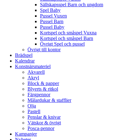
Sällskapsspel Barn och ungdom
Spel Baby
Pussel Vuxen
Pussel Barn
Pussel Baby
Kortspel och småspel Vuxna
Kortspel och småspel Barn
Övrigt Spel och pussel
Övrigt till kontor
Brädspel
Kalendrar
Konstnärsmateriel
Akvarell
Akryl
Block & papper
Blyerts & ritkol
Färgpennor
Målardukar & stafflier
Olja
Pastell
Penslar & knivar
Vätskor & övrigt
Posca-pennor
Kampanjer
Nyheter