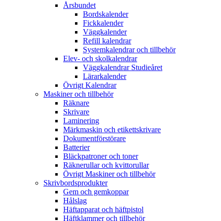
Årsbundet
Bordskalender
Fickkalender
Väggkalender
Refill kalendrar
Systemkalendrar och tillbehör
Elev- och skolkalendrar
Väggkalendrar Studieåret
Lärarkalender
Övrigt Kalendrar
Maskiner och tillbehör
Räknare
Skrivare
Laminering
Märkmaskin och etikettskrivare
Dokumentförstörare
Batterier
Bläckpatroner och toner
Räknerullar och kvittorullar
Övrigt Maskiner och tillbehör
Skrivbordsprodukter
Gem och gemkoppar
Hålslag
Häftapparat och häftpistol
Häftklammer och tillbehör