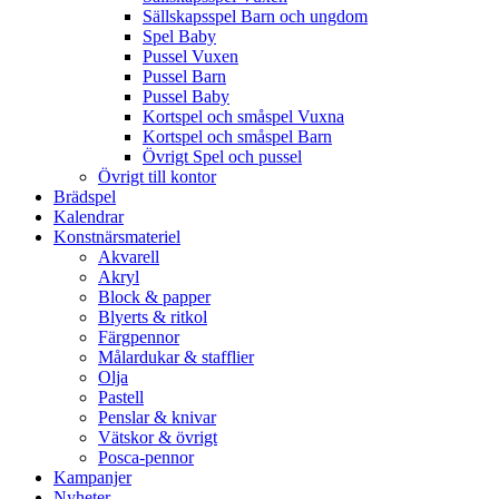
Sällskapsspel Barn och ungdom
Spel Baby
Pussel Vuxen
Pussel Barn
Pussel Baby
Kortspel och småspel Vuxna
Kortspel och småspel Barn
Övrigt Spel och pussel
Övrigt till kontor
Brädspel
Kalendrar
Konstnärsmateriel
Akvarell
Akryl
Block & papper
Blyerts & ritkol
Färgpennor
Målardukar & stafflier
Olja
Pastell
Penslar & knivar
Vätskor & övrigt
Posca-pennor
Kampanjer
Nyheter