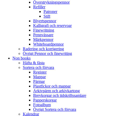
Överstrykningspennor
Refiller
Patroner
Stift
Blyertspennor
Kalligrafi och reservoar
Finewritning
Pennvässare
Märkpennor
Whiteboardpennor
Radering och korrigering
Övrigt Pennor och finewriting
Non books
Häfta & fästa
Sortera och förvara
Register
Mappar
Pärmar
Plastfickor och mappar
Arkivpärm och arkivkartong
Brevkorgar och tidskriftssamlare
Papperskorgar
Fotoalbum
Övrigt Sortera och förvara
Kalendrar