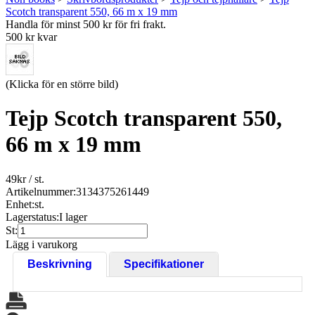
Scotch transparent 550, 66 m x 19 mm
Handla för minst 500 kr för fri frakt.
500 kr kvar
(Klicka för en större bild)
Tejp Scotch transparent 550,
66 m x 19 mm
49
kr
/ st.
Artikelnummer:
3134375261449
Enhet:
st.
Lagerstatus:
I lager
St:
Lägg i varukorg
Beskrivning
Specifikationer