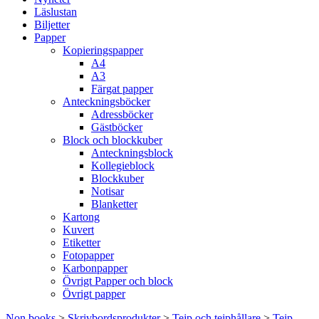
Läslustan
Biljetter
Papper
Kopieringspapper
A4
A3
Färgat papper
Anteckningsböcker
Adressböcker
Gästböcker
Block och blockkuber
Anteckningsblock
Kollegieblock
Blockkuber
Notisar
Blanketter
Kartong
Kuvert
Etiketter
Fotopapper
Karbonpapper
Övrigt Papper och block
Övrigt papper
Non books
>
Skrivbordsprodukter
>
Tejp och tejphållare
>
Tejp