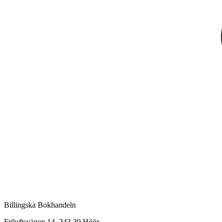
Billingska Bokhandeln
Friluftsvägen 14, 243 30 Höör