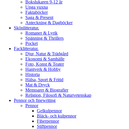
Bokslukaren 9-12 år
Unga vuxna
Faktaböcker
Saga & Present
Anteckning & Dagböcker
Skönlitteratur.
Romaner & Lyrik
Spänning & Thrillers
Pocket
Facklitteratur.
Djur, Natur & Trädgård
Ekonomi & Samhälle
Foto, Konst & Teater
Hantverk & Hobby
Historia
Hälsa, Sport & Fritid
Mat & Dryck
Memoarer & Biografier
Religion, Filosofi & Naturvetenskap
Pennor och finewriting
Pennor
Gelkulpennor
Bläck- och kulpennor
Fiberpennor
Stiftpennor