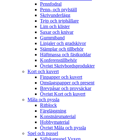
Pennfodral
Penn- och prylställ
Skrivunderlägg
Tejp och tejphållare
Lim och klister
Saxar och knivar
Gummiband
Linjaler och gradskivor
Stämplar och tillbehör
Häftmassa och fästkuddar
Konferenstillbehör
Övrigt Skrivbordsprodukter
Kort och kuvert
Finpapper och kuvert
Omslagspapper och present
Brevpåsar och provsäckar
Övrigt Kort och kuvert
Måla och pyssla
Ritblock
Färgläggning
Konstnärsmaterial
Hobbymaterial
Övrigt Måla och pyssla
Spel och pussel
Sällskapsspel Vuxen