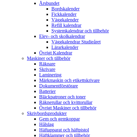
Årsbundet
Bordskalender
Fickkalender
Väggkalender
Refill kalendrar
Systemkalendrar och tillbehör
Elev- och skolkalendrar
Väggkalendrar Studieåret
Lärarkalender
Övrigt Kalendrar
Maskiner och tillbehör
Räknare
Skrivare
Laminering
Märkmaskin och etikettskrivare
Dokumentförstörare
Batterier
Bläckpatroner och toner
Räknerullar och kvittorullar
Övrigt Maskiner och tillbehör
Skrivbordsprodukter
Gem och gemkoppar
Hålslag
Häftapparat och häftpistol
Häftklammer och tillbehör