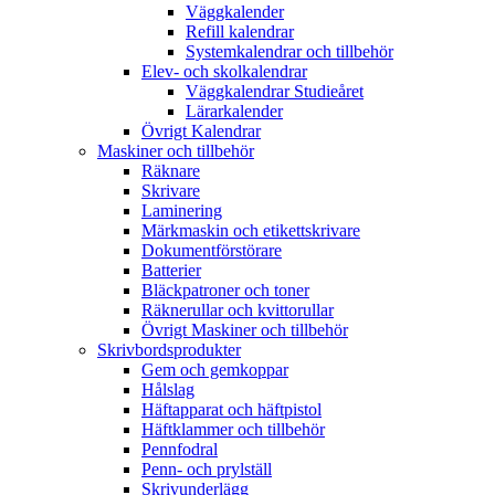
Väggkalender
Refill kalendrar
Systemkalendrar och tillbehör
Elev- och skolkalendrar
Väggkalendrar Studieåret
Lärarkalender
Övrigt Kalendrar
Maskiner och tillbehör
Räknare
Skrivare
Laminering
Märkmaskin och etikettskrivare
Dokumentförstörare
Batterier
Bläckpatroner och toner
Räknerullar och kvittorullar
Övrigt Maskiner och tillbehör
Skrivbordsprodukter
Gem och gemkoppar
Hålslag
Häftapparat och häftpistol
Häftklammer och tillbehör
Pennfodral
Penn- och prylställ
Skrivunderlägg