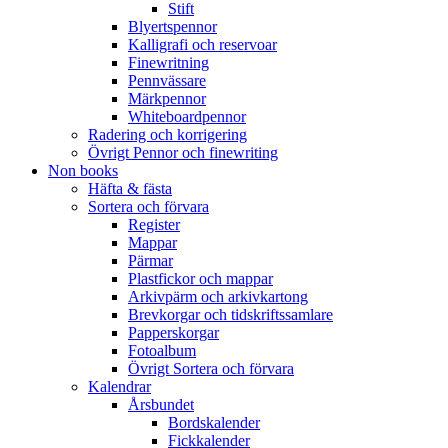
Stift
Blyertspennor
Kalligrafi och reservoar
Finewritning
Pennvässare
Märkpennor
Whiteboardpennor
Radering och korrigering
Övrigt Pennor och finewriting
Non books
Häfta & fästa
Sortera och förvara
Register
Mappar
Pärmar
Plastfickor och mappar
Arkivpärm och arkivkartong
Brevkorgar och tidskriftssamlare
Papperskorgar
Fotoalbum
Övrigt Sortera och förvara
Kalendrar
Årsbundet
Bordskalender
Fickkalender