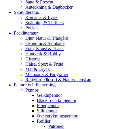
Saga & Present
Anteckning & Dagböcker
Skönlitteratur.
Romaner & Lyrik
Spänning & Thrillers
Pocket
Facklitteratur.
Djur, Natur & Trädgård
Ekonomi & Samhälle
Foto, Konst & Teater
Hantverk & Hobby
Historia
Hälsa, Sport & Fritid
Mat & Dryck
Memoarer & Biografier
Religion, Filosofi & Naturvetenskap
Pennor och finewriting
Pennor
Gelkulpennor
Bläck- och kulpennor
Fiberpennor
Stiftpennor
Överstrykningspennor
Refiller
Patroner