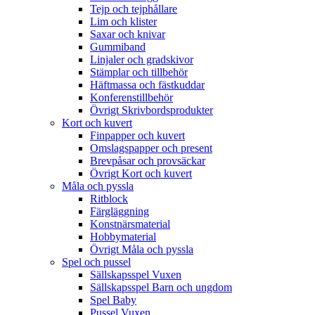
Tejp och tejphållare
Lim och klister
Saxar och knivar
Gummiband
Linjaler och gradskivor
Stämplar och tillbehör
Häftmassa och fästkuddar
Konferenstillbehör
Övrigt Skrivbordsprodukter
Kort och kuvert
Finpapper och kuvert
Omslagspapper och present
Brevpåsar och provsäckar
Övrigt Kort och kuvert
Måla och pyssla
Ritblock
Färgläggning
Konstnärsmaterial
Hobbymaterial
Övrigt Måla och pyssla
Spel och pussel
Sällskapsspel Vuxen
Sällskapsspel Barn och ungdom
Spel Baby
Pussel Vuxen