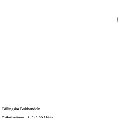
Billingska Bokhandeln
Friluftsvägen 14, 243 30 Höör