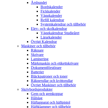
Årsbundet
Bordskalender
Fickkalender
Väggkalender
Refill kalendrar
Systemkalendrar och tillbehör
Elev- och skolkalendrar
Väggkalendrar Studieåret
Lärarkalender
Övrigt Kalendrar
Maskiner och tillbehör
Räknare
Skrivare
Laminering
Märkmaskin och etikettskrivare
Dokumentförstörare
Batterier
Bläckpatroner och toner
Räknerullar och kvittorullar
Övrigt Maskiner och tillbehör
Skrivbordsprodukter
Gem och gemkoppar
Hålslag
Häftapparat och häftpistol
Häftklammer och tillbehör