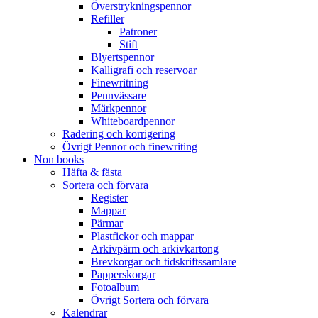
Överstrykningspennor
Refiller
Patroner
Stift
Blyertspennor
Kalligrafi och reservoar
Finewritning
Pennvässare
Märkpennor
Whiteboardpennor
Radering och korrigering
Övrigt Pennor och finewriting
Non books
Häfta & fästa
Sortera och förvara
Register
Mappar
Pärmar
Plastfickor och mappar
Arkivpärm och arkivkartong
Brevkorgar och tidskriftssamlare
Papperskorgar
Fotoalbum
Övrigt Sortera och förvara
Kalendrar