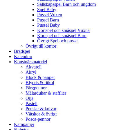
Sällskapsspel Barn och ungdom
Spel Baby
Pussel Vuxen
Pussel Barn
Pussel Baby
Kortspel och småspel Vuxna
Kortspel och småspel Barn
Övrigt Spel och pussel
Övrigt till kontor
Brädspel
Kalendrar
Konstnärsmateriel
Akvarell
Akryl
Block & papper
Blyerts & ritkol
Färgpennor
Målardukar & stafflier
Olja
Pastell
Penslar & knivar
Vätskor & övrigt
Posca-pennor
Kampanjer
Nyheter