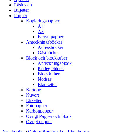
Läslustan
Biljetter
Papper
Kopieringspapper
A4
A3
Färgat papper
Anteckningsböcker
Adressböcker
Gästböcker
Block och blockkuber
Anteckningsblock
Kollegieblock
Blockkuber
Notisar
Blanketter
Kartong
Kuvert
Etiketter
Fotopapper
Karbonpapper
Övrigt Papper och block
Övrigt papper
Non books
>
Quirky Bookmarks - Lighthouse