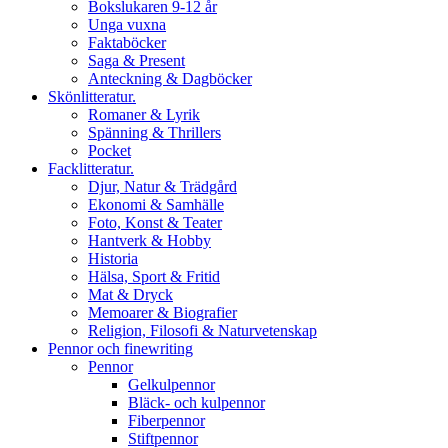
Bokslukaren 9-12 år
Unga vuxna
Faktaböcker
Saga & Present
Anteckning & Dagböcker
Skönlitteratur.
Romaner & Lyrik
Spänning & Thrillers
Pocket
Facklitteratur.
Djur, Natur & Trädgård
Ekonomi & Samhälle
Foto, Konst & Teater
Hantverk & Hobby
Historia
Hälsa, Sport & Fritid
Mat & Dryck
Memoarer & Biografier
Religion, Filosofi & Naturvetenskap
Pennor och finewriting
Pennor
Gelkulpennor
Bläck- och kulpennor
Fiberpennor
Stiftpennor