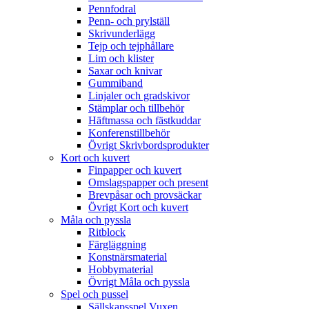
Pennfodral
Penn- och prylställ
Skrivunderlägg
Tejp och tejphållare
Lim och klister
Saxar och knivar
Gummiband
Linjaler och gradskivor
Stämplar och tillbehör
Häftmassa och fästkuddar
Konferenstillbehör
Övrigt Skrivbordsprodukter
Kort och kuvert
Finpapper och kuvert
Omslagspapper och present
Brevpåsar och provsäckar
Övrigt Kort och kuvert
Måla och pyssla
Ritblock
Färgläggning
Konstnärsmaterial
Hobbymaterial
Övrigt Måla och pyssla
Spel och pussel
Sällskapsspel Vuxen