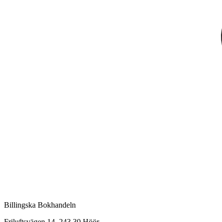
Billingska Bokhandeln
Friluftsvägen 14, 243 30 Höör