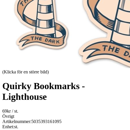
(Klicka för en större bild)
Quirky Bookmarks -
Lighthouse
69
kr
/ st.
Övrigt
Artikelnummer:
5035393161095
Enhet:
st.