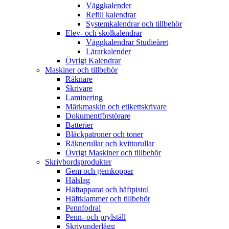
Väggkalender
Refill kalendrar
Systemkalendrar och tillbehör
Elev- och skolkalendrar
Väggkalendrar Studieåret
Lärarkalender
Övrigt Kalendrar
Maskiner och tillbehör
Räknare
Skrivare
Laminering
Märkmaskin och etikettskrivare
Dokumentförstörare
Batterier
Bläckpatroner och toner
Räknerullar och kvittorullar
Övrigt Maskiner och tillbehör
Skrivbordsprodukter
Gem och gemkoppar
Hålslag
Häftapparat och häftpistol
Häftklammer och tillbehör
Pennfodral
Penn- och prylställ
Skrivunderlägg