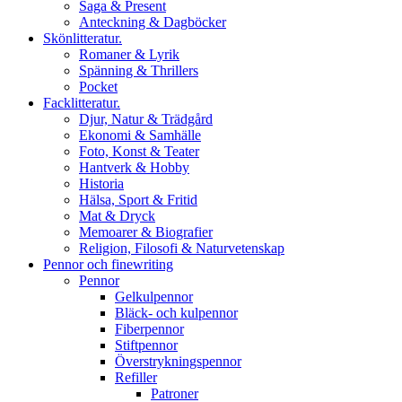
Saga & Present
Anteckning & Dagböcker
Skönlitteratur.
Romaner & Lyrik
Spänning & Thrillers
Pocket
Facklitteratur.
Djur, Natur & Trädgård
Ekonomi & Samhälle
Foto, Konst & Teater
Hantverk & Hobby
Historia
Hälsa, Sport & Fritid
Mat & Dryck
Memoarer & Biografier
Religion, Filosofi & Naturvetenskap
Pennor och finewriting
Pennor
Gelkulpennor
Bläck- och kulpennor
Fiberpennor
Stiftpennor
Överstrykningspennor
Refiller
Patroner