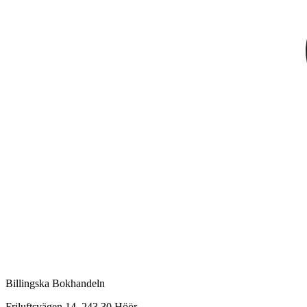
Billingska Bokhandeln
Friluftsvägen 14, 243 30 Höör