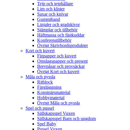
Tejp och tejphållare
Lim och klister
Saxar och knivar
Gummiband
Linjaler och gradskivor
Stämplar och tillbehör
Häftmassa och fästkuddar
Konferenstillbehör
Övrigt Skrivbordsprodukter
Kort och kuvert
Finpapper och kuvert
Omslagspapper och present
Brevpåsar och provsäckar
Övrigt Kort och kuvert
Måla och pyssla
Ritblock
Färgläggning
Konstnärsmaterial
Hobbymaterial
Övrigt Måla och pyssla
Spel och pussel
Sällskapsspel Vuxen
Sällskapsspel Barn och ungdom
Spel Baby
Pussel Vuxen