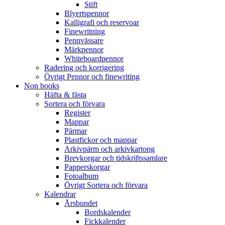
Stift
Blyertspennor
Kalligrafi och reservoar
Finewritning
Pennvässare
Märkpennor
Whiteboardpennor
Radering och korrigering
Övrigt Pennor och finewriting
Non books
Häfta & fästa
Sortera och förvara
Register
Mappar
Pärmar
Plastfickor och mappar
Arkivpärm och arkivkartong
Brevkorgar och tidskriftssamlare
Papperskorgar
Fotoalbum
Övrigt Sortera och förvara
Kalendrar
Årsbundet
Bordskalender
Fickkalender