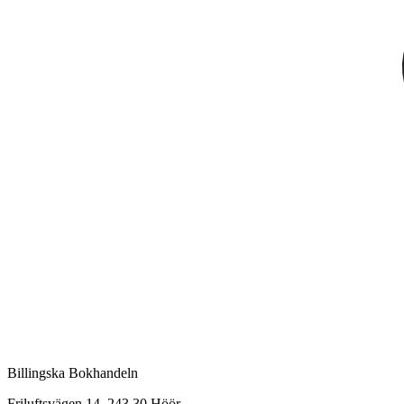
Billingska Bokhandeln
Friluftsvägen 14, 243 30 Höör