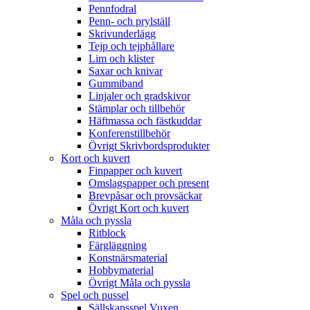
Pennfodral
Penn- och prylställ
Skrivunderlägg
Tejp och tejphållare
Lim och klister
Saxar och knivar
Gummiband
Linjaler och gradskivor
Stämplar och tillbehör
Häftmassa och fästkuddar
Konferenstillbehör
Övrigt Skrivbordsprodukter
Kort och kuvert
Finpapper och kuvert
Omslagspapper och present
Brevpåsar och provsäckar
Övrigt Kort och kuvert
Måla och pyssla
Ritblock
Färgläggning
Konstnärsmaterial
Hobbymaterial
Övrigt Måla och pyssla
Spel och pussel
Sällskapsspel Vuxen