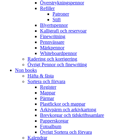
Överstrykningspennor
Refiller
Patroner
Stift
Blyertspennor
Kalligrafi och reservoar
Finewritning
Pennvässare
Märkpennor
Whiteboardpennor
Radering och korrigering
Övrigt Pennor och finewriting
Non books
Häfta & fästa
Sortera och förvara
Register
Mappar
Pärmar
Plastfickor och mappar
Arkivpärm och arkivkartong
Brevkorgar och tidskriftssamlare
Papperskorgar
Fotoalbum
Övrigt Sortera och förvara
Kalendrar