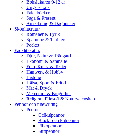
Bokslukaren 9-12 år
Unga vuxna
Faktaböcker
Saga & Present
Anteckning & Dagböcker
Skönlitteratur.
Romaner & Lyrik
Spänning & Thrillers
Pocket
Facklitteratur.
Djur, Natur & Trädgård
Ekonomi & Samhälle
Foto, Konst & Teater
Hantverk & Hobby
Historia
Hälsa, Sport & Fritid
Mat & Dryck
Memoarer & Biografier
Religion, Filosofi & Naturvetenskap
Pennor och finewriting
Pennor
Gelkulpennor
Bläck- och kulpennor
Fiberpennor
Stiftpennor