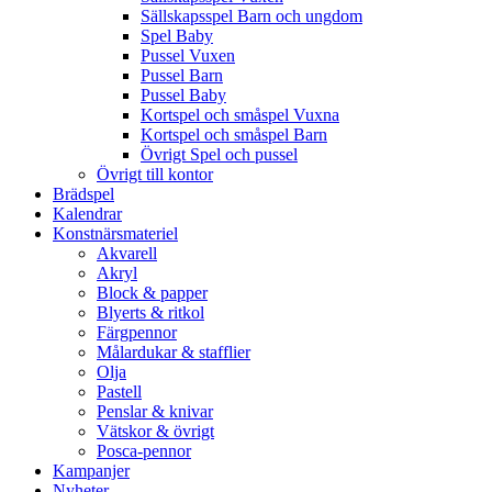
Sällskapsspel Barn och ungdom
Spel Baby
Pussel Vuxen
Pussel Barn
Pussel Baby
Kortspel och småspel Vuxna
Kortspel och småspel Barn
Övrigt Spel och pussel
Övrigt till kontor
Brädspel
Kalendrar
Konstnärsmateriel
Akvarell
Akryl
Block & papper
Blyerts & ritkol
Färgpennor
Målardukar & stafflier
Olja
Pastell
Penslar & knivar
Vätskor & övrigt
Posca-pennor
Kampanjer
Nyheter