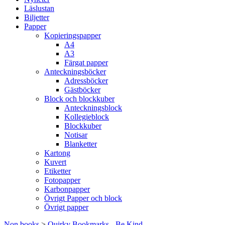
Läslustan
Biljetter
Papper
Kopieringspapper
A4
A3
Färgat papper
Anteckningsböcker
Adressböcker
Gästböcker
Block och blockkuber
Anteckningsblock
Kollegieblock
Blockkuber
Notisar
Blanketter
Kartong
Kuvert
Etiketter
Fotopapper
Karbonpapper
Övrigt Papper och block
Övrigt papper
Non books
>
Quirky Bookmarks - Be Kind