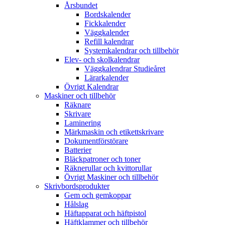
Årsbundet
Bordskalender
Fickkalender
Väggkalender
Refill kalendrar
Systemkalendrar och tillbehör
Elev- och skolkalendrar
Väggkalendrar Studieåret
Lärarkalender
Övrigt Kalendrar
Maskiner och tillbehör
Räknare
Skrivare
Laminering
Märkmaskin och etikettskrivare
Dokumentförstörare
Batterier
Bläckpatroner och toner
Räknerullar och kvittorullar
Övrigt Maskiner och tillbehör
Skrivbordsprodukter
Gem och gemkoppar
Hålslag
Häftapparat och häftpistol
Häftklammer och tillbehör