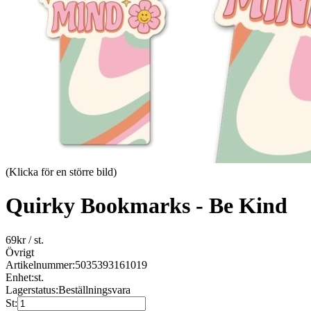
(Klicka för en större bild)
Quirky Bookmarks - Be Kind
69
kr
/ st.
Övrigt
Artikelnummer:
5035393161019
Enhet:
st.
Lagerstatus:
Beställningsvara
St: