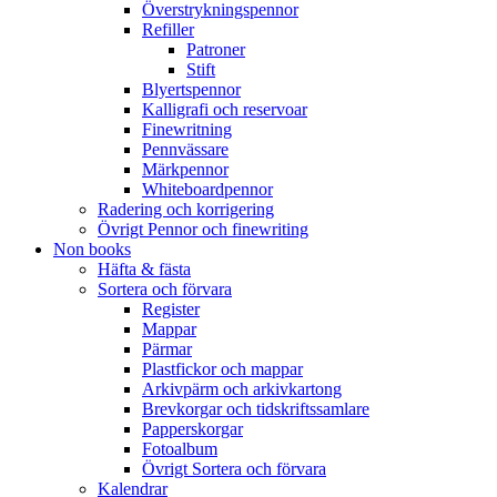
Överstrykningspennor
Refiller
Patroner
Stift
Blyertspennor
Kalligrafi och reservoar
Finewritning
Pennvässare
Märkpennor
Whiteboardpennor
Radering och korrigering
Övrigt Pennor och finewriting
Non books
Häfta & fästa
Sortera och förvara
Register
Mappar
Pärmar
Plastfickor och mappar
Arkivpärm och arkivkartong
Brevkorgar och tidskriftssamlare
Papperskorgar
Fotoalbum
Övrigt Sortera och förvara
Kalendrar