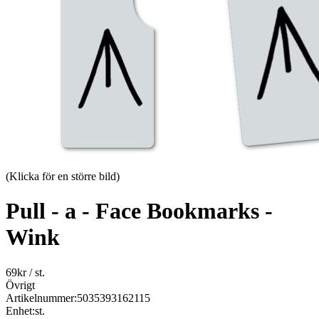
(Klicka för en större bild)
Pull - a - Face Bookmarks -
Wink
69
kr
/ st.
Övrigt
Artikelnummer:
5035393162115
Enhet:
st.