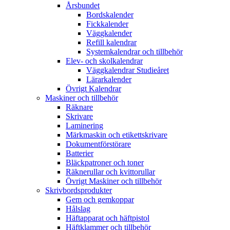
Årsbundet
Bordskalender
Fickkalender
Väggkalender
Refill kalendrar
Systemkalendrar och tillbehör
Elev- och skolkalendrar
Väggkalendrar Studieåret
Lärarkalender
Övrigt Kalendrar
Maskiner och tillbehör
Räknare
Skrivare
Laminering
Märkmaskin och etikettskrivare
Dokumentförstörare
Batterier
Bläckpatroner och toner
Räknerullar och kvittorullar
Övrigt Maskiner och tillbehör
Skrivbordsprodukter
Gem och gemkoppar
Hålslag
Häftapparat och häftpistol
Häftklammer och tillbehör