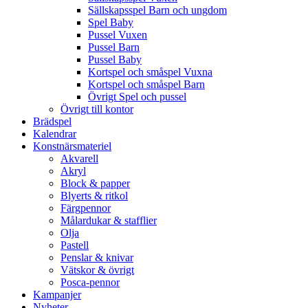
Sällskapsspel Barn och ungdom
Spel Baby
Pussel Vuxen
Pussel Barn
Pussel Baby
Kortspel och småspel Vuxna
Kortspel och småspel Barn
Övrigt Spel och pussel
Övrigt till kontor
Brädspel
Kalendrar
Konstnärsmateriel
Akvarell
Akryl
Block & papper
Blyerts & ritkol
Färgpennor
Målardukar & stafflier
Olja
Pastell
Penslar & knivar
Vätskor & övrigt
Posca-pennor
Kampanjer
Nyheter