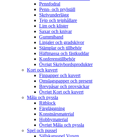
Pennfodral
Penn- och prylställ
Skrivunderlägg
Tejp och tejphållare
Lim och klister
Saxar och knivar
Gummiband
Linjaler och gradskivor
Stämplar och tillbehör
Häftmassa och fästkuddar
Konferenstillbehör
Övrigt Skrivbordsprodukter
Kort och kuvert
Finpapper och kuvert
Omslagspapper och present
Brevpåsar och provsäckar
Övrigt Kort och kuvert
Måla och pyssla
Ritblock
Färgläggning
Konstnärsmaterial
Hobbymaterial
Övrigt Måla och pyssla
Spel och pussel
Sällskapsspel Vuxen