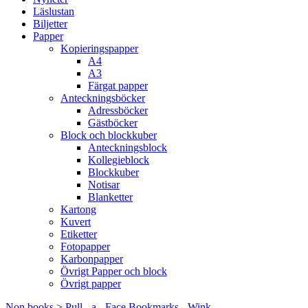
Läslustan
Biljetter
Papper
Kopieringspapper
A4
A3
Färgat papper
Anteckningsböcker
Adressböcker
Gästböcker
Block och blockkuber
Anteckningsblock
Kollegieblock
Blockkuber
Notisar
Blanketter
Kartong
Kuvert
Etiketter
Fotopapper
Karbonpapper
Övrigt Papper och block
Övrigt papper
Non books
>
Pull - a - Face Bookmarks - Wink