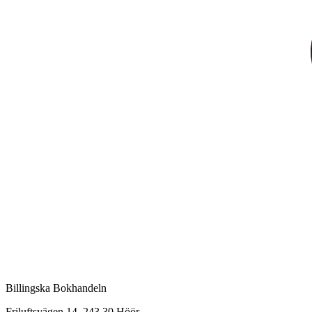
Billingska Bokhandeln
Friluftsvägen 14, 243 30 Höör