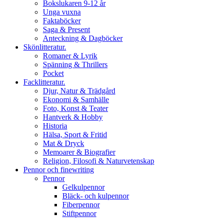
Bokslukaren 9-12 år
Unga vuxna
Faktaböcker
Saga & Present
Anteckning & Dagböcker
Skönlitteratur.
Romaner & Lyrik
Spänning & Thrillers
Pocket
Facklitteratur.
Djur, Natur & Trädgård
Ekonomi & Samhälle
Foto, Konst & Teater
Hantverk & Hobby
Historia
Hälsa, Sport & Fritid
Mat & Dryck
Memoarer & Biografier
Religion, Filosofi & Naturvetenskap
Pennor och finewriting
Pennor
Gelkulpennor
Bläck- och kulpennor
Fiberpennor
Stiftpennor