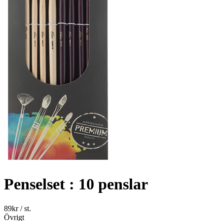
Penselset : 10 penslar
89
kr
/ st.
Övrigt