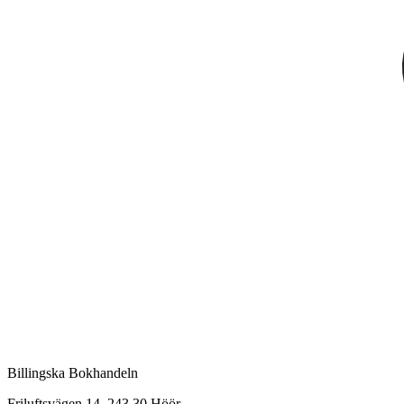
Billingska Bokhandeln
Friluftsvägen 14, 243 30 Höör