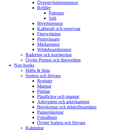
Överstrykningspennor
Refiller
Patroner
Stift
Blyertspennor
Kalligrafi och reservoar
Finewritning
Pennvässare
Märkpennor
Whiteboardpennor
Radering och korrigering
Övrigt Pennor och finewriting
Non books
Häfta & fästa
Sortera och förvara
Register
Mappar
Pärmar
Plastfickor och mappar
Arkivpärm och arkivkartong
Brevkorgar och tidskriftssamlare
Papperskorgar
Fotoalbum
Övrigt Sortera och förvara
Kalendrar