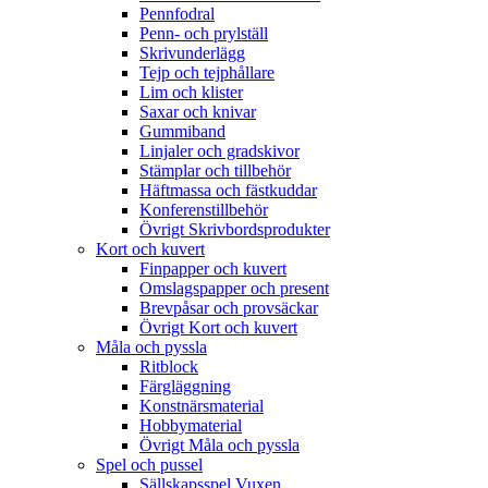
Pennfodral
Penn- och prylställ
Skrivunderlägg
Tejp och tejphållare
Lim och klister
Saxar och knivar
Gummiband
Linjaler och gradskivor
Stämplar och tillbehör
Häftmassa och fästkuddar
Konferenstillbehör
Övrigt Skrivbordsprodukter
Kort och kuvert
Finpapper och kuvert
Omslagspapper och present
Brevpåsar och provsäckar
Övrigt Kort och kuvert
Måla och pyssla
Ritblock
Färgläggning
Konstnärsmaterial
Hobbymaterial
Övrigt Måla och pyssla
Spel och pussel
Sällskapsspel Vuxen