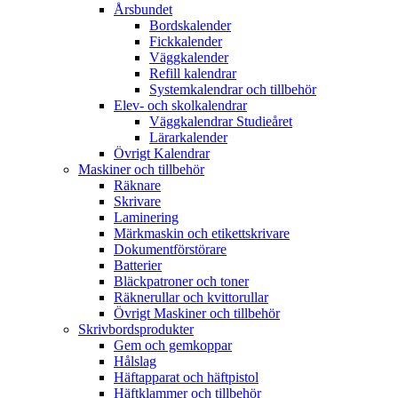
Årsbundet
Bordskalender
Fickkalender
Väggkalender
Refill kalendrar
Systemkalendrar och tillbehör
Elev- och skolkalendrar
Väggkalendrar Studieåret
Lärarkalender
Övrigt Kalendrar
Maskiner och tillbehör
Räknare
Skrivare
Laminering
Märkmaskin och etikettskrivare
Dokumentförstörare
Batterier
Bläckpatroner och toner
Räknerullar och kvittorullar
Övrigt Maskiner och tillbehör
Skrivbordsprodukter
Gem och gemkoppar
Hålslag
Häftapparat och häftpistol
Häftklammer och tillbehör