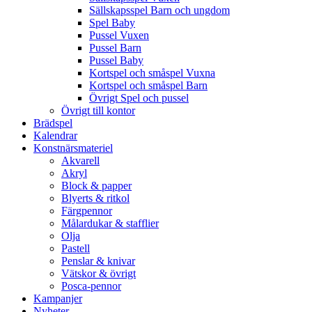
Sällskapsspel Barn och ungdom
Spel Baby
Pussel Vuxen
Pussel Barn
Pussel Baby
Kortspel och småspel Vuxna
Kortspel och småspel Barn
Övrigt Spel och pussel
Övrigt till kontor
Brädspel
Kalendrar
Konstnärsmateriel
Akvarell
Akryl
Block & papper
Blyerts & ritkol
Färgpennor
Målardukar & stafflier
Olja
Pastell
Penslar & knivar
Vätskor & övrigt
Posca-pennor
Kampanjer
Nyheter