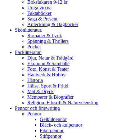
Bokslukaren 9-12 år
Unga vuxna
Faktaböcker
Saga & Present
Anteckning & Dagböcker
Skönlitteratur.
Romaner & Lyrik
Spänning & Thrillers
Pocket
Facklitteratur.
Djur, Natur & Trädgård
Ekonomi & Samhälle
Foto, Konst & Teater
Hantverk & Hobby
Historia
Hälsa, Sport & Fritid
Mat & Dryck
Memoarer & Biografier
Religion, Filosofi & Naturvetenskap
Pennor och finewriting
Pennor
Gelkulpennor
Bläck- och kulpennor
Fiberpennor
Stiftpennor