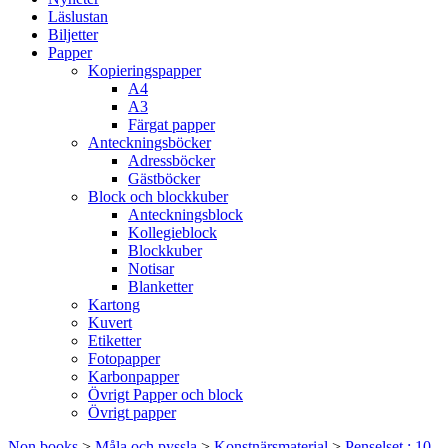
Läslustan
Biljetter
Papper
Kopieringspapper
A4
A3
Färgat papper
Anteckningsböcker
Adressböcker
Gästböcker
Block och blockkuber
Anteckningsblock
Kollegieblock
Blockkuber
Notisar
Blanketter
Kartong
Kuvert
Etiketter
Fotopapper
Karbonpapper
Övrigt Papper och block
Övrigt papper
Non books
>
Måla och pyssla
>
Konstnärsmaterial
>
Penselset : 10