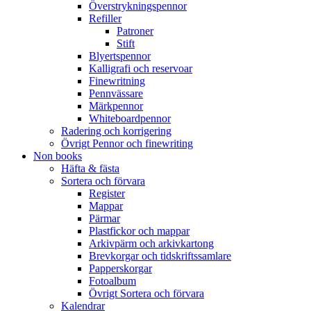
Överstrykningspennor
Refiller
Patroner
Stift
Blyertspennor
Kalligrafi och reservoar
Finewritning
Pennvässare
Märkpennor
Whiteboardpennor
Radering och korrigering
Övrigt Pennor och finewriting
Non books
Häfta & fästa
Sortera och förvara
Register
Mappar
Pärmar
Plastfickor och mappar
Arkivpärm och arkivkartong
Brevkorgar och tidskriftssamlare
Papperskorgar
Fotoalbum
Övrigt Sortera och förvara
Kalendrar