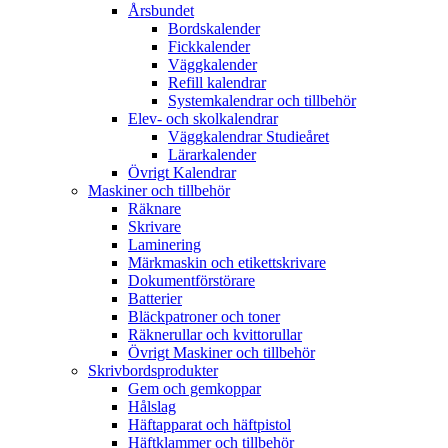
Årsbundet
Bordskalender
Fickkalender
Väggkalender
Refill kalendrar
Systemkalendrar och tillbehör
Elev- och skolkalendrar
Väggkalendrar Studieåret
Lärarkalender
Övrigt Kalendrar
Maskiner och tillbehör
Räknare
Skrivare
Laminering
Märkmaskin och etikettskrivare
Dokumentförstörare
Batterier
Bläckpatroner och toner
Räknerullar och kvittorullar
Övrigt Maskiner och tillbehör
Skrivbordsprodukter
Gem och gemkoppar
Hålslag
Häftapparat och häftpistol
Häftklammer och tillbehör