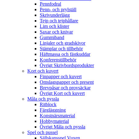
Pennfodral
Penn- och prylställ
Skrivunderlägg
Tejp och tejphållare
Lim och klister
Saxar och knivar
Gummiband
Linjaler och gradskivor
Stämplar och tillbehör
Häftmassa och fästkuddar
Konferenstillbehör
Övrigt Skrivbordsprodukter
Kort och kuvert
Finpapper och kuvert
Omslagspapper och present
Brevpåsar och provsäckar
Övrigt Kort och kuvert
Måla och pyssla
Ritblock
Färgläggning
Konstnärsmaterial
Hobbymaterial
Övrigt Måla och pyssla
Spel och pussel
Sällskapsspel Vuxen