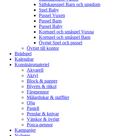
Sällskapsspel Barn och ungdom
Spel Baby
Pussel Vuxen
Pussel Barn
Pussel Baby
Kortspel och småspel Vuxna
Kortspel och småspel Barn
Övrigt Spel och pussel
Övrigt till kontor
Brädspel
Kalendrar
Konstnärsmateriel
Akvarell
Akryl
Block & papper
Blyerts & ritkol
Färgpennor
Målardukar & stafflier
Olja
Pastell
Penslar & knivar
Vätskor & övrigt
Posca-pennor
Kampanjer
Nyheter