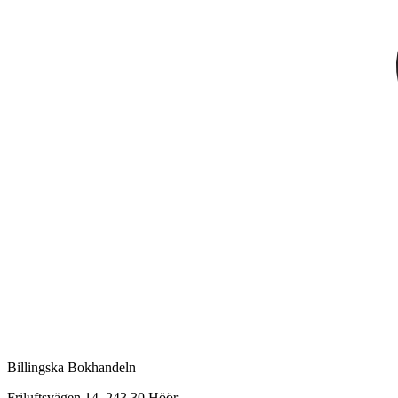
Billingska Bokhandeln
Friluftsvägen 14, 243 30 Höör