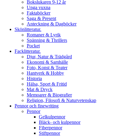
Bokslukaren 9-12 år
Unga vuxna
Faktaböcker
Saga & Present
Anteckning & Dagböcker
Skönlitteratur.
Romaner & Lyrik
Spänning & Thrillers
Pocket
Facklitteratur.
Djur, Natur & Trädgård
Ekonomi & Samhälle
Foto, Konst & Teater
Hantverk & Hobby
Historia
Hälsa, Sport & Fritid
Mat & Dryck
Memoarer & Biografier
Religion, Filosofi & Naturvetenskap
Pennor och finewriting
Pennor
Gelkulpennor
Bläck- och kulpennor
Fiberpennor
Stiftpennor