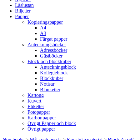
Läslustan
Biljetter
Papper
Kopieringspapper
A4
A3
Färgat papper
Anteckningsböcker
Adressböcker
Gästböcker
Block och blockkuber
Anteckningsblock
Kollegieblock
Blockkuber
Notisar
Blanketter
Kartong
Kuvert
Etiketter
Fotopapper
Karbonpapper
Övrigt Papper och block
Övrigt papper
Non books
>
Måla och pyssla
>
Konstnärsmaterial
>
Block Akryl/