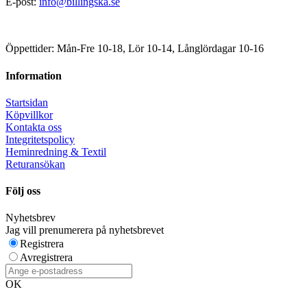
E-post:
info@billingska.se
Öppettider: Mån-Fre 10-18, Lör 10-14, Långlördagar 10-16
Information
Startsidan
Köpvillkor
Kontakta oss
Integritetspolicy
Heminredning & Textil
Returansökan
Följ oss
Nyhetsbrev
Jag vill prenumerera på nyhetsbrevet
Registrera
Avregistrera
OK