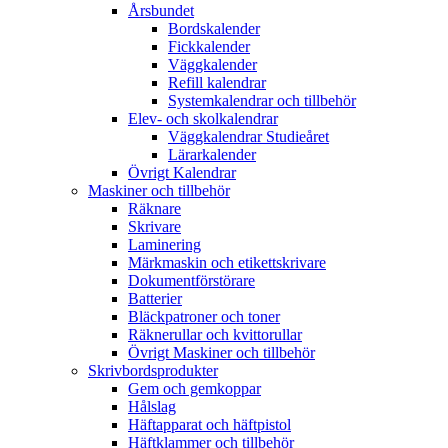
Årsbundet
Bordskalender
Fickkalender
Väggkalender
Refill kalendrar
Systemkalendrar och tillbehör
Elev- och skolkalendrar
Väggkalendrar Studieåret
Lärarkalender
Övrigt Kalendrar
Maskiner och tillbehör
Räknare
Skrivare
Laminering
Märkmaskin och etikettskrivare
Dokumentförstörare
Batterier
Bläckpatroner och toner
Räknerullar och kvittorullar
Övrigt Maskiner och tillbehör
Skrivbordsprodukter
Gem och gemkoppar
Hålslag
Häftapparat och häftpistol
Häftklammer och tillbehör