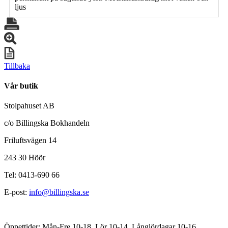
ljus
Tillbaka
Vår butik
Stolpahuset AB
c/o Billingska Bokhandeln
Friluftsvägen 14
243 30 Höör
Tel: 0413-690 66
E-post:
info@billingska.se
Öppettider: Mån-Fre 10-18, Lör 10-14, Långlördagar 10-16