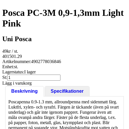
Posca PC-3M 0,9-1,3mm Light
Pink
Uni Posca
49
kr
/ st.
401501.29
Artikelnummer:
4902778036846
Enhet:
st.
Lagerstatus:
I lager
St:
Lägg i varukorg
Beskrivning
Specifikationer
Poscapenna 0.9-1.3 mm, allroundpenna med sidenmatt färg.
Luktfri, xylen- och syrafri. Färgen är täckande (även på svart
underlag) och går inte igenom pappret. Fungerar även att
måla ovanpå andra färger. Fäster på de flesta underlag, t.ex.
på papper, foton, metall, glas, krympplast och plast. Blir
permanent på sugande ytor. Motståndskraftig mot vatten och