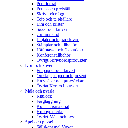
Pennfodral
Penn- och prylställ
Skrivunderlägg
Tejp och tejphållare
Lim och klister
Saxar och knivar
Gummiband
Linjaler och gradskivor
Stämplar och tillbehör
Häftmassa och fästkuddar
Konferenstillbehör
Övrigt Skrivbordsprodukter
Kort och kuvert
Finpapper och kuvert
Omslagspapper och present
Brevpåsar och provsäckar
Övrigt Kort och kuvert
Måla och pyssla
Ritblock
Färgläggning
Konstnärsmaterial
Hobbymaterial
Övrigt Måla och pyssla
Spel och pussel
Sällskapsspel Vuxen