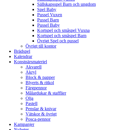
Sällskapsspel Barn och ungdom
Spel Baby
Pussel Vuxen
Pussel Barn
Pussel Baby
Kortspel och småspel Vuxna
Kortspel och småspel Barn
Övrigt Spel och pussel
Övrigt till kontor
Brädspel
Kalendrar
Konstnärsmateriel
Akvarell
Akryl
Block & papper
Blyerts & ritkol
Färgpennor
Målardukar & stafflier
Olja
Pastell
Penslar & knivar
Vätskor & övrigt
Posca-pennor
Kampanjer
Nyheter