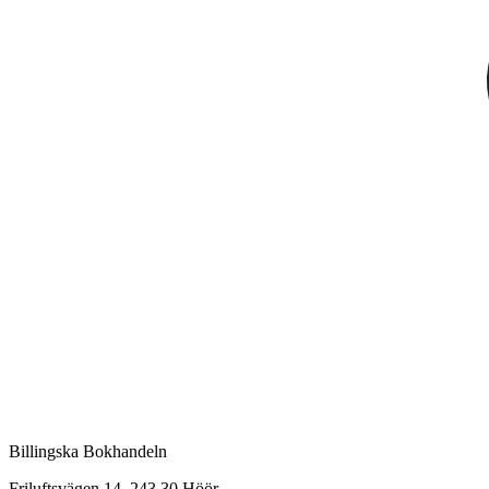
Billingska Bokhandeln
Friluftsvägen 14, 243 30 Höör