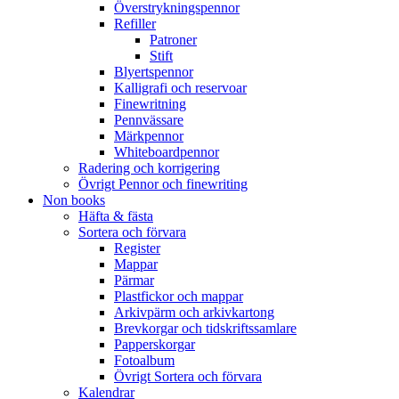
Överstrykningspennor
Refiller
Patroner
Stift
Blyertspennor
Kalligrafi och reservoar
Finewritning
Pennvässare
Märkpennor
Whiteboardpennor
Radering och korrigering
Övrigt Pennor och finewriting
Non books
Häfta & fästa
Sortera och förvara
Register
Mappar
Pärmar
Plastfickor och mappar
Arkivpärm och arkivkartong
Brevkorgar och tidskriftssamlare
Papperskorgar
Fotoalbum
Övrigt Sortera och förvara
Kalendrar