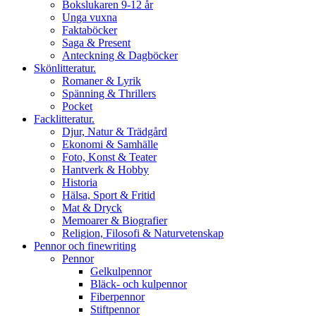
Bokslukaren 9-12 år
Unga vuxna
Faktaböcker
Saga & Present
Anteckning & Dagböcker
Skönlitteratur.
Romaner & Lyrik
Spänning & Thrillers
Pocket
Facklitteratur.
Djur, Natur & Trädgård
Ekonomi & Samhälle
Foto, Konst & Teater
Hantverk & Hobby
Historia
Hälsa, Sport & Fritid
Mat & Dryck
Memoarer & Biografier
Religion, Filosofi & Naturvetenskap
Pennor och finewriting
Pennor
Gelkulpennor
Bläck- och kulpennor
Fiberpennor
Stiftpennor