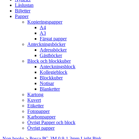
Läslustan
Biljetter
Papper
Kopieringspapper
A4
A3
Färgat papper
Anteckningsböcker
Adressböcker
Gästböcker
Block och blockkuber
Anteckningsblock
Kollegieblock
Blockkuber
Notisar
Blanketter
Kartong
Kuvert
Etiketter
Fotopapper
Karbonpapper
Övrigt Papper och block
Övrigt papper
Non books
>
Posca PC-3M 0,9-1,3mm Light Pink