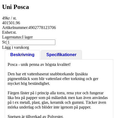
Uni Posca
49
kr
/ st.
401501.96
Artikelnummer:
4902778123706
Enhet:
st.
Lagerstatus:
I lager
St:
Lägg i varukorg
Beskrivning
Specifikationer
Posca - unik penna av högsta kvalitet!
Den har ett vattenbaserat snabbtorkande ljusäkta
pigmentbläck som blir vattenfast efter torkning och ger
mycket hög beständighet.
Färgen fäster på i princip alla torra, rena ytor och fungerar
lika bra på papper som på målarduk men kan även användas
på t ex metall, plast, glas, keramik och gummi. Täcker även
mörka underlag och blöder inte igenom på papper.
Spetsen är tillverkad av Polyester.