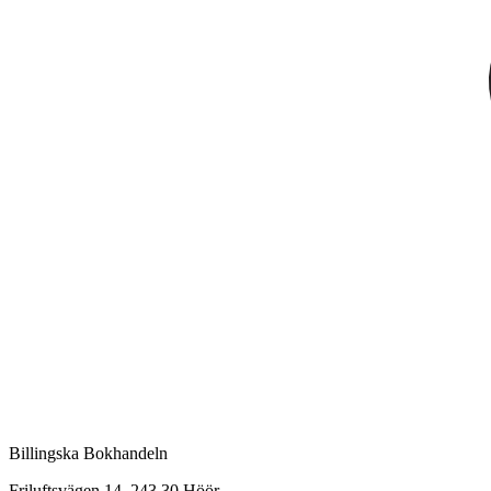
Billingska Bokhandeln
Friluftsvägen 14, 243 30 Höör