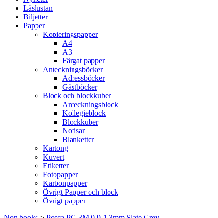
Läslustan
Biljetter
Papper
Kopieringspapper
A4
A3
Färgat papper
Anteckningsböcker
Adressböcker
Gästböcker
Block och blockkuber
Anteckningsblock
Kollegieblock
Blockkuber
Notisar
Blanketter
Kartong
Kuvert
Etiketter
Fotopapper
Karbonpapper
Övrigt Papper och block
Övrigt papper
Non books
>
Posca PC-3M 0,9-1,3mm Slate Grey