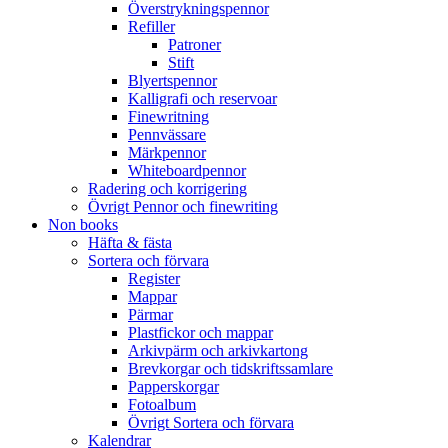
Överstrykningspennor
Refiller
Patroner
Stift
Blyertspennor
Kalligrafi och reservoar
Finewritning
Pennvässare
Märkpennor
Whiteboardpennor
Radering och korrigering
Övrigt Pennor och finewriting
Non books
Häfta & fästa
Sortera och förvara
Register
Mappar
Pärmar
Plastfickor och mappar
Arkivpärm och arkivkartong
Brevkorgar och tidskriftssamlare
Papperskorgar
Fotoalbum
Övrigt Sortera och förvara
Kalendrar