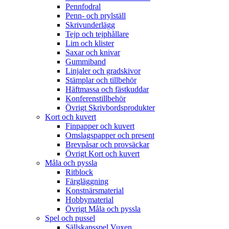
Pennfodral
Penn- och prylställ
Skrivunderlägg
Tejp och tejphållare
Lim och klister
Saxar och knivar
Gummiband
Linjaler och gradskivor
Stämplar och tillbehör
Häftmassa och fästkuddar
Konferenstillbehör
Övrigt Skrivbordsprodukter
Kort och kuvert
Finpapper och kuvert
Omslagspapper och present
Brevpåsar och provsäckar
Övrigt Kort och kuvert
Måla och pyssla
Ritblock
Färgläggning
Konstnärsmaterial
Hobbymaterial
Övrigt Måla och pyssla
Spel och pussel
Sällskapsspel Vuxen