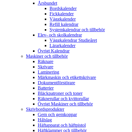
Årsbundet
Bordskalender
Fickkalender
Väggkalender
Refill kalendrar
Systemkalendrar och tillbehör
Elev- och skolkalendrar
Väggkalendrar Studieåret
Lärarkalender
Övrigt Kalendrar
Maskiner och tillbehör
Räknare
Skrivare
Laminering
Märkmaskin och etikettskrivare
Dokumentförstörare
Batterier
Bläckpatroner och toner
Räknerullar och kvittorullar
Övrigt Maskiner och tillbehör
Skrivbordsprodukter
Gem och gemkoppar
Hålslag
Häftapparat och häftpistol
Häftklammer och tillbehör