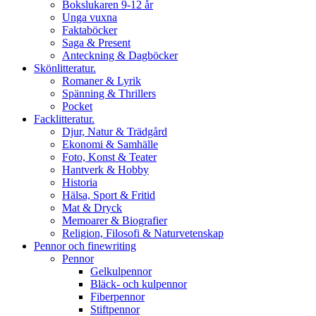
Bokslukaren 9-12 år
Unga vuxna
Faktaböcker
Saga & Present
Anteckning & Dagböcker
Skönlitteratur.
Romaner & Lyrik
Spänning & Thrillers
Pocket
Facklitteratur.
Djur, Natur & Trädgård
Ekonomi & Samhälle
Foto, Konst & Teater
Hantverk & Hobby
Historia
Hälsa, Sport & Fritid
Mat & Dryck
Memoarer & Biografier
Religion, Filosofi & Naturvetenskap
Pennor och finewriting
Pennor
Gelkulpennor
Bläck- och kulpennor
Fiberpennor
Stiftpennor