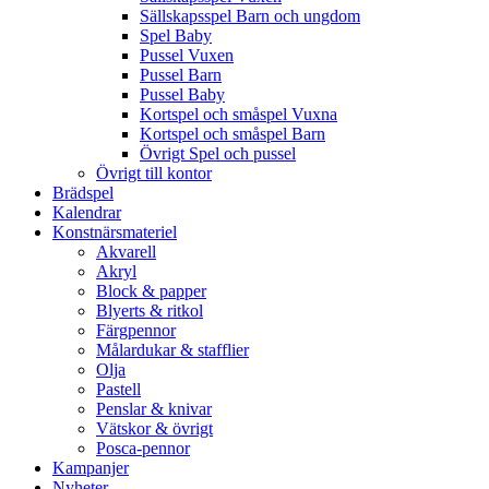
Sällskapsspel Barn och ungdom
Spel Baby
Pussel Vuxen
Pussel Barn
Pussel Baby
Kortspel och småspel Vuxna
Kortspel och småspel Barn
Övrigt Spel och pussel
Övrigt till kontor
Brädspel
Kalendrar
Konstnärsmateriel
Akvarell
Akryl
Block & papper
Blyerts & ritkol
Färgpennor
Målardukar & stafflier
Olja
Pastell
Penslar & knivar
Vätskor & övrigt
Posca-pennor
Kampanjer
Nyheter