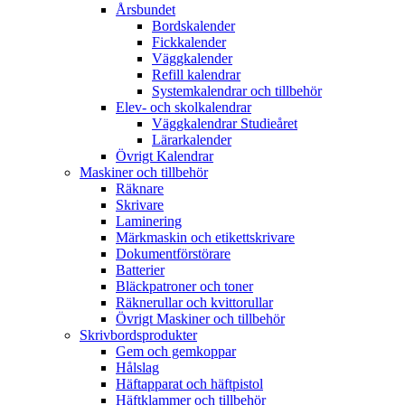
Årsbundet
Bordskalender
Fickkalender
Väggkalender
Refill kalendrar
Systemkalendrar och tillbehör
Elev- och skolkalendrar
Väggkalendrar Studieåret
Lärarkalender
Övrigt Kalendrar
Maskiner och tillbehör
Räknare
Skrivare
Laminering
Märkmaskin och etikettskrivare
Dokumentförstörare
Batterier
Bläckpatroner och toner
Räknerullar och kvittorullar
Övrigt Maskiner och tillbehör
Skrivbordsprodukter
Gem och gemkoppar
Hålslag
Häftapparat och häftpistol
Häftklammer och tillbehör