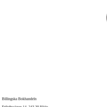
Billingska Bokhandeln
Friluftsvägen 14, 243 30 Höör