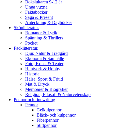
Bokslukaren 9-12 år
Unga vuxna
Faktaböcker
Saga & Present
Anteckning & Dagböcker
Skönlitteratur.
Romaner & Lyrik
Spänning & Thrillers
Pocket
Facklitteratur.
Djur, Natur & Trädgård
Ekonomi & Samhälle
Foto, Konst & Teater
Hantverk & Hobby
Historia
Hälsa, Sport & Fritid
Mat & Dryck
Memoarer & Biografier
Religion, Filosofi & Naturvetenskap
Pennor och finewriting
Pennor
Gelkulpennor
Bläck- och kulpennor
Fiberpennor
Stiftpennor