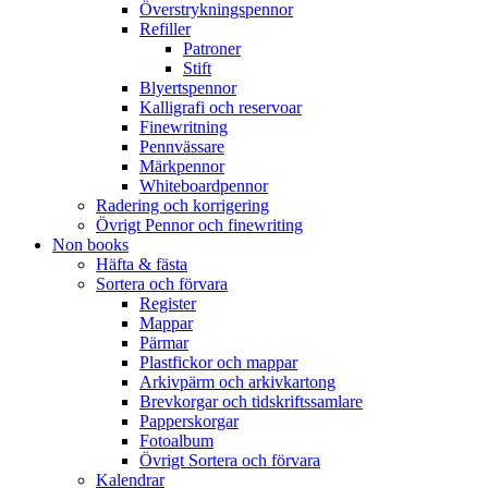
Överstrykningspennor
Refiller
Patroner
Stift
Blyertspennor
Kalligrafi och reservoar
Finewritning
Pennvässare
Märkpennor
Whiteboardpennor
Radering och korrigering
Övrigt Pennor och finewriting
Non books
Häfta & fästa
Sortera och förvara
Register
Mappar
Pärmar
Plastfickor och mappar
Arkivpärm och arkivkartong
Brevkorgar och tidskriftssamlare
Papperskorgar
Fotoalbum
Övrigt Sortera och förvara
Kalendrar