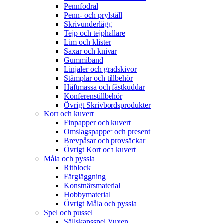
Pennfodral
Penn- och prylställ
Skrivunderlägg
Tejp och tejphållare
Lim och klister
Saxar och knivar
Gummiband
Linjaler och gradskivor
Stämplar och tillbehör
Häftmassa och fästkuddar
Konferenstillbehör
Övrigt Skrivbordsprodukter
Kort och kuvert
Finpapper och kuvert
Omslagspapper och present
Brevpåsar och provsäckar
Övrigt Kort och kuvert
Måla och pyssla
Ritblock
Färgläggning
Konstnärsmaterial
Hobbymaterial
Övrigt Måla och pyssla
Spel och pussel
Sällskapsspel Vuxen