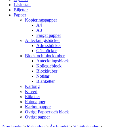
Läslustan
Biljetter
Papper
Kopieringspapper
A4
A3
Färgat papper
Anteckningsböcker
Adressböcker
Gästböcker
Block och blockkuber
Anteckningsblock
Kollegieblock
Blockkuber
Notisar
Blanketter
Kartong
Kuvert
Etiketter
Fotopapper
Karbonpapper
Övrigt Papper och block
Övrigt papper
Non books
>
Kalendrar
>
Årsbundet
>
Väggkalender
>