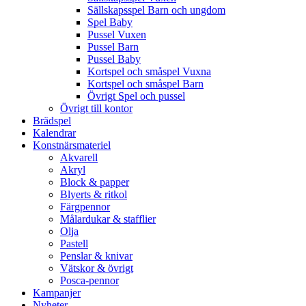
Sällskapsspel Barn och ungdom
Spel Baby
Pussel Vuxen
Pussel Barn
Pussel Baby
Kortspel och småspel Vuxna
Kortspel och småspel Barn
Övrigt Spel och pussel
Övrigt till kontor
Brädspel
Kalendrar
Konstnärsmateriel
Akvarell
Akryl
Block & papper
Blyerts & ritkol
Färgpennor
Målardukar & stafflier
Olja
Pastell
Penslar & knivar
Vätskor & övrigt
Posca-pennor
Kampanjer
Nyheter