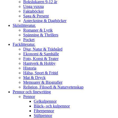
Bokslukaren 9-12 år
Unga vuxna
Faktaböcker
Saga & Present
Anteckning & Dagböcker
Skönlitteratur.
Romaner & Lyrik
Spänning & Thrillers
Pocket
Facklitteratur.
Djur, Natur & Trädgård
Ekonomi & Samhälle
Foto, Konst & Teater
Hantverk & Hobby
Historia
Hälsa, Sport & Fritid
Mat & Dryck
Memoarer & Biografier
Religion, Filosofi & Naturvetenskap
Pennor och finewriting
Pennor
Gelkulpennor
Bläck- och kulpennor
Fiberpennor
Stiftpennor