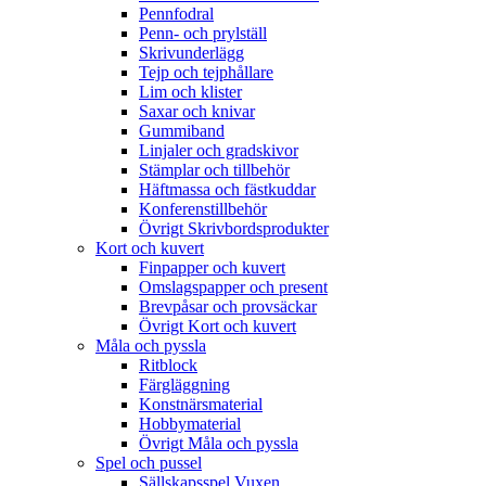
Pennfodral
Penn- och prylställ
Skrivunderlägg
Tejp och tejphållare
Lim och klister
Saxar och knivar
Gummiband
Linjaler och gradskivor
Stämplar och tillbehör
Häftmassa och fästkuddar
Konferenstillbehör
Övrigt Skrivbordsprodukter
Kort och kuvert
Finpapper och kuvert
Omslagspapper och present
Brevpåsar och provsäckar
Övrigt Kort och kuvert
Måla och pyssla
Ritblock
Färgläggning
Konstnärsmaterial
Hobbymaterial
Övrigt Måla och pyssla
Spel och pussel
Sällskapsspel Vuxen