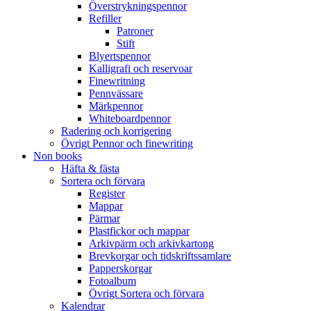
Överstrykningspennor
Refiller
Patroner
Stift
Blyertspennor
Kalligrafi och reservoar
Finewritning
Pennvässare
Märkpennor
Whiteboardpennor
Radering och korrigering
Övrigt Pennor och finewriting
Non books
Häfta & fästa
Sortera och förvara
Register
Mappar
Pärmar
Plastfickor och mappar
Arkivpärm och arkivkartong
Brevkorgar och tidskriftssamlare
Papperskorgar
Fotoalbum
Övrigt Sortera och förvara
Kalendrar