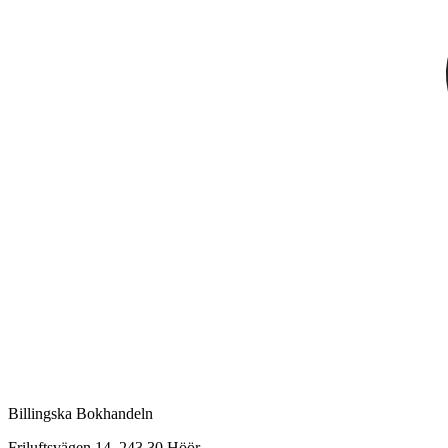
Billingska Bokhandeln
Friluftsvägen 14, 243 30 Höör