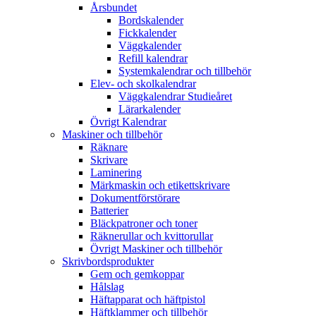
Årsbundet
Bordskalender
Fickkalender
Väggkalender
Refill kalendrar
Systemkalendrar och tillbehör
Elev- och skolkalendrar
Väggkalendrar Studieåret
Lärarkalender
Övrigt Kalendrar
Maskiner och tillbehör
Räknare
Skrivare
Laminering
Märkmaskin och etikettskrivare
Dokumentförstörare
Batterier
Bläckpatroner och toner
Räknerullar och kvittorullar
Övrigt Maskiner och tillbehör
Skrivbordsprodukter
Gem och gemkoppar
Hålslag
Häftapparat och häftpistol
Häftklammer och tillbehör