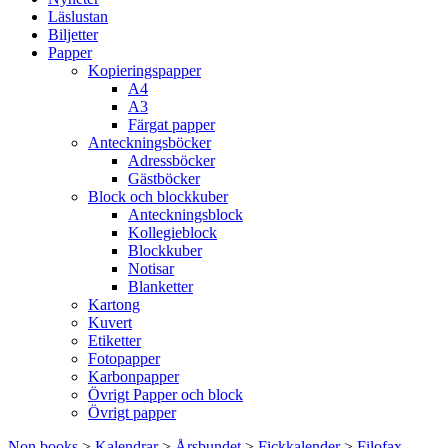
Läslustan
Biljetter
Papper
Kopieringspapper
A4
A3
Färgat papper
Anteckningsböcker
Adressböcker
Gästböcker
Block och blockkuber
Anteckningsblock
Kollegieblock
Blockkuber
Notisar
Blanketter
Kartong
Kuvert
Etiketter
Fotopapper
Karbonpapper
Övrigt Papper och block
Övrigt papper
Non books
>
Kalendrar
>
Årsbundet
>
Fickkalender
>
Filofax