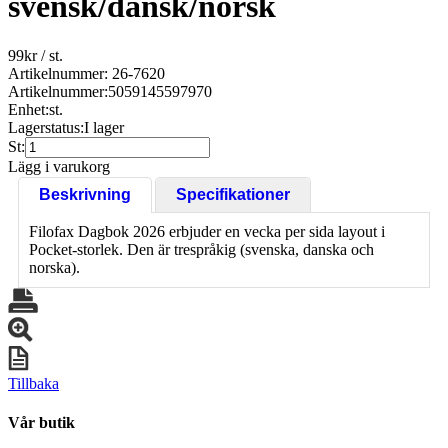
svensk/dansk/norsk
99
kr
/ st.
Artikelnummer: 26-7620
Artikelnummer:
5059145597970
Enhet:
st.
Lagerstatus:
I lager
St:
Lägg i varukorg
Beskrivning
Specifikationer
Filofax Dagbok 2026 erbjuder en vecka per sida layout i
Pocket-storlek. Den är trespråkig (svenska, danska och
norska).
Tillbaka
Vår butik