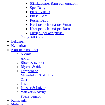
Sällskapsspel Barn och ungdom
Spel Baby
Pussel Vuxen
Pussel Barn
Pussel Baby
Kortspel och småspel Vuxna
Kortspel och småspel Barn
Övrigt Spel och pussel
Övrigt till kontor
Brädspel
Kalendrar
Konstnärsmateriel
Akvarell
Akryl
Block & papper
Blyerts & ritkol
Färgpennor
Målardukar & stafflier
Olja
Pastell
Penslar & knivar
Vätskor & övrigt
Posca-pennor
Kampanjer
Nyheter