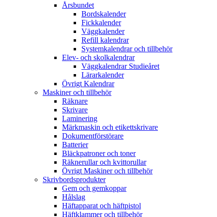
Årsbundet
Bordskalender
Fickkalender
Väggkalender
Refill kalendrar
Systemkalendrar och tillbehör
Elev- och skolkalendrar
Väggkalendrar Studieåret
Lärarkalender
Övrigt Kalendrar
Maskiner och tillbehör
Räknare
Skrivare
Laminering
Märkmaskin och etikettskrivare
Dokumentförstörare
Batterier
Bläckpatroner och toner
Räknerullar och kvittorullar
Övrigt Maskiner och tillbehör
Skrivbordsprodukter
Gem och gemkoppar
Hålslag
Häftapparat och häftpistol
Häftklammer och tillbehör