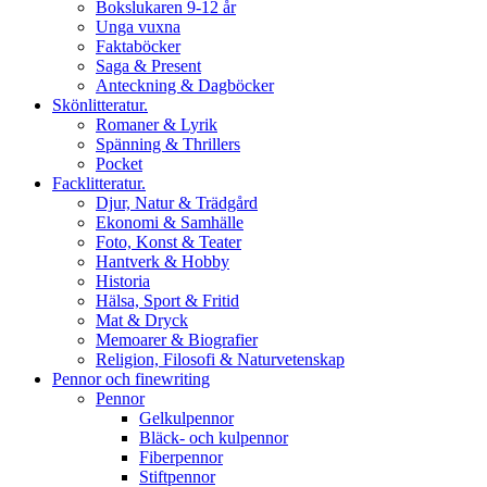
Bokslukaren 9-12 år
Unga vuxna
Faktaböcker
Saga & Present
Anteckning & Dagböcker
Skönlitteratur.
Romaner & Lyrik
Spänning & Thrillers
Pocket
Facklitteratur.
Djur, Natur & Trädgård
Ekonomi & Samhälle
Foto, Konst & Teater
Hantverk & Hobby
Historia
Hälsa, Sport & Fritid
Mat & Dryck
Memoarer & Biografier
Religion, Filosofi & Naturvetenskap
Pennor och finewriting
Pennor
Gelkulpennor
Bläck- och kulpennor
Fiberpennor
Stiftpennor