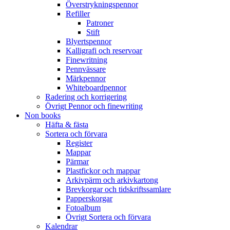
Överstrykningspennor
Refiller
Patroner
Stift
Blyertspennor
Kalligrafi och reservoar
Finewritning
Pennvässare
Märkpennor
Whiteboardpennor
Radering och korrigering
Övrigt Pennor och finewriting
Non books
Häfta & fästa
Sortera och förvara
Register
Mappar
Pärmar
Plastfickor och mappar
Arkivpärm och arkivkartong
Brevkorgar och tidskriftssamlare
Papperskorgar
Fotoalbum
Övrigt Sortera och förvara
Kalendrar