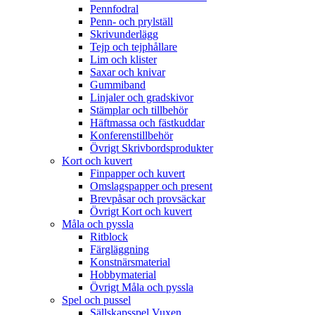
Pennfodral
Penn- och prylställ
Skrivunderlägg
Tejp och tejphållare
Lim och klister
Saxar och knivar
Gummiband
Linjaler och gradskivor
Stämplar och tillbehör
Häftmassa och fästkuddar
Konferenstillbehör
Övrigt Skrivbordsprodukter
Kort och kuvert
Finpapper och kuvert
Omslagspapper och present
Brevpåsar och provsäckar
Övrigt Kort och kuvert
Måla och pyssla
Ritblock
Färgläggning
Konstnärsmaterial
Hobbymaterial
Övrigt Måla och pyssla
Spel och pussel
Sällskapsspel Vuxen