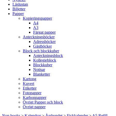
Läslustan
Biljetter
Papper
Kopieringspapper
A4
A3
Färgat papper
Anteckningsböcker
Adressböcker
Gästböcker
Block och blockkuber
Anteckningsblock
Kollegieblock
Blockkuber
Notisar
Blanketter
Kartong
Kuvert
Etiketter
Fotopapper
Karbonpapper
Övrigt Papper och block
Övrigt papper
Non books
>
Kalendrar
>
Årsbundet
>
Fickkalender
>
A5 Refill