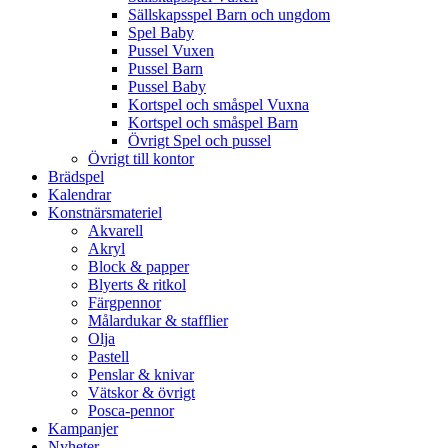
Sällskapsspel Barn och ungdom
Spel Baby
Pussel Vuxen
Pussel Barn
Pussel Baby
Kortspel och småspel Vuxna
Kortspel och småspel Barn
Övrigt Spel och pussel
Övrigt till kontor
Brädspel
Kalendrar
Konstnärsmateriel
Akvarell
Akryl
Block & papper
Blyerts & ritkol
Färgpennor
Målardukar & stafflier
Olja
Pastell
Penslar & knivar
Vätskor & övrigt
Posca-pennor
Kampanjer
Nyheter