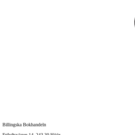
Billingska Bokhandeln
Friluftsvägen 14, 243 30 Höör