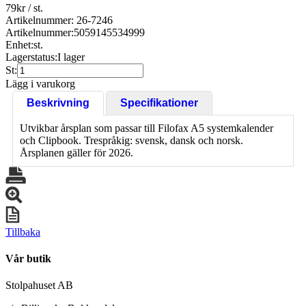
79
kr
/ st.
Artikelnummer: 26-7246
Artikelnummer:
5059145534999
Enhet:
st.
Lagerstatus:
I lager
St:
Lägg i varukorg
Beskrivning
Specifikationer
Utvikbar årsplan som passar till Filofax A5 systemkalender
och Clipbook. Trespråkig: svensk, dansk och norsk.
Årsplanen gäller för 2026.
Tillbaka
Vår butik
Stolpahuset AB