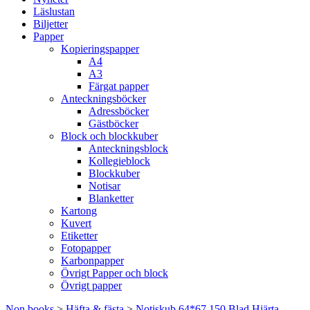
Läslustan
Biljetter
Papper
Kopieringspapper
A4
A3
Färgat papper
Anteckningsböcker
Adressböcker
Gästböcker
Block och blockkuber
Anteckningsblock
Kollegieblock
Blockkuber
Notisar
Blanketter
Kartong
Kuvert
Etiketter
Fotopapper
Karbonpapper
Övrigt Papper och block
Övrigt papper
Non books
>
Häfta & fästa
>
Notiskub 64*67 150 Blad Hjärta