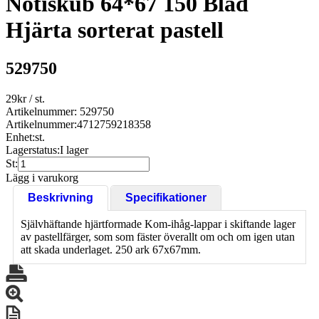
Notiskub 64*67 150 Blad
Hjärta sorterat pastell
529750
29
kr
/ st.
Artikelnummer: 529750
Artikelnummer:
4712759218358
Enhet:
st.
Lagerstatus:
I lager
St:
Lägg i varukorg
Beskrivning
Specifikationer
Självhäftande hjärtformade Kom-ihåg-lappar i skiftande lager
av pastellfärger, som som fäster överallt om och om igen utan
att skada underlaget. 250 ark 67x67mm.