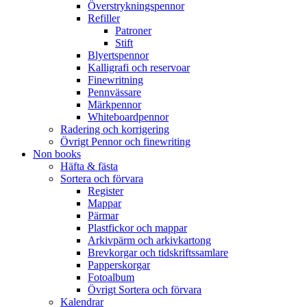
Överstrykningspennor
Refiller
Patroner
Stift
Blyertspennor
Kalligrafi och reservoar
Finewritning
Pennvässare
Märkpennor
Whiteboardpennor
Radering och korrigering
Övrigt Pennor och finewriting
Non books
Häfta & fästa
Sortera och förvara
Register
Mappar
Pärmar
Plastfickor och mappar
Arkivpärm och arkivkartong
Brevkorgar och tidskriftssamlare
Papperskorgar
Fotoalbum
Övrigt Sortera och förvara
Kalendrar