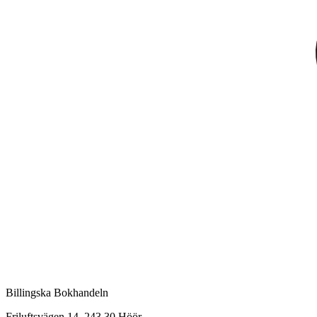
Billingska Bokhandeln
Friluftsvägen 14, 243 30 Höör