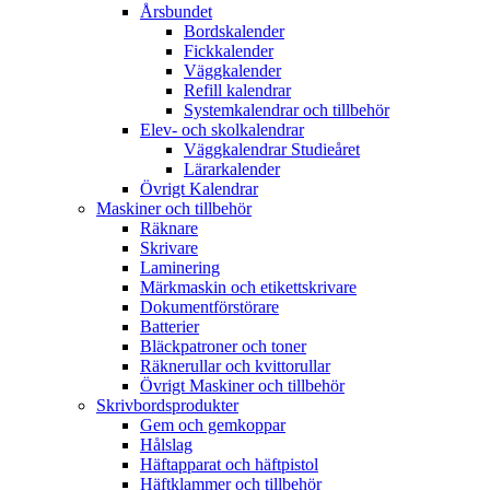
Årsbundet
Bordskalender
Fickkalender
Väggkalender
Refill kalendrar
Systemkalendrar och tillbehör
Elev- och skolkalendrar
Väggkalendrar Studieåret
Lärarkalender
Övrigt Kalendrar
Maskiner och tillbehör
Räknare
Skrivare
Laminering
Märkmaskin och etikettskrivare
Dokumentförstörare
Batterier
Bläckpatroner och toner
Räknerullar och kvittorullar
Övrigt Maskiner och tillbehör
Skrivbordsprodukter
Gem och gemkoppar
Hålslag
Häftapparat och häftpistol
Häftklammer och tillbehör