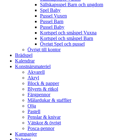
Sällskapsspel Barn och ungdom
Spel Baby
Pussel Vuxen
Pussel Barn
Pussel Baby
Kortspel och småspel Vuxna
Kortspel och småspel Barn
Övrigt Spel och pussel
Övrigt till kontor
Brädspel
Kalendrar
Konstnärsmateriel
Akvarell
Akryl
Block & papper
Blyerts & ritkol
Färgpennor
Målardukar & stafflier
Olja
Pastell
Penslar & knivar
Vätskor & övrigt
Posca-pennor
Kampanjer
Nyheter