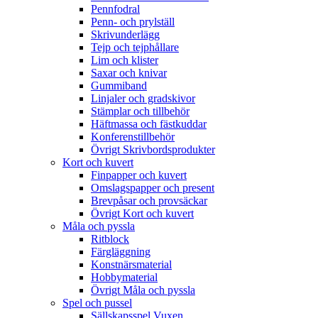
Pennfodral
Penn- och prylställ
Skrivunderlägg
Tejp och tejphållare
Lim och klister
Saxar och knivar
Gummiband
Linjaler och gradskivor
Stämplar och tillbehör
Häftmassa och fästkuddar
Konferenstillbehör
Övrigt Skrivbordsprodukter
Kort och kuvert
Finpapper och kuvert
Omslagspapper och present
Brevpåsar och provsäckar
Övrigt Kort och kuvert
Måla och pyssla
Ritblock
Färgläggning
Konstnärsmaterial
Hobbymaterial
Övrigt Måla och pyssla
Spel och pussel
Sällskapsspel Vuxen