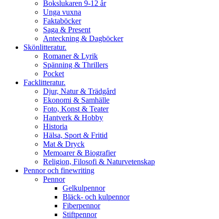
Bokslukaren 9-12 år
Unga vuxna
Faktaböcker
Saga & Present
Anteckning & Dagböcker
Skönlitteratur.
Romaner & Lyrik
Spänning & Thrillers
Pocket
Facklitteratur.
Djur, Natur & Trädgård
Ekonomi & Samhälle
Foto, Konst & Teater
Hantverk & Hobby
Historia
Hälsa, Sport & Fritid
Mat & Dryck
Memoarer & Biografier
Religion, Filosofi & Naturvetenskap
Pennor och finewriting
Pennor
Gelkulpennor
Bläck- och kulpennor
Fiberpennor
Stiftpennor