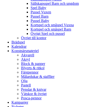
Sällskapsspel Barn och ungdom
Spel Baby
Pussel Vuxen
Pussel Barn
Pussel Baby
Kortspel och småspel Vuxna
Kortspel och småspel Barn
Övrigt Spel och pussel
Övrigt till kontor
Brädspel
Kalendrar
Konstnärsmateriel
Akvarell
Akryl
Block & papper
Blyerts & ritkol
Färgpennor
Målardukar & stafflier
Olja
Pastell
Penslar & knivar
Vätskor & övrigt
Posca-pennor
Kampanjer
Nyheter