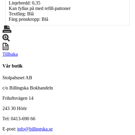
Linjebredd: 0,35
Kan fyllas på med refill-patroner
Textfärg: Blå
Färg pennkropp: Blå
Tillbaka
Vår butik
Stolpahuset AB
c/o Billingska Bokhandeln
Friluftsvägen 14
243 30 Höör
Tel: 0413-690 66
E-post:
info@billingska.se