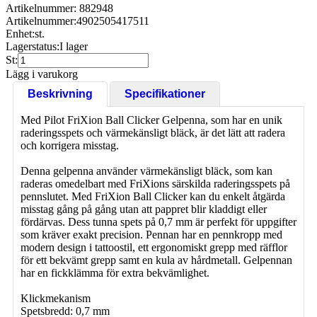
Artikelnummer: 882948
Artikelnummer:
4902505417511
Enhet:
st.
Lagerstatus:
I lager
St:
Lägg i varukorg
Beskrivning
Specifikationer
Med Pilot FriXion Ball Clicker Gelpenna, som har en unik
raderingsspets och värmekänsligt bläck, är det lätt att radera
och korrigera misstag.
Denna gelpenna använder värmekänsligt bläck, som kan
raderas omedelbart med FriXions särskilda raderingsspets på
pennslutet. Med FriXion Ball Clicker kan du enkelt åtgärda
misstag gång på gång utan att pappret blir kladdigt eller
fördärvas. Dess tunna spets på 0,7 mm är perfekt för uppgifter
som kräver exakt precision. Pennan har en pennkropp med
modern design i tattoostil, ett ergonomiskt grepp med räfflor
för ett bekvämt grepp samt en kula av hårdmetall. Gelpennan
har en fickklämma för extra bekvämlighet.
Klickmekanism
Spetsbredd: 0,7 mm