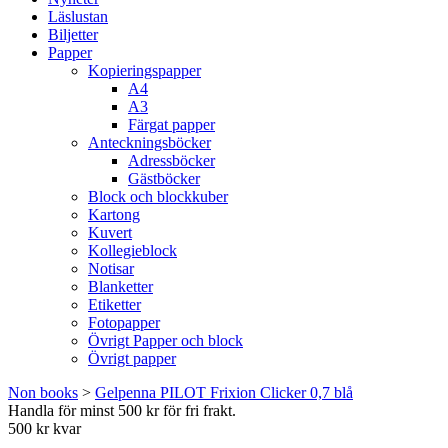
Läslustan
Biljetter
Papper
Kopieringspapper
A4
A3
Färgat papper
Anteckningsböcker
Adressböcker
Gästböcker
Block och blockkuber
Kartong
Kuvert
Kollegieblock
Notisar
Blanketter
Etiketter
Fotopapper
Övrigt Papper och block
Övrigt papper
Non books
>
Gelpenna PILOT Frixion Clicker 0,7 blå
Handla för minst 500 kr för fri frakt.
500 kr kvar