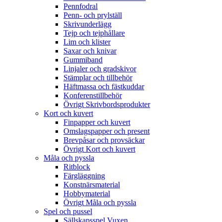
Pennfodral
Penn- och prylställ
Skrivunderlägg
Tejp och tejphållare
Lim och klister
Saxar och knivar
Gummiband
Linjaler och gradskivor
Stämplar och tillbehör
Häftmassa och fästkuddar
Konferenstillbehör
Övrigt Skrivbordsprodukter
Kort och kuvert
Finpapper och kuvert
Omslagspapper och present
Brevpåsar och provsäckar
Övrigt Kort och kuvert
Måla och pyssla
Ritblock
Färgläggning
Konstnärsmaterial
Hobbymaterial
Övrigt Måla och pyssla
Spel och pussel
Sällskapsspel Vuxen