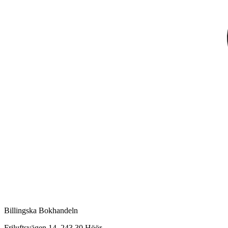
Billingska Bokhandeln
Friluftsvägen 14, 243 30 Höör