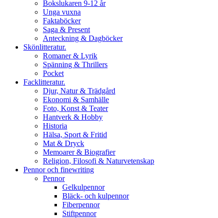
Bokslukaren 9-12 år
Unga vuxna
Faktaböcker
Saga & Present
Anteckning & Dagböcker
Skönlitteratur.
Romaner & Lyrik
Spänning & Thrillers
Pocket
Facklitteratur.
Djur, Natur & Trädgård
Ekonomi & Samhälle
Foto, Konst & Teater
Hantverk & Hobby
Historia
Hälsa, Sport & Fritid
Mat & Dryck
Memoarer & Biografier
Religion, Filosofi & Naturvetenskap
Pennor och finewriting
Pennor
Gelkulpennor
Bläck- och kulpennor
Fiberpennor
Stiftpennor