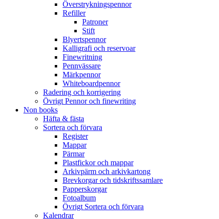
Överstrykningspennor
Refiller
Patroner
Stift
Blyertspennor
Kalligrafi och reservoar
Finewritning
Pennvässare
Märkpennor
Whiteboardpennor
Radering och korrigering
Övrigt Pennor och finewriting
Non books
Häfta & fästa
Sortera och förvara
Register
Mappar
Pärmar
Plastfickor och mappar
Arkivpärm och arkivkartong
Brevkorgar och tidskriftssamlare
Papperskorgar
Fotoalbum
Övrigt Sortera och förvara
Kalendrar