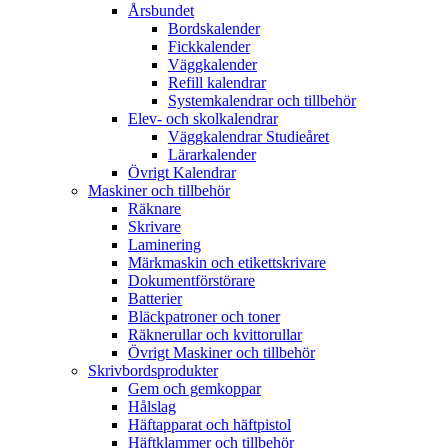
Årsbundet
Bordskalender
Fickkalender
Väggkalender
Refill kalendrar
Systemkalendrar och tillbehör
Elev- och skolkalendrar
Väggkalendrar Studieåret
Lärarkalender
Övrigt Kalendrar
Maskiner och tillbehör
Räknare
Skrivare
Laminering
Märkmaskin och etikettskrivare
Dokumentförstörare
Batterier
Bläckpatroner och toner
Räknerullar och kvittorullar
Övrigt Maskiner och tillbehör
Skrivbordsprodukter
Gem och gemkoppar
Hålslag
Häftapparat och häftpistol
Häftklammer och tillbehör