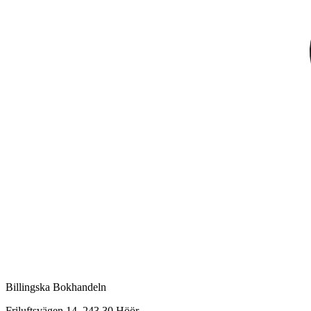
Billingska Bokhandeln
Friluftsvägen 14, 243 30 Höör