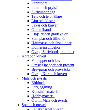
Pennfodral
Penn- och prylställ
Skrivunderlägg
Tejp och tejphållare
Lim och klister
Saxar och knivar
Gummiband
Linjaler och gradskivor
Stämplar och tillbehör
Häftmassa och fästkuddar
Konferenstillbehör
Övrigt Skrivbordsprodukter
Kort och kuvert
Finpapper och kuvert
Omslagspapper och present
Brevpåsar och provsäckar
Övrigt Kort och kuvert
Måla och pyssla
Ritblock
Färgläggning
Konstnärsmaterial
Hobbymaterial
Övrigt Måla och pyssla
Spel och pussel
Sällskapsspel Vuxen