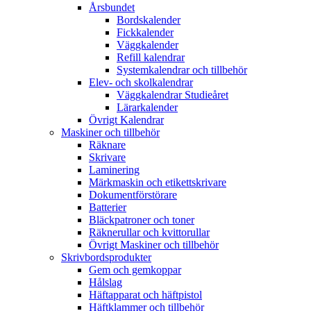
Årsbundet
Bordskalender
Fickkalender
Väggkalender
Refill kalendrar
Systemkalendrar och tillbehör
Elev- och skolkalendrar
Väggkalendrar Studieåret
Lärarkalender
Övrigt Kalendrar
Maskiner och tillbehör
Räknare
Skrivare
Laminering
Märkmaskin och etikettskrivare
Dokumentförstörare
Batterier
Bläckpatroner och toner
Räknerullar och kvittorullar
Övrigt Maskiner och tillbehör
Skrivbordsprodukter
Gem och gemkoppar
Hålslag
Häftapparat och häftpistol
Häftklammer och tillbehör