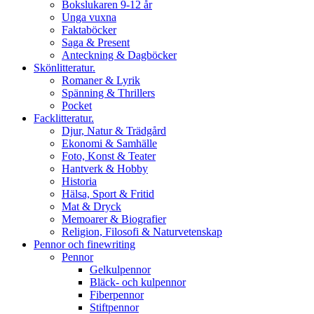
Bokslukaren 9-12 år
Unga vuxna
Faktaböcker
Saga & Present
Anteckning & Dagböcker
Skönlitteratur.
Romaner & Lyrik
Spänning & Thrillers
Pocket
Facklitteratur.
Djur, Natur & Trädgård
Ekonomi & Samhälle
Foto, Konst & Teater
Hantverk & Hobby
Historia
Hälsa, Sport & Fritid
Mat & Dryck
Memoarer & Biografier
Religion, Filosofi & Naturvetenskap
Pennor och finewriting
Pennor
Gelkulpennor
Bläck- och kulpennor
Fiberpennor
Stiftpennor