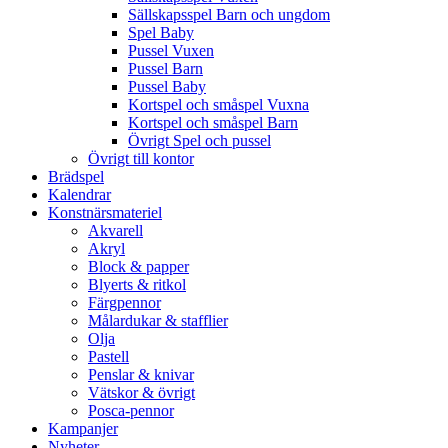
Sällskapsspel Barn och ungdom
Spel Baby
Pussel Vuxen
Pussel Barn
Pussel Baby
Kortspel och småspel Vuxna
Kortspel och småspel Barn
Övrigt Spel och pussel
Övrigt till kontor
Brädspel
Kalendrar
Konstnärsmateriel
Akvarell
Akryl
Block & papper
Blyerts & ritkol
Färgpennor
Målardukar & stafflier
Olja
Pastell
Penslar & knivar
Vätskor & övrigt
Posca-pennor
Kampanjer
Nyheter