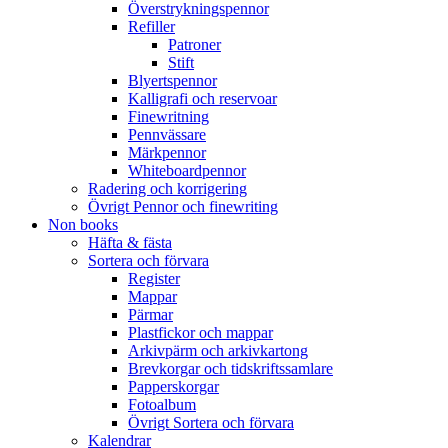
Överstrykningspennor
Refiller
Patroner
Stift
Blyertspennor
Kalligrafi och reservoar
Finewritning
Pennvässare
Märkpennor
Whiteboardpennor
Radering och korrigering
Övrigt Pennor och finewriting
Non books
Häfta & fästa
Sortera och förvara
Register
Mappar
Pärmar
Plastfickor och mappar
Arkivpärm och arkivkartong
Brevkorgar och tidskriftssamlare
Papperskorgar
Fotoalbum
Övrigt Sortera och förvara
Kalendrar