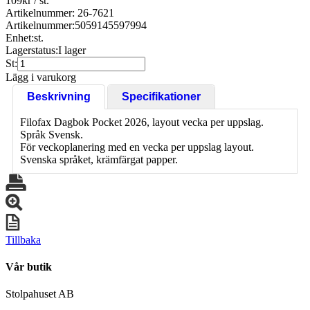
109
kr
/ st.
Artikelnummer: 26-7621
Artikelnummer:
5059145597994
Enhet:
st.
Lagerstatus:
I lager
St:
Lägg i varukorg
Beskrivning
Specifikationer
Filofax Dagbok Pocket 2026, layout vecka per uppslag.
Språk Svensk.
För veckoplanering med en vecka per uppslag layout.
Svenska språket, krämfärgat papper.
Tillbaka
Vår butik
Stolpahuset AB