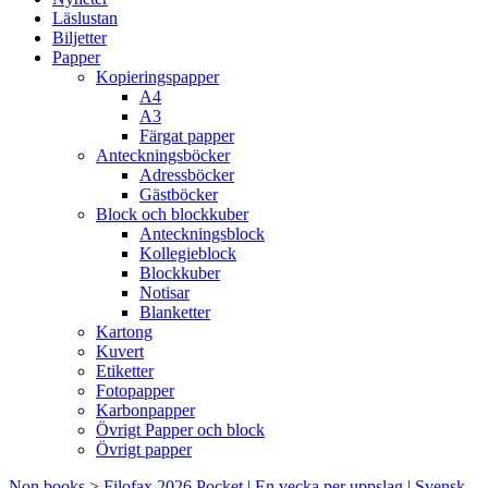
Läslustan
Biljetter
Papper
Kopieringspapper
A4
A3
Färgat papper
Anteckningsböcker
Adressböcker
Gästböcker
Block och blockkuber
Anteckningsblock
Kollegieblock
Blockkuber
Notisar
Blanketter
Kartong
Kuvert
Etiketter
Fotopapper
Karbonpapper
Övrigt Papper och block
Övrigt papper
Non books
>
Filofax 2026 Pocket | En vecka per uppslag | Svensk