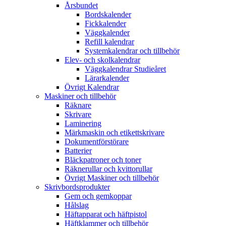
Årsbundet
Bordskalender
Fickkalender
Väggkalender
Refill kalendrar
Systemkalendrar och tillbehör
Elev- och skolkalendrar
Väggkalendrar Studieåret
Lärarkalender
Övrigt Kalendrar
Maskiner och tillbehör
Räknare
Skrivare
Laminering
Märkmaskin och etikettskrivare
Dokumentförstörare
Batterier
Bläckpatroner och toner
Räknerullar och kvittorullar
Övrigt Maskiner och tillbehör
Skrivbordsprodukter
Gem och gemkoppar
Hålslag
Häftapparat och häftpistol
Häftklammer och tillbehör