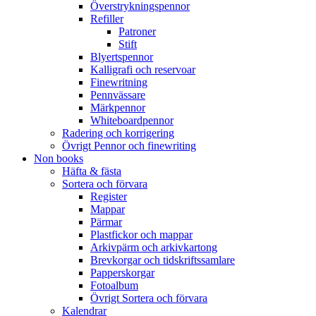
Överstrykningspennor
Refiller
Patroner
Stift
Blyertspennor
Kalligrafi och reservoar
Finewritning
Pennvässare
Märkpennor
Whiteboardpennor
Radering och korrigering
Övrigt Pennor och finewriting
Non books
Häfta & fästa
Sortera och förvara
Register
Mappar
Pärmar
Plastfickor och mappar
Arkivpärm och arkivkartong
Brevkorgar och tidskriftssamlare
Papperskorgar
Fotoalbum
Övrigt Sortera och förvara
Kalendrar