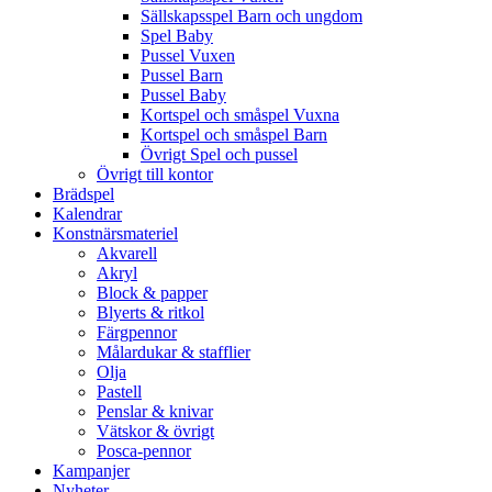
Sällskapsspel Barn och ungdom
Spel Baby
Pussel Vuxen
Pussel Barn
Pussel Baby
Kortspel och småspel Vuxna
Kortspel och småspel Barn
Övrigt Spel och pussel
Övrigt till kontor
Brädspel
Kalendrar
Konstnärsmateriel
Akvarell
Akryl
Block & papper
Blyerts & ritkol
Färgpennor
Målardukar & stafflier
Olja
Pastell
Penslar & knivar
Vätskor & övrigt
Posca-pennor
Kampanjer
Nyheter