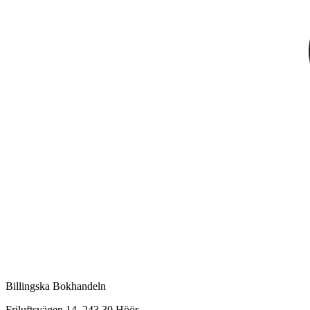
Billingska Bokhandeln
Friluftsvägen 14, 243 30 Höör