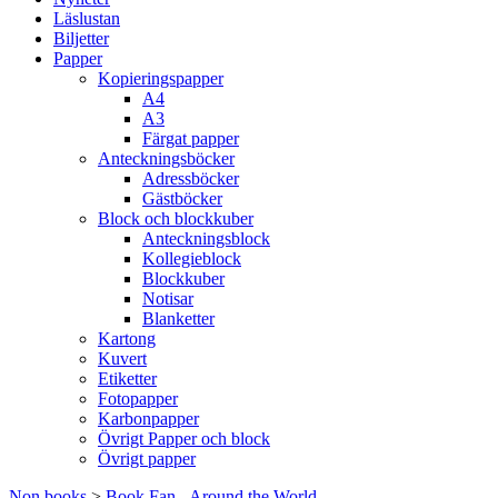
Läslustan
Biljetter
Papper
Kopieringspapper
A4
A3
Färgat papper
Anteckningsböcker
Adressböcker
Gästböcker
Block och blockkuber
Anteckningsblock
Kollegieblock
Blockkuber
Notisar
Blanketter
Kartong
Kuvert
Etiketter
Fotopapper
Karbonpapper
Övrigt Papper och block
Övrigt papper
Non books
>
Book Fan - Around the World