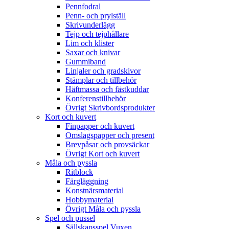
Pennfodral
Penn- och prylställ
Skrivunderlägg
Tejp och tejphållare
Lim och klister
Saxar och knivar
Gummiband
Linjaler och gradskivor
Stämplar och tillbehör
Häftmassa och fästkuddar
Konferenstillbehör
Övrigt Skrivbordsprodukter
Kort och kuvert
Finpapper och kuvert
Omslagspapper och present
Brevpåsar och provsäckar
Övrigt Kort och kuvert
Måla och pyssla
Ritblock
Färgläggning
Konstnärsmaterial
Hobbymaterial
Övrigt Måla och pyssla
Spel och pussel
Sällskapsspel Vuxen