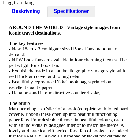
Lägg i varukorg
Beskrivning
Specifikationer
AROUND THE WORLD - Vintage style images from
iconic travel destinations.
The key features
- New 18cm x 3 cm bigger sized Book Fans by popular
demand!
- NEW book fans are available in four charming themes. The
perfect gift for a book fan...
- Exquisitely made in an authentic graphic vintage style with
real Buckram cover and foiling detail
- Beautifully reproduced 'fake' book pages printed on
excellent quality paper
- Hang or stand in our attractive counter display
The blurb
Masquerading as a 'slice' of a book (complete with foiled hard
cover & ribbon) these open up into beautiful functioning
paper fans. Four desirable themes in beautiful colours, each
with an individually designed interior to match the theme. A
lovely and practical gift perfect for a fan of books.....or indeed
just for FAN-CY! Always a handbag or jacket pocket talking