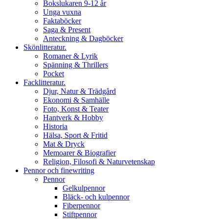
Bokslukaren 9-12 år
Unga vuxna
Faktaböcker
Saga & Present
Anteckning & Dagböcker
Skönlitteratur.
Romaner & Lyrik
Spänning & Thrillers
Pocket
Facklitteratur.
Djur, Natur & Trädgård
Ekonomi & Samhälle
Foto, Konst & Teater
Hantverk & Hobby
Historia
Hälsa, Sport & Fritid
Mat & Dryck
Memoarer & Biografier
Religion, Filosofi & Naturvetenskap
Pennor och finewriting
Pennor
Gelkulpennor
Bläck- och kulpennor
Fiberpennor
Stiftpennor