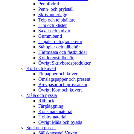
Pennfodral
Penn- och prylställ
Skrivunderlägg
Tejp och tejphållare
Lim och klister
Saxar och knivar
Gummiband
Linjaler och gradskivor
Stämplar och tillbehör
Häftmassa och fästkuddar
Konferenstillbehör
Övrigt Skrivbordsprodukter
Kort och kuvert
Finpapper och kuvert
Omslagspapper och present
Brevpåsar och provsäckar
Övrigt Kort och kuvert
Måla och pyssla
Ritblock
Färgläggning
Konstnärsmaterial
Hobbymaterial
Övrigt Måla och pyssla
Spel och pussel
Sällskapsspel Vuxen