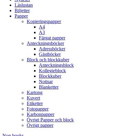
Läslustan
Biljetter
Papper
Kopieringspapper
A4
A3
Färgat papper
Anteckningsböcker
Adressböcker
Gästböcker
Block och blockkuber
Anteckningsblock
Kollegieblock
Blockkuber
Notisar
Blanketter
Kartong
Kuvert
Etiketter
Fotopapper
Karbonpapper
Övrigt Papper och block
Övrigt papper
Non books