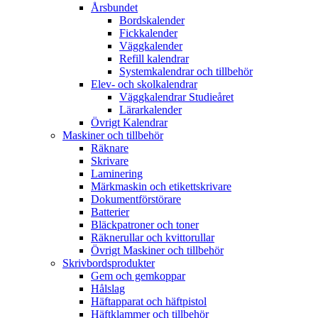
Årsbundet
Bordskalender
Fickkalender
Väggkalender
Refill kalendrar
Systemkalendrar och tillbehör
Elev- och skolkalendrar
Väggkalendrar Studieåret
Lärarkalender
Övrigt Kalendrar
Maskiner och tillbehör
Räknare
Skrivare
Laminering
Märkmaskin och etikettskrivare
Dokumentförstörare
Batterier
Bläckpatroner och toner
Räknerullar och kvittorullar
Övrigt Maskiner och tillbehör
Skrivbordsprodukter
Gem och gemkoppar
Hålslag
Häftapparat och häftpistol
Häftklammer och tillbehör