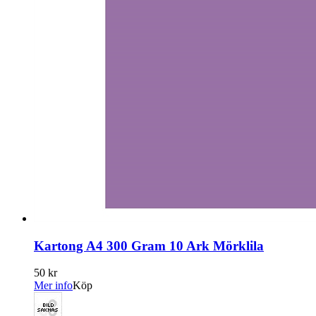
Kartong A4 300 Gram 10 Ark Mörklila
50 kr
Mer info
Köp