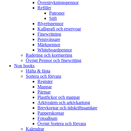
Överstrykningspennor
Refiller
Patroner
Stift
Blyertspennor
Kalligrafi och reservoar
Finewritning
Pennvässare
Märkpennor
Whiteboardpennor
Radering och korrigering
Övrigt Pennor och finewriting
Non books
Häfta & fästa
Sortera och förvara
Register
Mappar
Pärmar
Plastfickor och mappar
Arkivpärm och arkivkartong
Brevkorgar och tidskriftssamlare
Papperskorgar
Fotoalbum
Övrigt Sortera och förvara
Kalendrar