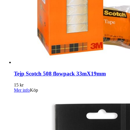
Tejp Scotch 508 flowpack 33mX19mm
15 kr
Mer info
Köp