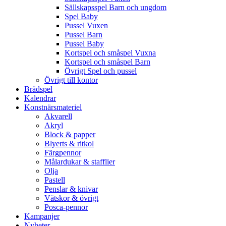
Sällskapsspel Barn och ungdom
Spel Baby
Pussel Vuxen
Pussel Barn
Pussel Baby
Kortspel och småspel Vuxna
Kortspel och småspel Barn
Övrigt Spel och pussel
Övrigt till kontor
Brädspel
Kalendrar
Konstnärsmateriel
Akvarell
Akryl
Block & papper
Blyerts & ritkol
Färgpennor
Målardukar & stafflier
Olja
Pastell
Penslar & knivar
Vätskor & övrigt
Posca-pennor
Kampanjer
Nyheter