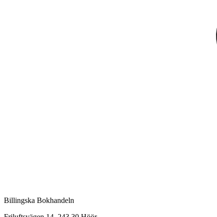
Billingska Bokhandeln
Friluftsvägen 14, 243 30 Höör