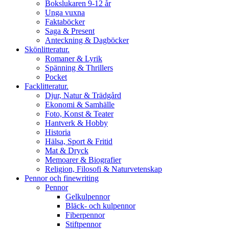
Bokslukaren 9-12 år
Unga vuxna
Faktaböcker
Saga & Present
Anteckning & Dagböcker
Skönlitteratur.
Romaner & Lyrik
Spänning & Thrillers
Pocket
Facklitteratur.
Djur, Natur & Trädgård
Ekonomi & Samhälle
Foto, Konst & Teater
Hantverk & Hobby
Historia
Hälsa, Sport & Fritid
Mat & Dryck
Memoarer & Biografier
Religion, Filosofi & Naturvetenskap
Pennor och finewriting
Pennor
Gelkulpennor
Bläck- och kulpennor
Fiberpennor
Stiftpennor