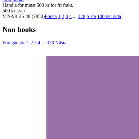
Handla för minst 500 kr för fri frakt.
500 kr kvar
VISAR
25-48
(7850)
Första
1
2
3
4
...
328
Sista
100 per sida
Non books
Föregående
1
2
3
4
...
328
Nästa