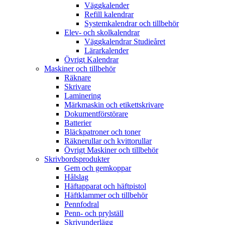
Väggkalender
Refill kalendrar
Systemkalendrar och tillbehör
Elev- och skolkalendrar
Väggkalendrar Studieåret
Lärarkalender
Övrigt Kalendrar
Maskiner och tillbehör
Räknare
Skrivare
Laminering
Märkmaskin och etikettskrivare
Dokumentförstörare
Batterier
Bläckpatroner och toner
Räknerullar och kvittorullar
Övrigt Maskiner och tillbehör
Skrivbordsprodukter
Gem och gemkoppar
Hålslag
Häftapparat och häftpistol
Häftklammer och tillbehör
Pennfodral
Penn- och prylställ
Skrivunderlägg