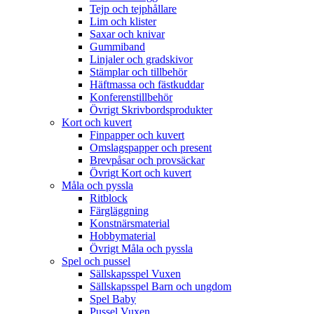
Tejp och tejphållare
Lim och klister
Saxar och knivar
Gummiband
Linjaler och gradskivor
Stämplar och tillbehör
Häftmassa och fästkuddar
Konferenstillbehör
Övrigt Skrivbordsprodukter
Kort och kuvert
Finpapper och kuvert
Omslagspapper och present
Brevpåsar och provsäckar
Övrigt Kort och kuvert
Måla och pyssla
Ritblock
Färgläggning
Konstnärsmaterial
Hobbymaterial
Övrigt Måla och pyssla
Spel och pussel
Sällskapsspel Vuxen
Sällskapsspel Barn och ungdom
Spel Baby
Pussel Vuxen