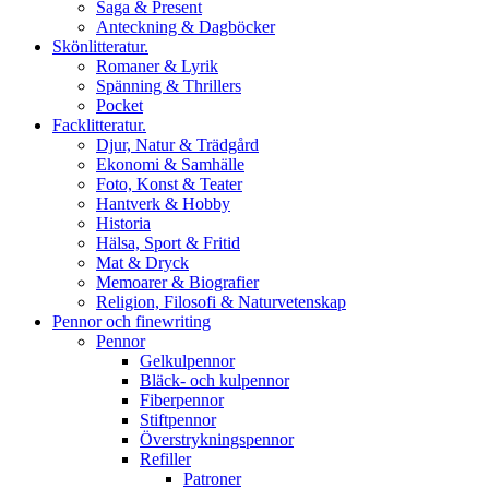
Saga & Present
Anteckning & Dagböcker
Skönlitteratur.
Romaner & Lyrik
Spänning & Thrillers
Pocket
Facklitteratur.
Djur, Natur & Trädgård
Ekonomi & Samhälle
Foto, Konst & Teater
Hantverk & Hobby
Historia
Hälsa, Sport & Fritid
Mat & Dryck
Memoarer & Biografier
Religion, Filosofi & Naturvetenskap
Pennor och finewriting
Pennor
Gelkulpennor
Bläck- och kulpennor
Fiberpennor
Stiftpennor
Överstrykningspennor
Refiller
Patroner