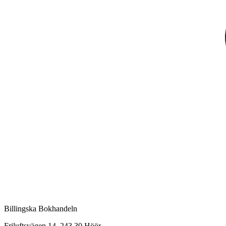
Billingska Bokhandeln
Friluftsvägen 14, 243 30 Höör