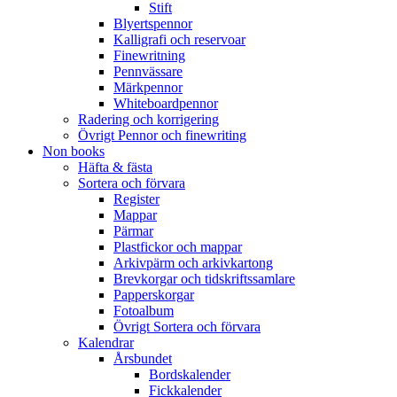
Stift
Blyertspennor
Kalligrafi och reservoar
Finewritning
Pennvässare
Märkpennor
Whiteboardpennor
Radering och korrigering
Övrigt Pennor och finewriting
Non books
Häfta & fästa
Sortera och förvara
Register
Mappar
Pärmar
Plastfickor och mappar
Arkivpärm och arkivkartong
Brevkorgar och tidskriftssamlare
Papperskorgar
Fotoalbum
Övrigt Sortera och förvara
Kalendrar
Årsbundet
Bordskalender
Fickkalender