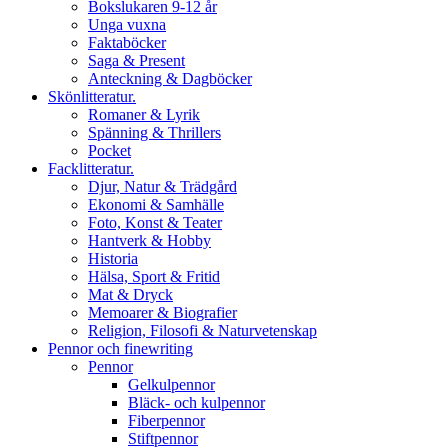
Bokslukaren 9-12 år
Unga vuxna
Faktaböcker
Saga & Present
Anteckning & Dagböcker
Skönlitteratur.
Romaner & Lyrik
Spänning & Thrillers
Pocket
Facklitteratur.
Djur, Natur & Trädgård
Ekonomi & Samhälle
Foto, Konst & Teater
Hantverk & Hobby
Historia
Hälsa, Sport & Fritid
Mat & Dryck
Memoarer & Biografier
Religion, Filosofi & Naturvetenskap
Pennor och finewriting
Pennor
Gelkulpennor
Bläck- och kulpennor
Fiberpennor
Stiftpennor