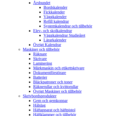
Årsbundet
Bordskalender
Fickkalender
Väggkalender
Refill kalendrar
Systemkalendrar och tillbehör
Elev- och skolkalendrar
Väggkalendrar Studieåret
Lärarkalender
Övrigt Kalendrar
Maskiner och tillbehör
Räknare
Skrivare
Laminering
Märkmaskin och etikettskrivare
Dokumentförstörare
Batterier
Bläckpatroner och toner
Räknerullar och kvittorullar
Övrigt Maskiner och tillbehör
Skrivbordsprodukter
Gem och gemkoppar
Hålslag
Häftapparat och häftpistol
Häftklammer och tillbehör