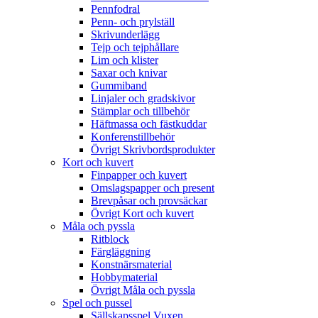
Pennfodral
Penn- och prylställ
Skrivunderlägg
Tejp och tejphållare
Lim och klister
Saxar och knivar
Gummiband
Linjaler och gradskivor
Stämplar och tillbehör
Häftmassa och fästkuddar
Konferenstillbehör
Övrigt Skrivbordsprodukter
Kort och kuvert
Finpapper och kuvert
Omslagspapper och present
Brevpåsar och provsäckar
Övrigt Kort och kuvert
Måla och pyssla
Ritblock
Färgläggning
Konstnärsmaterial
Hobbymaterial
Övrigt Måla och pyssla
Spel och pussel
Sällskapsspel Vuxen