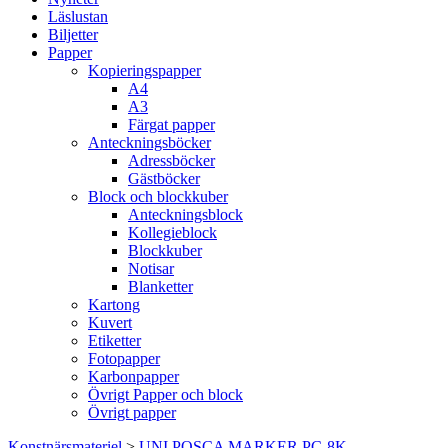
Läslustan
Biljetter
Papper
Kopieringspapper
A4
A3
Färgat papper
Anteckningsböcker
Adressböcker
Gästböcker
Block och blockkuber
Anteckningsblock
Kollegieblock
Blockkuber
Notisar
Blanketter
Kartong
Kuvert
Etiketter
Fotopapper
Karbonpapper
Övrigt Papper och block
Övrigt papper
Konstnärsmateriel
>
UNI POSCA MARKER PC-8K