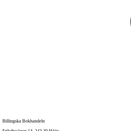
Billingska Bokhandeln
Friluftsvägen 14, 243 30 Höör