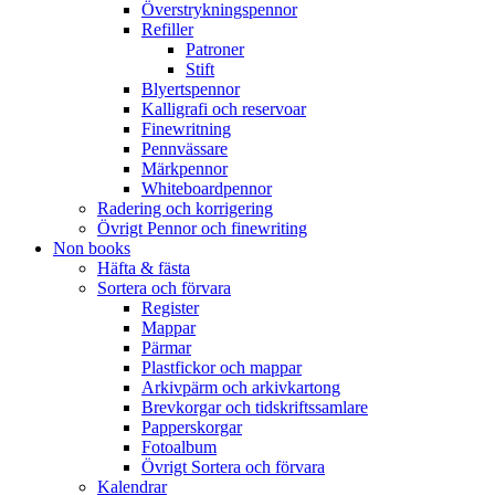
Överstrykningspennor
Refiller
Patroner
Stift
Blyertspennor
Kalligrafi och reservoar
Finewritning
Pennvässare
Märkpennor
Whiteboardpennor
Radering och korrigering
Övrigt Pennor och finewriting
Non books
Häfta & fästa
Sortera och förvara
Register
Mappar
Pärmar
Plastfickor och mappar
Arkivpärm och arkivkartong
Brevkorgar och tidskriftssamlare
Papperskorgar
Fotoalbum
Övrigt Sortera och förvara
Kalendrar