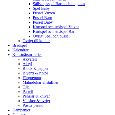
Sällskapsspel Barn och ungdom
Spel Baby
Pussel Vuxen
Pussel Barn
Pussel Baby
Kortspel och småspel Vuxna
Kortspel och småspel Barn
Övrigt Spel och pussel
Övrigt till kontor
Brädspel
Kalendrar
Konstnärsmateriel
Akvarell
Akryl
Block & papper
Blyerts & ritkol
Färgpennor
Målardukar & stafflier
Olja
Pastell
Penslar & knivar
Vätskor & övrigt
Posca-pennor
Kampanjer
Nyheter