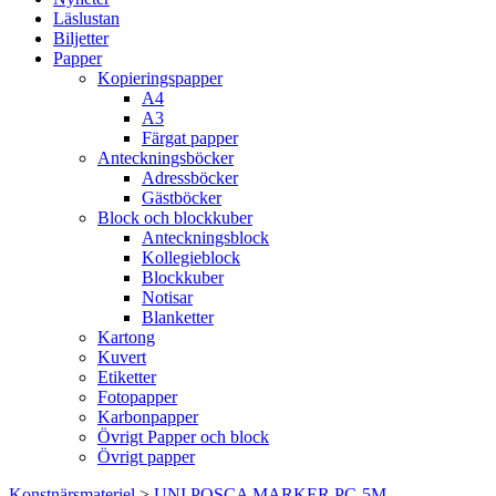
Läslustan
Biljetter
Papper
Kopieringspapper
A4
A3
Färgat papper
Anteckningsböcker
Adressböcker
Gästböcker
Block och blockkuber
Anteckningsblock
Kollegieblock
Blockkuber
Notisar
Blanketter
Kartong
Kuvert
Etiketter
Fotopapper
Karbonpapper
Övrigt Papper och block
Övrigt papper
Konstnärsmateriel
>
UNI POSCA MARKER PC-5M