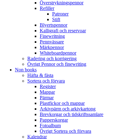
Överstrykningspennor
Refiller
Patroner
Stift
Blyertspennor
Kalligrafi och reservoar
Finewritning
Pennvässare
Märkpennor
Whiteboardpennor
Radering och korrigering
Övrigt Pennor och finewriting
Non books
Häfta & fästa
Sortera och förvara
Register
Mappar
Pärmar
Plastfickor och mappar
Arkivpärm och arkivkartong
Brevkorgar och tidskriftssamlare
Papperskorgar
Fotoalbum
Övrigt Sortera och förvara
Kalendrar