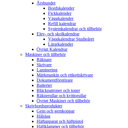
Årsbundet
Bordskalender
Fickkalender
Väggkalender
Refill kalendrar
Systemkalendrar och tillbehör
Elev- och skolkalendrar
Väggkalendrar Studieåret
Lärarkalender
Övrigt Kalendrar
Maskiner och tillbehör
Räknare
Skrivare
Laminering
Märkmaskin och etikettskrivare
Dokumentförstörare
Batterier
Bläckpatroner och toner
Räknerullar och kvittorullar
Övrigt Maskiner och tillbehör
Skrivbordsprodukter
Gem och gemkoppar
Hålslag
Häftapparat och häftpistol
Häftklammer och tillbehör