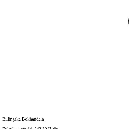
Billingska Bokhandeln
Friluftsvägen 14, 243 30 Höör