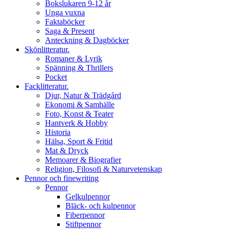
Bokslukaren 9-12 år
Unga vuxna
Faktaböcker
Saga & Present
Anteckning & Dagböcker
Skönlitteratur.
Romaner & Lyrik
Spänning & Thrillers
Pocket
Facklitteratur.
Djur, Natur & Trädgård
Ekonomi & Samhälle
Foto, Konst & Teater
Hantverk & Hobby
Historia
Hälsa, Sport & Fritid
Mat & Dryck
Memoarer & Biografier
Religion, Filosofi & Naturvetenskap
Pennor och finewriting
Pennor
Gelkulpennor
Bläck- och kulpennor
Fiberpennor
Stiftpennor