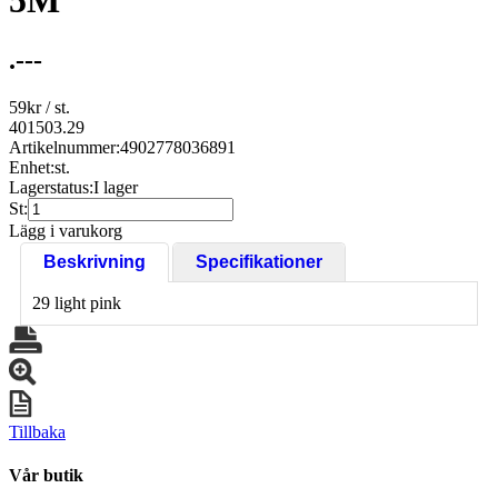
5M
.---
59
kr
/ st.
401503.29
Artikelnummer:
4902778036891
Enhet:
st.
Lagerstatus:
I lager
St:
Lägg i varukorg
Beskrivning
Specifikationer
29 light pink
Tillbaka
Vår butik