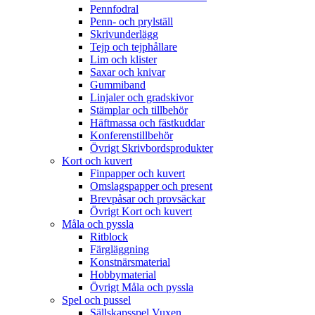
Pennfodral
Penn- och prylställ
Skrivunderlägg
Tejp och tejphållare
Lim och klister
Saxar och knivar
Gummiband
Linjaler och gradskivor
Stämplar och tillbehör
Häftmassa och fästkuddar
Konferenstillbehör
Övrigt Skrivbordsprodukter
Kort och kuvert
Finpapper och kuvert
Omslagspapper och present
Brevpåsar och provsäckar
Övrigt Kort och kuvert
Måla och pyssla
Ritblock
Färgläggning
Konstnärsmaterial
Hobbymaterial
Övrigt Måla och pyssla
Spel och pussel
Sällskapsspel Vuxen