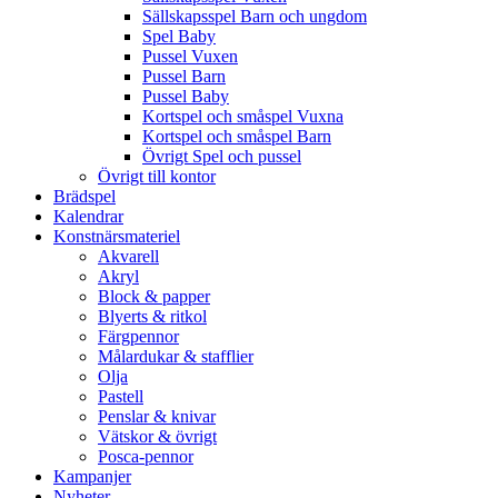
Sällskapsspel Barn och ungdom
Spel Baby
Pussel Vuxen
Pussel Barn
Pussel Baby
Kortspel och småspel Vuxna
Kortspel och småspel Barn
Övrigt Spel och pussel
Övrigt till kontor
Brädspel
Kalendrar
Konstnärsmateriel
Akvarell
Akryl
Block & papper
Blyerts & ritkol
Färgpennor
Målardukar & stafflier
Olja
Pastell
Penslar & knivar
Vätskor & övrigt
Posca-pennor
Kampanjer
Nyheter