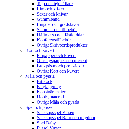
Tejp och tejphållare
Lim och klister
Saxar och knivar
Gummiband
Linjaler och gradskivor
Stämplar och tillbehör
Häftmassa och fästkuddar
Konferenstillbehör
Övrigt Skrivbordsprodukter
Kort och kuvert
Finpapper och kuvert
Omslagspapper och present
Brevpåsar och provsäckar
Övrigt Kort och kuvert
Måla och pyssla
Ritblock
Färgläggning
Konstnärsmaterial
Hobbymaterial
Övrigt Måla och pyssla
Spel och pussel
Sällskapsspel Vuxen
Sällskapsspel Barn och ungdom
Spel Baby
Pussel Vuxen