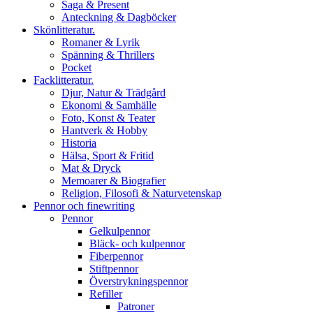
Saga & Present
Anteckning & Dagböcker
Skönlitteratur.
Romaner & Lyrik
Spänning & Thrillers
Pocket
Facklitteratur.
Djur, Natur & Trädgård
Ekonomi & Samhälle
Foto, Konst & Teater
Hantverk & Hobby
Historia
Hälsa, Sport & Fritid
Mat & Dryck
Memoarer & Biografier
Religion, Filosofi & Naturvetenskap
Pennor och finewriting
Pennor
Gelkulpennor
Bläck- och kulpennor
Fiberpennor
Stiftpennor
Överstrykningspennor
Refiller
Patroner