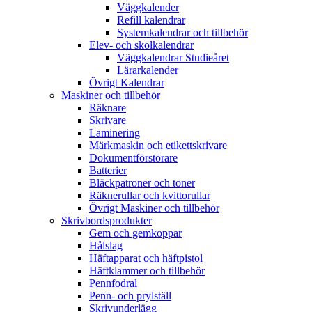
Väggkalender
Refill kalendrar
Systemkalendrar och tillbehör
Elev- och skolkalendrar
Väggkalendrar Studieåret
Lärarkalender
Övrigt Kalendrar
Maskiner och tillbehör
Räknare
Skrivare
Laminering
Märkmaskin och etikettskrivare
Dokumentförstörare
Batterier
Bläckpatroner och toner
Räknerullar och kvittorullar
Övrigt Maskiner och tillbehör
Skrivbordsprodukter
Gem och gemkoppar
Hålslag
Häftapparat och häftpistol
Häftklammer och tillbehör
Pennfodral
Penn- och prylställ
Skrivunderlägg