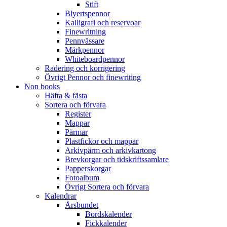
Stift
Blyertspennor
Kalligrafi och reservoar
Finewritning
Pennvässare
Märkpennor
Whiteboardpennor
Radering och korrigering
Övrigt Pennor och finewriting
Non books
Häfta & fästa
Sortera och förvara
Register
Mappar
Pärmar
Plastfickor och mappar
Arkivpärm och arkivkartong
Brevkorgar och tidskriftssamlare
Papperskorgar
Fotoalbum
Övrigt Sortera och förvara
Kalendrar
Årsbundet
Bordskalender
Fickkalender