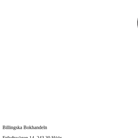
Billingska Bokhandeln
Friluftsvägen 14, 243 30 Höör